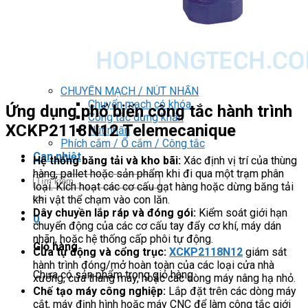
DRIVER / MOTOR STEP
ĐÈN BÁO
Đèn báo quay
Đèn báo panel tròn
Đèn báo tháp
Đèn báo khác
CHUYỂN MẠCH / NÚT NHẤN
Chuyển mạch có khóa
Ứng dụng phổ biến công tắc hành trình
Công tắc dừng khẩn
XCKP2118N12 Telemecanique
Nút nhấn
Phích cắm / Ổ cắm / Công tắc
Can nhiệt
Hệ thống băng tải và kho bãi:
Xác định vị trí của thùng
hàng, pallet hoặc sản phẩm khi đi qua một trạm phân
Tìm
loại. Kích hoạt các cơ cấu gạt hàng hoặc dừng băng tải
kiếm:
khi vật thể chạm vào con lăn.
Dây chuyền lắp ráp và đóng gói:
Kiểm soát giới hạn
0
chuyển động của các cơ cấu tay đẩy cơ khí, máy dán
nhãn, hoặc hệ thống cấp phôi tự động.
Giỏ hàng
Cửa tự động và cổng trục:
XCKP2118N12
giám sát
hành trình đóng/mở hoàn toàn của các loại cửa nhà
Chưa có sản phẩm trong giỏ hàng.
xưởng, cửa thang máy, hoặc các dòng máy nâng hạ nhỏ.
Chế tạo máy công nghiệp:
Lắp đặt trên các dòng máy
cắt, máy định hình hoặc máy CNC để làm công tắc giới