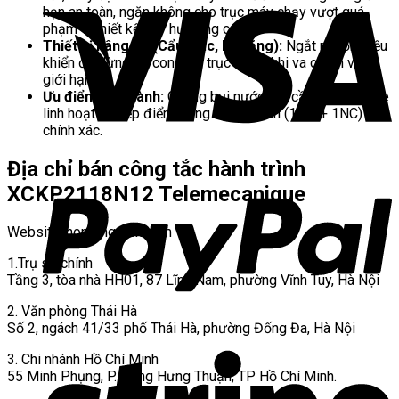
hạn an toàn, ngăn không cho trục máy chạy vượt quá
phạm vi thiết kế gây hư hỏng cơ cấu
Thiết bị nâng hạ (Cẩu trục, Pa-lăng):
Ngắt nguồn điều
khiển để dừng xe con/cầu trục trước khi va chạm vách
giới hạn.
Ưu điểm vận hành:
Chống bụi nước tốt, cần gạt bánh xe
linh hoạt và tiếp điểm đóng ngắt nhanh (1NO + 1NC)
chính xác.
Địa chỉ bán công tắc hành trình
XCKP2118N12 Telemecanique
Website: hoplongtech.com
1.Trụ sở chính
Tầng 3, tòa nhà HH01, 87 Lĩnh Nam, phường Vĩnh Tuy, Hà Nội
2. Văn phòng Thái Hà
Số 2, ngách 41/33 phố Thái Hà, phường Đống Đa, Hà Nội
3. Chi nhánh Hồ Chí Minh
55 Minh Phụng, P. Đông Hưng Thuận, TP Hồ Chí Minh.