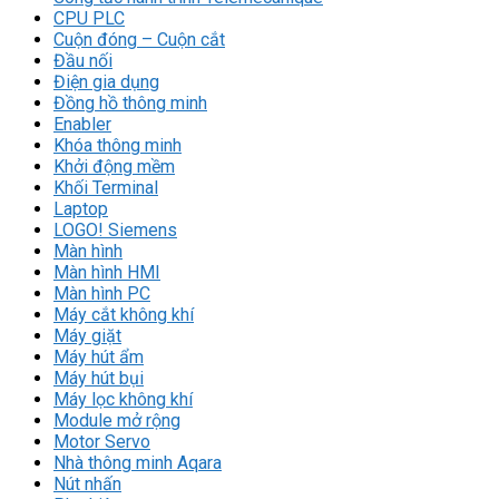
CPU PLC
Cuộn đóng – Cuộn cắt
Đầu nối
Điện gia dụng
Đồng hồ thông minh
Enabler
Khóa thông minh
Khởi động mềm
Khối Terminal
Laptop
LOGO! Siemens
Màn hình
Màn hình HMI
Màn hình PC
Máy cắt không khí
Máy giặt
Máy hút ẩm
Máy hút bụi
Máy lọc không khí
Module mở rộng
Motor Servo
Nhà thông minh Aqara
Nút nhấn