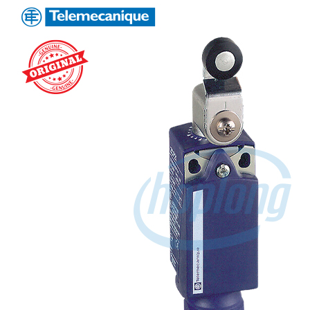
ĐỒNG HỒ ĐO
Đồng hồ Counter
Đồng hồ Timer
Đồng hồ Counter/Timer
Đồng hồ nhiệt độ
Đồng hồ đo xung/ tốc độ
Đồng hồ đo hiển thị số
RELAY
Relay trung gian
Relay bán dẫn
Relay thời gian
Relay an toàn
Relay bảo vệ động cơ 3P
THIẾT BỊ ĐÓNG CẮT
Contactor
HMI
PLC
BIẾN TẦN
DRIVER / MOTOR SERVO
LOGIC RELAY
Zelio
BỘ NGUỒN DC
Robot KUKA
Light Star