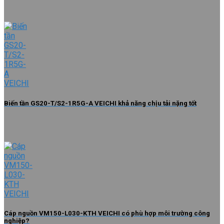
Biến tần GS20-T/S2-1R5G-A VEICHI khả năng chịu tải nặng tốt
Cáp nguồn VM150-L030-KTH VEICHI có phù hợp môi trường công
nghiệp?