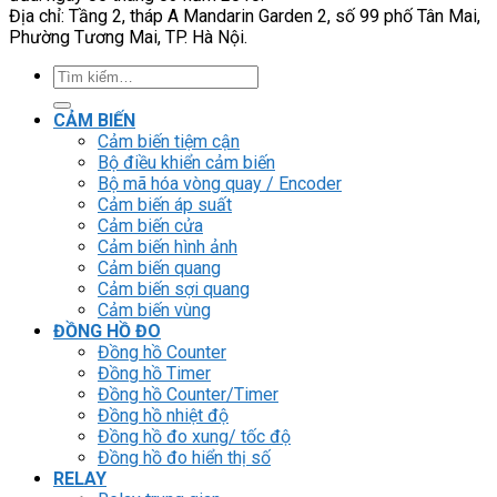
Địa chỉ: Tầng 2, tháp A Mandarin Garden 2, số 99 phố Tân Mai,
Phường Tương Mai, TP. Hà Nội.
Tìm
kiếm:
CẢM BIẾN
Cảm biến tiệm cận
Bộ điều khiển cảm biến
Bộ mã hóa vòng quay / Encoder
Cảm biến áp suất
Cảm biến cửa
Cảm biến hình ảnh
Cảm biến quang
Cảm biến sợi quang
Cảm biến vùng
ĐỒNG HỒ ĐO
Đồng hồ Counter
Đồng hồ Timer
Đồng hồ Counter/Timer
Đồng hồ nhiệt độ
Đồng hồ đo xung/ tốc độ
Đồng hồ đo hiển thị số
RELAY