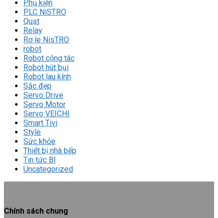
Phụ kiện
PLC NiSTRO
Quạt
Relay
Rơ le NisTRO
robot
Robot cộng tác
Robot hút bụi
Robot lau kính
Sắc đẹp
Servo Drive
Servo Motor
Servo VEICHI
Smart Tivi
Style
Sức khỏe
Thiết bị nhà bếp
Tin tức Bl
Uncategorized
Chính sách chung