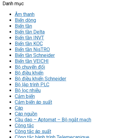
Danh mục
Âm thanh
Biến dòng
Biến tần
Biến tần Delta
Biến tần INVT
Biến tần KOC
Biến tần NisTRO
Biến tần Schneider
Biến tần VEICHI
Bộ chuyển đổi
Bộ điều khiển
Bộ điều khiển Schneider
Bộ lập trình PLC
Bộ lọc nhiễu
Cảm biến
Cảm biến áp suất
Cáp
Cáp nguồn
Cầu dao – Aptomat – Bộ ngắt mạch
Công tắc
Công tắc áp suất
Công tắc hành trình Telemecanique