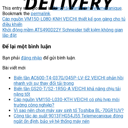
This entry was posted in
Công tắc hành trình Telemecanique
.
Bookmark the
permalink
.
Cáp nguồn VM150-L080-KNH VEICHI thiết kế gọn gàng cho tủ
điều khiển
Khởi động mềm ATS490D22Y Schneider tiết kiệm không gian
lắp đặt
Để lại một bình luận
Bạn phải
đăng nhập
để gửi bình luận.
Bài viết mới
Biến tần AC600-T4-037G/045P-LV-E2 VEICHI phản hồi
nhanh với sự thay đổi tải trọng
Biến tần GS20-T/S2-1R5G-A VEICHI khả năng chịu tải
nặng tốt
Cáp nguồn VM150-L030-KTH VEICHI có phù hợp môi
trường công nghiệp?
Vì sao nên chọn máy xay sinh tố Toshiba BL-70GR1UV?
Công tắc áp suất 9013FHG54J55 Telemecanique đóng
ngắt ổn định, bảo vệ hệ thống máy nén