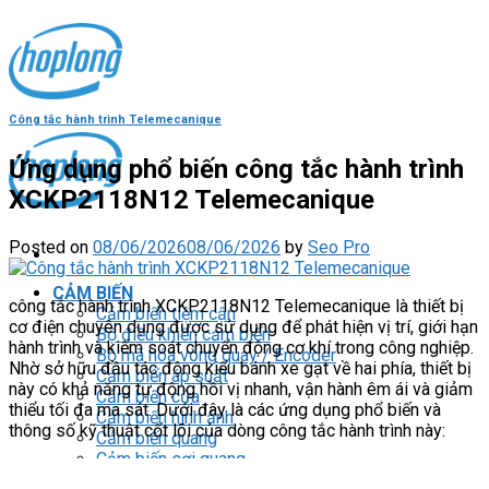
Skip
to
content
Công tắc hành trình Telemecanique
Ứng dụng phổ biến công tắc hành trình
XCKP2118N12 Telemecanique
Posted on
08/06/2026
08/06/2026
by
Seo Pro
CẢM BIẾN
công tắc hành trình XCKP2118N12 Telemecanique là thiết bị
Cảm biến tiệm cận
cơ điện chuyên dụng được sử dụng để phát hiện vị trí, giới hạn
Bộ điều khiển cảm biến
hành trình và kiếm soát chuyển động cơ khí trong công nghiệp.
Bộ mã hóa vòng quay / Encoder
Nhờ sở hữu đầu tác động kiểu bánh xe gạt về hai phía, thiết bị
Cảm biến áp suất
này có khả năng tự động hồi vị nhanh, vận hành êm ái và giảm
Cảm biến cửa
thiểu tối đa ma sát. Dưới đây là các ứng dụng phổ biến và
Cảm biến hình ảnh
thông số kỹ thuật cốt lõi của dòng công tắc hành trình này:
Cảm biến quang
Cảm biến sợi quang
Cảm biến vùng