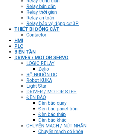
Relay trung gian
Relay bán dẫn
Relay thời gian
Relay an toàn
Relay bảo vệ động cơ 3P
THIẾT BỊ ĐÓNG CẮT
Contactor
HMI
PLC
BIẾN TẦN
DRIVER / MOTOR SERVO
LOGIC RELAY
Zelio
BỘ NGUỒN DC
Robot KUKA
Light Star
DRIVER / MOTOR STEP
ĐÈN BÁO
Đèn báo quay
Đèn báo panel tròn
Đèn báo tháp
Đèn báo khác
CHUYỂN MẠCH / NÚT NHẤN
Chuyển mạch có khóa