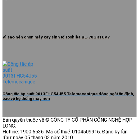
Vì sao nên chọn máy xay sinh tố Toshiba BL-70GR1UV?
Công tắc áp suất 9013FHG54J55 Telemecanique đóng ngắt ổn định,
bảo vệ hệ thống máy nén
Bản quyền thuộc về © CÔNG TY CỔ PHẦN CÔNG NGHỆ HỢP
LONG.
Hotline: 1900 6536. Mã số thuế: 0104509916. Đăng ký lần
đầu: ngày 05 tháng 03 năm 2010.