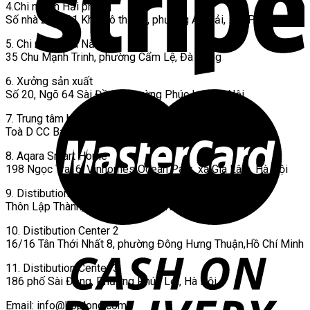
4.Chi nhánh Hải phòng
Số nhà 23, BS1 Khu Đô thị PG, phường An Hải, Hải Phòng
5. Chi nhánh Đà Nẵng
35 Chu Mạnh Trinh, phường Cẩm Lệ, Đà Nẵng
6. Xưởng sản xuất
Số 20, Ngõ 64 Sài Đồng, phường Phúc Lợi, Hà Nội
7. Trung tâm bảo hành Ecovacs
Toà D CC Báo Nhân Dân, phường Xuân Phương, Hà Nội
8. Aqara Smart Home
198 Ngọc Trai 6, Vinhomes Ocean Park, xã Gia Lâm, Hà Nội
9. Distibution Center 1
Thôn Lập Thành, xã Yên Xuân, Hà Nội
10. Distibution Center 2
16/16 Tân Thới Nhất 8, phường Đông Hưng Thuận,Hồ Chí Minh
11. Distibution Center 3
186 phố Sài Đồng, Phường Phúc Lợi, Hà Nội
Email:
info@hoplong.com