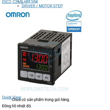
Light Star
E5CZ-C2ML
DRIVER / MOTOR STEP
ĐÈN BÁO
Đèn báo quay
Đèn báo panel tròn
Đèn báo tháp
Đèn báo khác
CHUYỂN MẠCH / NÚT NHẤN
Chuyển mạch có khóa
Công tắc dừng khẩn
Nút nhấn
Phích cắm / Ổ cắm / Công tắc
Can nhiệt
Tìm
kiếm:
0
Giỏ hàng
Quick View
Chưa có sản phẩm trong giỏ hàng.
Đồng hồ nhiệt độ