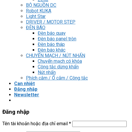
BỘ NGUỒN DC
Robot KUKA
Light Star
DRIVER / MOTOR STEP
ĐÈN BÁO
Đèn báo quay
Đèn báo panel tròn
Đèn báo tháp
Đèn báo khác
CHUYỂN MẠCH / NÚT NHẤN
Chuyển mạch có khóa
Công tắc dừng khẩn
Nút nhấn
Phích cắm / Ổ cắm / Công tắc
Can nhiệt
Đăng nhập
Newsletter
Đăng nhập
Tên tài khoản hoặc địa chỉ email
*