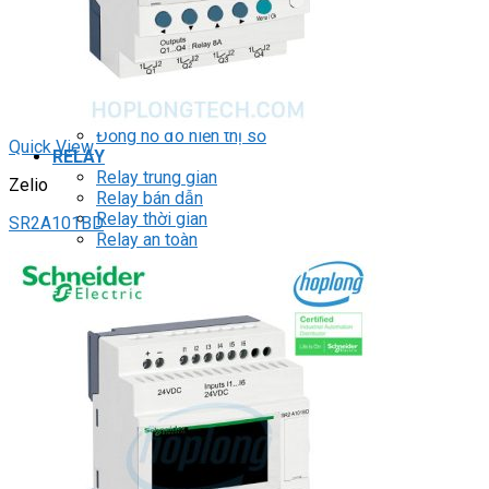
ĐỒNG HỒ ĐO
Đồng hồ Counter
Đồng hồ Timer
Đồng hồ Counter/Timer
Đồng hồ nhiệt độ
Đồng hồ đo xung/ tốc độ
Đồng hồ đo hiển thị số
Quick View
RELAY
Relay trung gian
Zelio
Relay bán dẫn
Relay thời gian
SR2A101BD
Relay an toàn
Relay bảo vệ động cơ 3P
THIẾT BỊ ĐÓNG CẮT
Contactor
HMI
PLC
BIẾN TẦN
DRIVER / MOTOR SERVO
LOGIC RELAY
Zelio
BỘ NGUỒN DC
Robot KUKA
Light Star