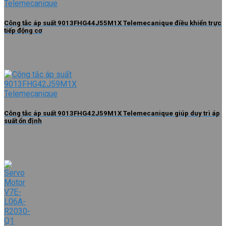
Công tắc áp suất 9013FHG44J55M1X Telemecanique điều khiển trực
tiếp động cơ
Công tắc áp suất 9013FHG42J59M1X Telemecanique giúp duy trì áp
suất ổn định