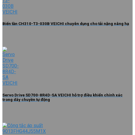
Biến tần CH310-T3-030B VEICHI chuyên dụng cho tải nặng nâng hạ
Servo Drive SD700-8R4D-SA VEICHI hỗ trợ điều khiển chính xác
trong dây chuyền tự động