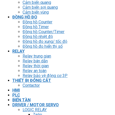
Cảm biến quang
Cảm biến sợi quang
Cảm biến vùng
ĐỒNG HỒ ĐO
Đồng hồ Counter
Đồng hồ Timer
Đồng hồ Counter/Timer
Đồng hồ nhiệt độ
Đồng hồ đo xung/ tốc độ
Đồng hồ đo hiển thị số
RELAY
Relay trung gian
Relay bán dẫn
Relay thời gian
Relay an toàn
Relay bảo vệ động cơ 3P
THIẾT BỊ ĐÓNG CẮT
Contactor
HMI
PLC
BIẾN TẦN
DRIVER / MOTOR SERVO
LOGIC RELAY
Zelio