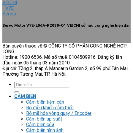
Servo Motor V7E-L06A-R2030-Q1 VEICHI sở hữu công nghệ hiện đại
Bản quyền thuộc về © CÔNG TY CỔ PHẦN CÔNG NGHỆ HỢP
LONG.
Hotline: 1900 6536. Mã số thuế: 0104509916. Đăng ký lần
đầu: ngày 05 tháng 03 năm 2010.
Địa chỉ: Tầng 2, tháp A Mandarin Garden 2, số 99 phố Tân Mai,
Phường Tương Mai, TP. Hà Nội.
Tìm
kiếm:
CẢM BIẾN
Cảm biến tiệm cận
Bộ điều khiển cảm biến
Bộ mã hóa vòng quay / Encoder
Cảm biến áp suất
Cảm biến cửa
Cảm biến hình ảnh