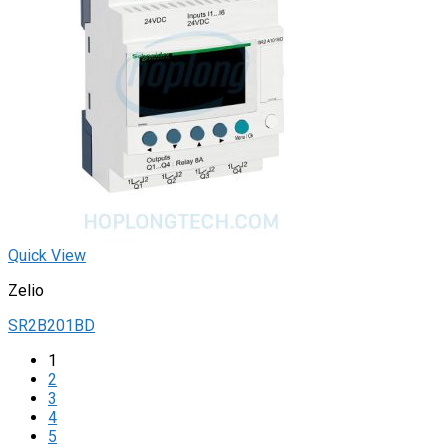
Quick View
Zelio
SR2B201BD
1
2
3
4
5