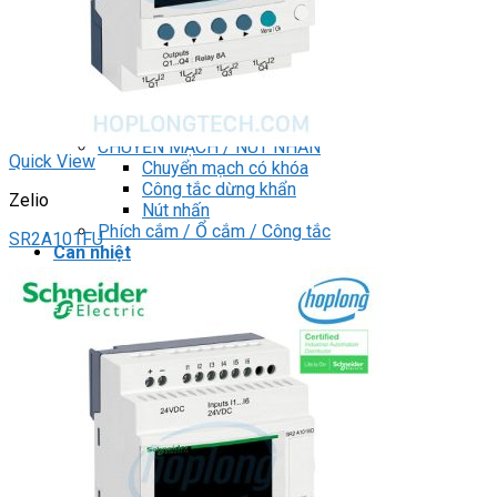
DRIVER / MOTOR STEP
ĐÈN BÁO
Đèn báo quay
Đèn báo panel tròn
Đèn báo tháp
Đèn báo khác
CHUYỂN MẠCH / NÚT NHẤN
Quick View
Chuyển mạch có khóa
Công tắc dừng khẩn
Zelio
Nút nhấn
Phích cắm / Ổ cắm / Công tắc
SR2A101FU
Can nhiệt
Tìm
kiếm:
0
Giỏ hàng
Chưa có sản phẩm trong giỏ hàng.