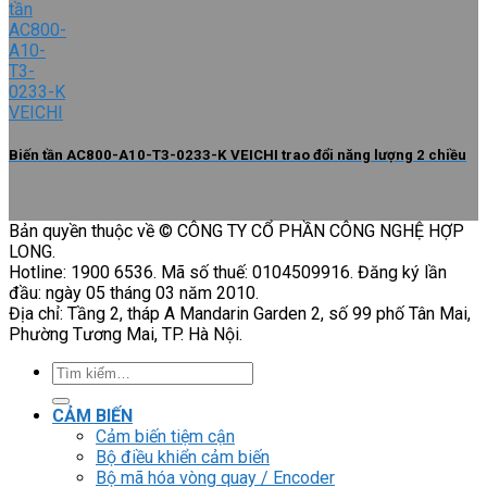
Biến tần AC800-A10-T3-0233-K VEICHI trao đổi năng lượng 2 chiều
Bản quyền thuộc về © CÔNG TY CỔ PHẦN CÔNG NGHỆ HỢP
LONG.
Hotline: 1900 6536. Mã số thuế: 0104509916. Đăng ký lần
đầu: ngày 05 tháng 03 năm 2010.
Địa chỉ: Tầng 2, tháp A Mandarin Garden 2, số 99 phố Tân Mai,
Phường Tương Mai, TP. Hà Nội.
Tìm
kiếm:
CẢM BIẾN
Cảm biến tiệm cận
Bộ điều khiển cảm biến
Bộ mã hóa vòng quay / Encoder