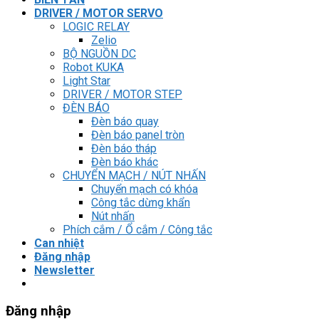
DRIVER / MOTOR SERVO
LOGIC RELAY
Zelio
BỘ NGUỒN DC
Robot KUKA
Light Star
DRIVER / MOTOR STEP
ĐÈN BÁO
Đèn báo quay
Đèn báo panel tròn
Đèn báo tháp
Đèn báo khác
CHUYỂN MẠCH / NÚT NHẤN
Chuyển mạch có khóa
Công tắc dừng khẩn
Nút nhấn
Phích cắm / Ổ cắm / Công tắc
Can nhiệt
Đăng nhập
Newsletter
Đăng nhập