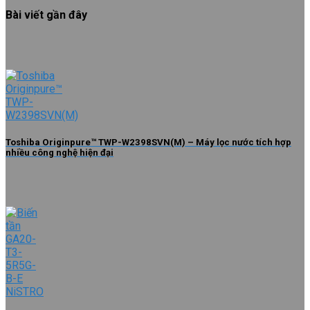
Bài viết gần đây
Toshiba Originpure™ TWP-W2398SVN(M) – Máy lọc nước tích hợp
nhiều công nghệ hiện đại