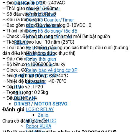
– Điện áp nguồn : 100-240VAC
ĐỒNG HỒ ĐO
– Thời gian chu kỳ : 6-90ms
Đồng hồ Counter
– Số đầu vào riêng biệt : 8
Đồng hồ Timer
– Đầu ra transistor : 0
Đồng hồ Counter/Timer
– Bao gồm các đầu vào analog 0-10VDC : 0
Đồng hồ nhiệt độ
– Thành phần : –
Đồng hồ đo xung/ tốc độ
– Check : Bộ nhớ chương trình trên mỗi lần bật nguồn
Đồng hồ đo hiển thị số
– Thời gian sao lưu : 10 năm (25°C)
RELAY
– Loại bảo vệ : Chống đảo ngược các thiết bị đầu cuối (hướng
Relay trung gian
dẫn điều khiển không được thực thi)
Relay bán dẫn
– Đặc điểm : –
Relay thời gian
– Bộ bền cơ : 10000000 chu kỳ
Relay an toàn
– Clock : Có
Relay bảo vệ động cơ 3P
– Nhiệt độ hoạt động : -20-40°C
THIẾT BỊ ĐÓNG CẮT
– Nhiệt độ bảo quản : -40-70°C
Contactor
– Cấp bảo vệ : IP20
HMI
– Trọng lượng : 0.25kg
PLC
– Đầu ra relay : 4
BIẾN TẦN
DRIVER / MOTOR SERVO
Đánh giá
LOGIC RELAY
Zelio
BỘ NGUỒN DC
Chưa có đánh giá nào.
Robot KUKA
Light Star