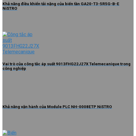
Khả năng điều khiển tải nặng của biến tần GA20-T3-5R5G-B-E
NiSTRO
Vai trò của công tắc áp suất 9013FHG22J27X Telemecanique trong
công nghiệp
Khả năng vận hành của Module PLC NH-0008ETP NiSTRO