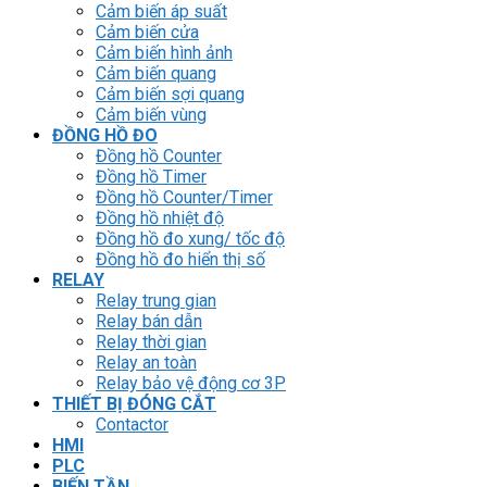
Cảm biến áp suất
Cảm biến cửa
Cảm biến hình ảnh
Cảm biến quang
Cảm biến sợi quang
Cảm biến vùng
ĐỒNG HỒ ĐO
Đồng hồ Counter
Đồng hồ Timer
Đồng hồ Counter/Timer
Đồng hồ nhiệt độ
Đồng hồ đo xung/ tốc độ
Đồng hồ đo hiển thị số
RELAY
Relay trung gian
Relay bán dẫn
Relay thời gian
Relay an toàn
Relay bảo vệ động cơ 3P
THIẾT BỊ ĐÓNG CẮT
Contactor
HMI
PLC
BIẾN TẦN