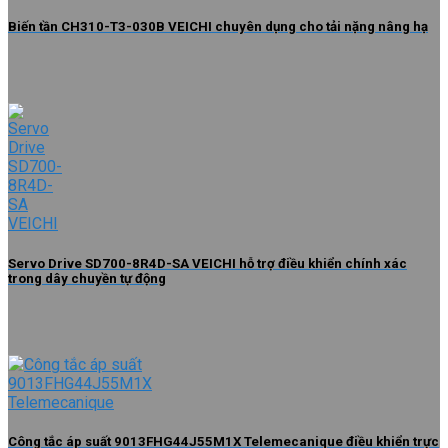
Biến tần CH310-T3-030B VEICHI chuyên dụng cho tải nặng nâng hạ
Servo Drive SD700-8R4D-SA VEICHI hỗ trợ điều khiển chính xác
trong dây chuyền tự động
Công tắc áp suất 9013FHG44J55M1X Telemecanique điều khiển trực