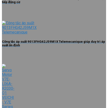
tiếp động cơ
Công tắc áp suất 9013FHG42J59M1X Telemecanique giúp duy trì áp
suất ổn định