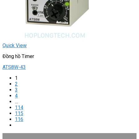
Quick View
Đồng hồ Timer
ATS8W-43
1
2
3
4
…
114
115
116