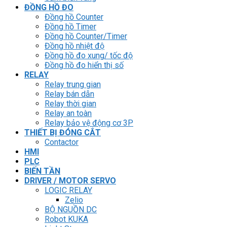
ĐỒNG HỒ ĐO
Đồng hồ Counter
Đồng hồ Timer
Đồng hồ Counter/Timer
Đồng hồ nhiệt độ
Đồng hồ đo xung/ tốc độ
Đồng hồ đo hiển thị số
RELAY
Relay trung gian
Relay bán dẫn
Relay thời gian
Relay an toàn
Relay bảo vệ động cơ 3P
THIẾT BỊ ĐÓNG CẮT
Contactor
HMI
PLC
BIẾN TẦN
DRIVER / MOTOR SERVO
LOGIC RELAY
Zelio
BỘ NGUỒN DC
Robot KUKA