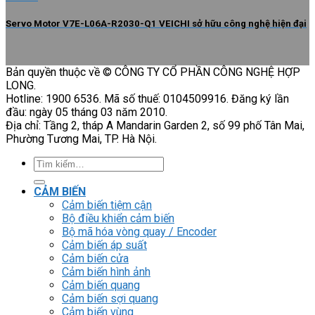
Servo Motor V7E-L06A-R2030-Q1 VEICHI sở hữu công nghệ hiện đại
Bản quyền thuộc về © CÔNG TY CỔ PHẦN CÔNG NGHỆ HỢP
LONG.
Hotline: 1900 6536. Mã số thuế: 0104509916. Đăng ký lần
đầu: ngày 05 tháng 03 năm 2010.
Địa chỉ: Tầng 2, tháp A Mandarin Garden 2, số 99 phố Tân Mai,
Phường Tương Mai, TP. Hà Nội.
Tìm
kiếm:
CẢM BIẾN
Cảm biến tiệm cận
Bộ điều khiển cảm biến
Bộ mã hóa vòng quay / Encoder
Cảm biến áp suất
Cảm biến cửa
Cảm biến hình ảnh
Cảm biến quang
Cảm biến sợi quang
Cảm biến vùng