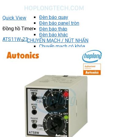
DRIVER / MOTOR STEP
ĐÈN BÁO
Đèn báo quay
Quick View
Đèn báo panel tròn
Đồng hồ Timer
Đèn báo tháp
Đèn báo khác
ATS11W-23
CHUYỂN MẠCH / NÚT NHẤN
Chuyển mạch có khóa
Công tắc dừng khẩn
Nút nhấn
Phích cắm / Ổ cắm / Công tắc
Can nhiệt
Tìm
kiếm:
0
Giỏ hàng
Chưa có sản phẩm trong giỏ hàng.