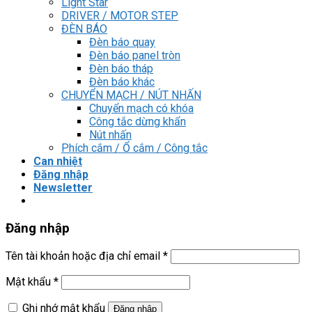
Light Star
DRIVER / MOTOR STEP
ĐÈN BÁO
Đèn báo quay
Đèn báo panel tròn
Đèn báo tháp
Đèn báo khác
CHUYỂN MẠCH / NÚT NHẤN
Chuyển mạch có khóa
Công tắc dừng khẩn
Nút nhấn
Phích cắm / Ổ cắm / Công tắc
Can nhiệt
Đăng nhập
Newsletter
Đăng nhập
Tên tài khoản hoặc địa chỉ email
*
Mật khẩu
*
Ghi nhớ mật khẩu
Đăng nhập