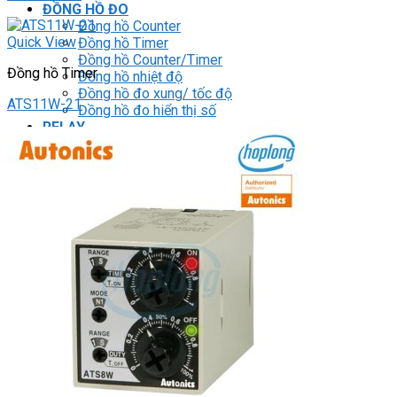
ĐỒNG HỒ ĐO
Đồng hồ Counter
Quick View
Đồng hồ Timer
Đồng hồ Counter/Timer
Đồng hồ Timer
Đồng hồ nhiệt độ
Đồng hồ đo xung/ tốc độ
ATS11W-21
Đồng hồ đo hiển thị số
RELAY
Relay trung gian
Relay bán dẫn
Relay thời gian
Relay an toàn
Relay bảo vệ động cơ 3P
THIẾT BỊ ĐÓNG CẮT
Contactor
HMI
PLC
BIẾN TẦN
DRIVER / MOTOR SERVO
LOGIC RELAY
Zelio
BỘ NGUỒN DC
Robot KUKA
Light Star