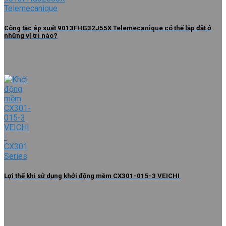
Công tắc áp suất 9013FHG32J55X Telemecanique có thể lắp đặt ở
những vị trí nào?
Lợi thế khi sử dụng khởi động mềm CX301-015-3 VEICHI