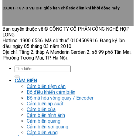
CX301-187-3 VEICHI giúp hạn chế sốc điện khi khởi động máy
Bản quyền thuộc về © CÔNG TY CỔ PHẦN CÔNG NGHỆ HỢP
LONG.
Hotline: 1900 6536. Mã số thuế: 0104509916. Đăng ký lần
đầu: ngày 05 tháng 03 năm 2010.
Địa chỉ: Tầng 2, tháp A Mandarin Garden 2, số 99 phố Tân Mai,
Phường Tương Mai, TP. Hà Nội.
Tìm
kiếm:
CẢM BIẾN
Cảm biến tiệm cận
Bộ điều khiển cảm biến
Bộ mã hóa vòng quay / Encoder
Cảm biến áp suất
Cảm biến cửa
Cảm biến hình ảnh
Cảm biến quang
Cảm biến sợi quang
Cảm biến vùng