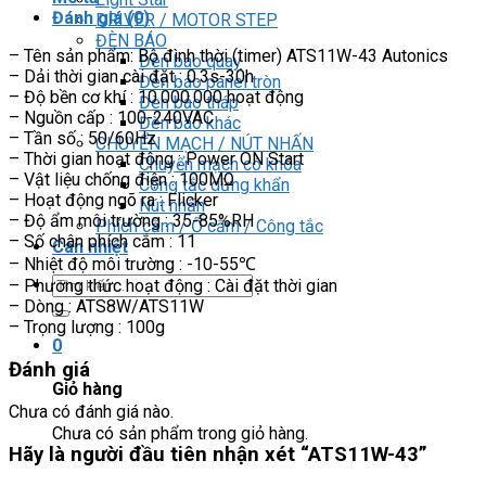
Đánh giá (0)
DRIVER / MOTOR STEP
ĐÈN BÁO
– Tên sản phẩm: Bộ đình thời (timer) ATS11W-43 Autonics
Đèn báo quay
– Dải thời gian cài đặt : 0.3s-30h
Đèn báo panel tròn
– Độ bền cơ khí : 10.000.000 hoạt động
Đèn báo tháp
– Nguồn cấp : 100-240VAC
Đèn báo khác
– Tần số : 50/60Hz
CHUYỂN MẠCH / NÚT NHẤN
– Thời gian hoạt động : Power ON Start
Chuyển mạch có khóa
– Vật liệu chống điện : 100MΩ
Công tắc dừng khẩn
– Hoạt động ngõ ra : Flicker
Nút nhấn
– Độ ẩm môi trường : 35-85%RH
Phích cắm / Ổ cắm / Công tắc
– Số chân phích cắm : 11
Can nhiệt
– Nhiệt độ môi trường : -10-55℃
Tìm
– Phương thức hoạt động : Cài đặt thời gian
kiếm:
– Dòng : ATS8W/ATS11W
– Trọng lượng : 100g
0
Đánh giá
Giỏ hàng
Chưa có đánh giá nào.
Chưa có sản phẩm trong giỏ hàng.
Hãy là người đầu tiên nhận xét “ATS11W-43”