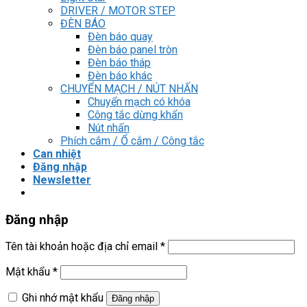
DRIVER / MOTOR STEP
ĐÈN BÁO
Đèn báo quay
Đèn báo panel tròn
Đèn báo tháp
Đèn báo khác
CHUYỂN MẠCH / NÚT NHẤN
Chuyển mạch có khóa
Công tắc dừng khẩn
Nút nhấn
Phích cắm / Ổ cắm / Công tắc
Can nhiệt
Đăng nhập
Newsletter
Đăng nhập
Tên tài khoản hoặc địa chỉ email
*
Mật khẩu
*
Ghi nhớ mật khẩu
Đăng nhập