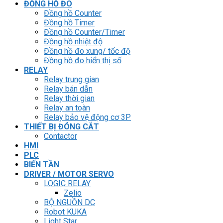
ĐỒNG HỒ ĐO
Đồng hồ Counter
Đồng hồ Timer
Đồng hồ Counter/Timer
Đồng hồ nhiệt độ
Đồng hồ đo xung/ tốc độ
Đồng hồ đo hiển thị số
RELAY
Relay trung gian
Relay bán dẫn
Relay thời gian
Relay an toàn
Relay bảo vệ động cơ 3P
THIẾT BỊ ĐÓNG CẮT
Contactor
HMI
PLC
BIẾN TẦN
DRIVER / MOTOR SERVO
LOGIC RELAY
Zelio
BỘ NGUỒN DC
Robot KUKA
Light Star