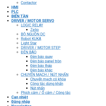
Contactor
HMI
PLC
BIẾN TẦN
DRIVER / MOTOR SERVO
LOGIC RELAY
Zelio
BỘ NGUỒN DC
Robot KUKA
Light Star
DRIVER / MOTOR STEP
ĐÈN BÁO
Đèn báo quay
Đèn báo panel tròn
Đèn báo tháp
Đèn báo khác
CHUYỂN MẠCH / NÚT NHẤN
Chuyển mạch có khóa
Công tắc dừng khẩn
Nút nhấn
Phích cắm / Ổ cắm / Công tắc
Can nhiệt
Đăng nhập