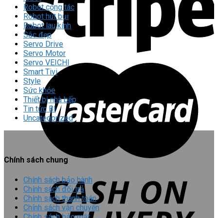
Robot cộng tác
Robot hút bụi
Robot lau kính
Sắc đẹp
Servo Drive
Servo Motor
Servo VEICHI
Smart Tivi
Style
Sức khỏe
Thiết bị nhà bếp
Tin tức Bl
Uncategorized
Chính sách chung
Chính sách bảo hành
Chính sách đổi trả
Chính sách thanh toán
Chính sách vận chuyển
Chính sách bảo mật