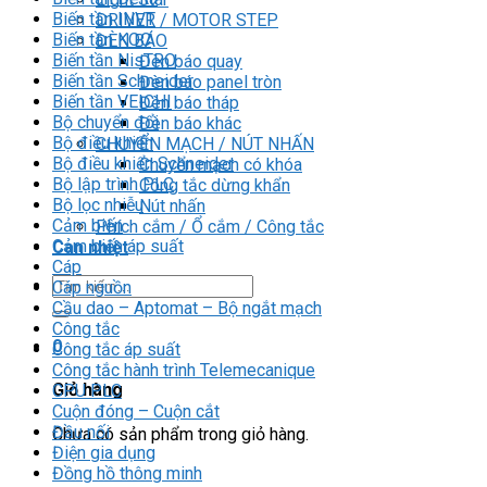
Biến tần INVT
DRIVER / MOTOR STEP
Biến tần KOC
ĐÈN BÁO
Biến tần NisTRO
Đèn báo quay
Biến tần Schneider
Đèn báo panel tròn
Biến tần VEICHI
Đèn báo tháp
Bộ chuyển đổi
Đèn báo khác
Bộ điều khiển
CHUYỂN MẠCH / NÚT NHẤN
Bộ điều khiển Schneider
Chuyển mạch có khóa
Bộ lập trình PLC
Công tắc dừng khẩn
Bộ lọc nhiễu
Nút nhấn
Cảm biến
Phích cắm / Ổ cắm / Công tắc
Cảm biến áp suất
Can nhiệt
Cáp
Tìm
Cáp nguồn
kiếm:
Cầu dao – Aptomat – Bộ ngắt mạch
Công tắc
0
Công tắc áp suất
Công tắc hành trình Telemecanique
Giỏ hàng
CPU PLC
Cuộn đóng – Cuộn cắt
Đầu nối
Chưa có sản phẩm trong giỏ hàng.
Điện gia dụng
Đồng hồ thông minh