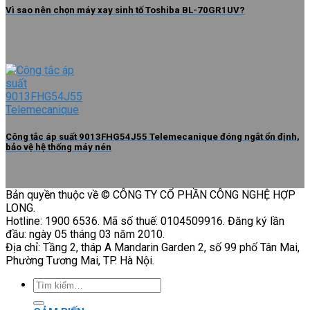
Vì sao nên chọn máy xay sinh tố Toshiba BL-70GR1UV?
Công tắc áp suất 9013FHG54J55 Telemecanique đóng ngắt ổn định,
bảo vệ hệ thống máy nén
Bản quyền thuộc về © CÔNG TY CỔ PHẦN CÔNG NGHỆ HỢP
LONG.
Hotline: 1900 6536. Mã số thuế: 0104509916. Đăng ký lần
đầu: ngày 05 tháng 03 năm 2010.
Địa chỉ: Tầng 2, tháp A Mandarin Garden 2, số 99 phố Tân Mai,
Phường Tương Mai, TP. Hà Nội.
Tìm
kiếm: