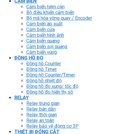
CẢM BIẾN
Cảm biến tiệm cận
Bộ điều khiển cảm biến
Bộ mã hóa vòng quay / Encoder
Cảm biến áp suất
Cảm biến cửa
Cảm biến hình ảnh
Cảm biến quang
Cảm biến sợi quang
Cảm biến vùng
ĐỒNG HỒ ĐO
Đồng hồ Counter
Đồng hồ Timer
Đồng hồ Counter/Timer
Đồng hồ nhiệt độ
Đồng hồ đo xung/ tốc độ
Đồng hồ đo hiển thị số
RELAY
Relay trung gian
Relay bán dẫn
Relay thời gian
Relay an toàn
Relay bảo vệ động cơ 3P
THIẾT BỊ ĐÓNG CẮT