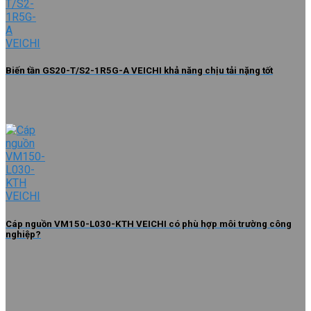
Biến tần GS20-T/S2-1R5G-A VEICHI khả năng chịu tải nặng tốt
Cáp nguồn VM150-L030-KTH VEICHI có phù hợp môi trường công
nghiệp?