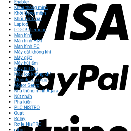
Enabler
Khóa thông minh
Khởi động mềm
Khối Terminal
Laptop
LOGO! Siemens
Màn hình
Màn hình HMI
Màn hình PC
Máy cắt không khí
Máy giặt
Máy hút ẩm
Máy hút bụi
Máy lọc không khí
Module mở rộng
Motor Servo
Nhà thông minh Aqara
Nút nhấn
Phụ kiện
PLC NiSTRO
Quạt
Relay
Rơ le NisTRO
robot