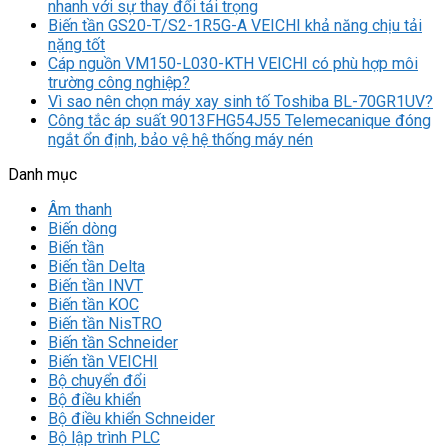
nhanh với sự thay đổi tải trọng
Biến tần GS20-T/S2-1R5G-A VEICHI khả năng chịu tải
nặng tốt
Cáp nguồn VM150-L030-KTH VEICHI có phù hợp môi
trường công nghiệp?
Vì sao nên chọn máy xay sinh tố Toshiba BL-70GR1UV?
Công tắc áp suất 9013FHG54J55 Telemecanique đóng
ngắt ổn định, bảo vệ hệ thống máy nén
Danh mục
Âm thanh
Biến dòng
Biến tần
Biến tần Delta
Biến tần INVT
Biến tần KOC
Biến tần NisTRO
Biến tần Schneider
Biến tần VEICHI
Bộ chuyển đổi
Bộ điều khiển
Bộ điều khiển Schneider
Bộ lập trình PLC