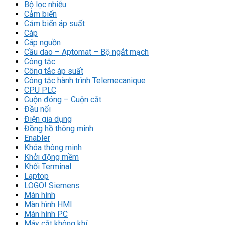
Bộ lọc nhiễu
Cảm biến
Cảm biến áp suất
Cáp
Cáp nguồn
Cầu dao – Aptomat – Bộ ngắt mạch
Công tắc
Công tắc áp suất
Công tắc hành trình Telemecanique
CPU PLC
Cuộn đóng – Cuộn cắt
Đầu nối
Điện gia dụng
Đồng hồ thông minh
Enabler
Khóa thông minh
Khởi động mềm
Khối Terminal
Laptop
LOGO! Siemens
Màn hình
Màn hình HMI
Màn hình PC
Máy cắt không khí