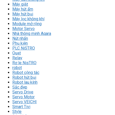
Máy giặt
Máy hút ẩm
Máy hút bụi
Máy lọc không khí
Module mở rộng
Motor Servo
Nhà thông minh Aqara
Nút nhấn
Phụ kiện
PLC NiSTRO
Quạt
Relay
Rơ le NisTRO
robot
Robot cộng tác
Robot hút bụi
Robot lau kính
Sắc đẹp
Servo Drive
Servo Motor
Servo VEICHI
Smart Tivi
Style