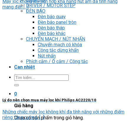
Máy lọc không khí tích hợp khả năng hút ẩm đa tính năng
DRIVER / MOTOR STEP
mang đến [...]
ĐÈN BÁO
Đèn báo quay
Đèn báo panel tròn
Đèn báo tháp
Đèn báo khác
CHUYỂN MẠCH / NÚT NHẤN
Chuyển mạch có khóa
Công tắc dừng khẩn
Nút nhấn
Phích cắm / Ổ cắm / Công tắc
Can nhiệt
Tìm
kiếm:
0
Lý do nên chọn mua máy lọc khí Philips AC2220/10
Giỏ hàng
Những chiếc máy lọc không khí đa tính năng với những điểm
riêng tăng cường, [...]
Chưa có sản phẩm trong giỏ hàng.