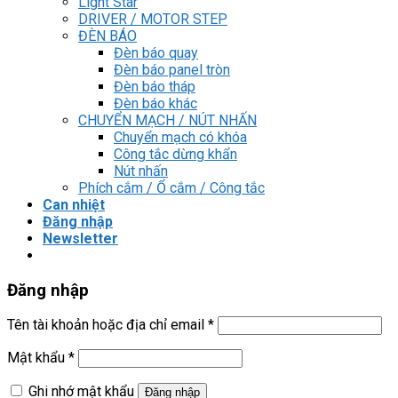
Light Star
DRIVER / MOTOR STEP
ĐÈN BÁO
Đèn báo quay
Đèn báo panel tròn
Đèn báo tháp
Đèn báo khác
CHUYỂN MẠCH / NÚT NHẤN
Chuyển mạch có khóa
Công tắc dừng khẩn
Nút nhấn
Phích cắm / Ổ cắm / Công tắc
Can nhiệt
Đăng nhập
Newsletter
Đăng nhập
Tên tài khoản hoặc địa chỉ email
*
Mật khẩu
*
Ghi nhớ mật khẩu
Đăng nhập