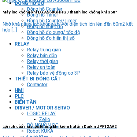
ĐỒNG HỒ ĐO
Đồng hồ Counter
Máy lọc không khí LG AS60GHHG0 thanh lọc không khí 360°
Đồng hồ Timer
Đồng hồ Counter/Timer
Nhờ khả năng lọc không khí với diện tích lớn lên đến 60m2 kết
Đồng hồ nhiệt độ
hợp [...]
Đồng hồ đo xung/ tốc độ
Đồng hồ đo hiển thị số
RELAY
Relay trung gian
Relay bán dẫn
Relay thời gian
Relay an toàn
Relay bảo vệ động cơ 3P
THIẾT BỊ ĐÓNG CẮT
Contactor
HMI
PLC
BIẾN TẦN
DRIVER / MOTOR SERVO
LOGIC RELAY
Zelio
BỘ NGUỒN DC
Lợi ích của máy lọc không khí kiêm hút ẩm Daikin JPF12AV2
Robot KUKA
Light Star