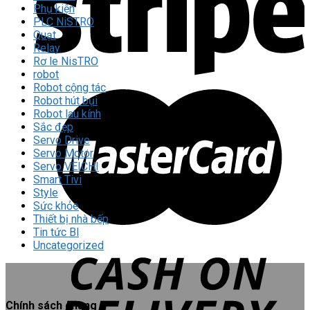
Phụ kiện
PLC NiSTRO
Quạt
Relay
Rơ le NisTRO
robot
Robot cộng tác
Robot hút bụi
Robot lau kính
Sắc đẹp
Servo Drive
Servo Motor
Servo VEICHI
Smart Tivi
Style
Sức khỏe
Thiết bị nhà bếp
Tin tức Bl
Uncategorized
Chính sách chung