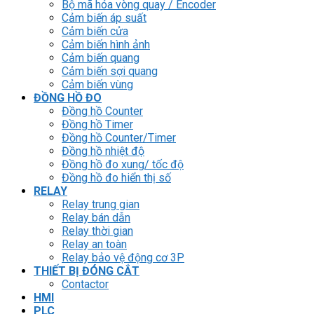
Bộ mã hóa vòng quay / Encoder
Cảm biến áp suất
Cảm biến cửa
Cảm biến hình ảnh
Cảm biến quang
Cảm biến sợi quang
Cảm biến vùng
ĐỒNG HỒ ĐO
Đồng hồ Counter
Đồng hồ Timer
Đồng hồ Counter/Timer
Đồng hồ nhiệt độ
Đồng hồ đo xung/ tốc độ
Đồng hồ đo hiển thị số
RELAY
Relay trung gian
Relay bán dẫn
Relay thời gian
Relay an toàn
Relay bảo vệ động cơ 3P
THIẾT BỊ ĐÓNG CẮT
Contactor
HMI
PLC