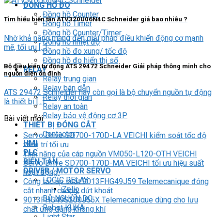
ĐỒNG HỒ ĐO
Đồng hồ Counter
Tìm hiểu biến tần ATV320U06N4C Schneider giá bao nhiêu ?
Đồng hồ Timer
Đồng hồ Counter/Timer
Nhờ khả năng mang đến giải pháp điều khiển động cơ mạnh
Đồng hồ nhiệt độ
mẽ, tối ưu [...]
Đồng hồ đo xung/ tốc độ
Đồng hồ đo hiển thị số
Bộ điều kiển tự động ATS 29472 Schneider Giải pháp thông minh cho
RELAY
nguồn điện ổn định
Relay trung gian
Relay bán dẫn
ATS 29472 Schneider hay còn gọi là bộ chuyển nguồn tự động
Relay thời gian
là thiết bị [...]
Relay an toàn
Relay bảo vệ động cơ 3P
Bài viết mới
THIẾT BỊ ĐÓNG CẮT
Contactor
Servo Drive SD700-170D-LA VEICHI kiểm soát tốc độ
HMI
và vị trí tối ưu
PLC
Tính năng của cáp nguồn VM050-L120-OTH VEICHI
BIẾN TẦN
Servo Drive SD700-170D-MA VEICHI tối ưu hiệu suất
DRIVER / MOTOR SERVO
hoạt động
LOGIC RELAY
Công tắc áp suất 9013FHG49J59 Telemecanique đóng
Zelio
cắt nhanh chóng, dứt khoát
BỘ NGUỒN DC
9013FHG49S200J55X Telemecanique dùng cho lưu
Robot KUKA
chất ứng dụng không khí
Light Star