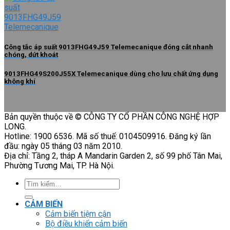
Công tắc áp suất 9013FHG49J59 Telemecanique đóng cắt nhanh
chóng, dứt khoát
9013FHG49S200J55X Telemecanique dùng cho lưu chất ứng dụng
không khí
Bản quyền thuộc về © CÔNG TY CỔ PHẦN CÔNG NGHỆ HỢP
LONG.
Hotline: 1900 6536. Mã số thuế: 0104509916. Đăng ký lần
đầu: ngày 05 tháng 03 năm 2010.
Địa chỉ: Tầng 2, tháp A Mandarin Garden 2, số 99 phố Tân Mai,
Phường Tương Mai, TP. Hà Nội.
Tìm
kiếm:
CẢM BIẾN
Cảm biến tiệm cận
Bộ điều khiển cảm biến