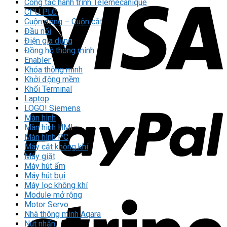
Công tắc hành trình Telemecanique
CPU PLC
Cuộn đóng – Cuộn cắt
Đầu nối
Điện gia dụng
Đồng hồ thông minh
Enabler
Khóa thông minh
Khởi động mềm
Khối Terminal
Laptop
LOGO! Siemens
Màn hình
Màn hình HMI
Màn hình PC
Máy cắt không khí
Máy giặt
Máy hút ẩm
Máy hút bụi
Máy lọc không khí
Module mở rộng
Motor Servo
Nhà thông minh Aqara
Nút nhấn