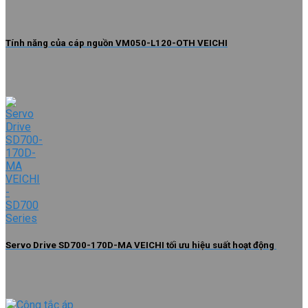
Tính năng của cáp nguồn VM050-L120-OTH VEICHI
Servo Drive SD700-170D-MA VEICHI tối ưu hiệu suất hoạt động