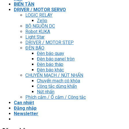
BIẾN TẦN
DRIVER / MOTOR SERVO
LOGIC RELAY
Zelio
BỘ NGUỒN DC
Robot KUKA
Light Star
DRIVER / MOTOR STEP
ĐÈN BÁO
Đèn báo quay
Đèn báo panel tròn
Đèn báo tháp
Đèn báo khác
CHUYỂN MẠCH / NÚT NHẤN
Chuyển mạch có khóa
Công tắc dừng khẩn
Nút nhấn
Phích cắm / Ổ cắm / Công tắc
Can nhiệt
Đăng nhập
Newsletter