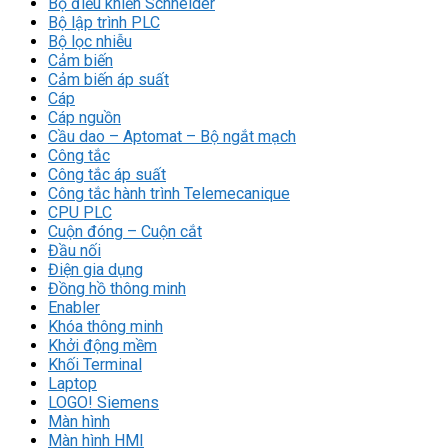
Bộ điều khiển Schneider
Bộ lập trình PLC
Bộ lọc nhiễu
Cảm biến
Cảm biến áp suất
Cáp
Cáp nguồn
Cầu dao – Aptomat – Bộ ngắt mạch
Công tắc
Công tắc áp suất
Công tắc hành trình Telemecanique
CPU PLC
Cuộn đóng – Cuộn cắt
Đầu nối
Điện gia dụng
Đồng hồ thông minh
Enabler
Khóa thông minh
Khởi động mềm
Khối Terminal
Laptop
LOGO! Siemens
Màn hình
Màn hình HMI