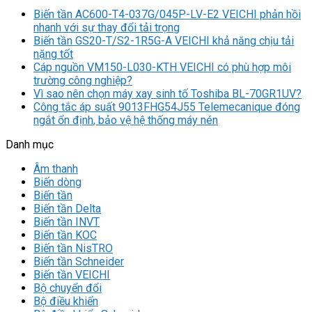
Biến tần AC600-T4-037G/045P-LV-E2 VEICHI phản hồi
nhanh với sự thay đổi tải trọng
Biến tần GS20-T/S2-1R5G-A VEICHI khả năng chịu tải
nặng tốt
Cáp nguồn VM150-L030-KTH VEICHI có phù hợp môi
trường công nghiệp?
Vì sao nên chọn máy xay sinh tố Toshiba BL-70GR1UV?
Công tắc áp suất 9013FHG54J55 Telemecanique đóng
ngắt ổn định, bảo vệ hệ thống máy nén
Danh mục
Âm thanh
Biến dòng
Biến tần
Biến tần Delta
Biến tần INVT
Biến tần KOC
Biến tần NisTRO
Biến tần Schneider
Biến tần VEICHI
Bộ chuyển đổi
Bộ điều khiển