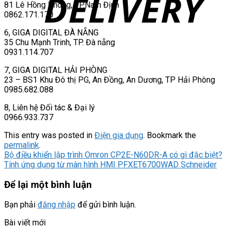
81 Lê Hồng Phong, TP.Nam Định
0862.171.170
6, GIGA DIGITAL ĐÀ NẴNG
35 Chu Mạnh Trinh, TP. Đà nẵng
0931.114.707
7, GIGA DIGITAL HẢI PHÒNG
23 – BS1 Khu Đô thị PG, An Đồng, An Dương, TP Hải Phòng
0985.682.088
8, Liên hệ Đối tác & Đại lý
0966.933.737
This entry was posted in
Điện gia dụng
. Bookmark the
permalink
.
Bộ điều khiển lập trình Omron CP2E-N60DR-A có gì đặc biệt?
Tính ứng dụng từ màn hình HMI PFXET6700WAD Schneider
Để lại một bình luận
Bạn phải
đăng nhập
để gửi bình luận.
Bài viết mới