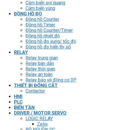
Cảm biến sợi quang
Cảm biến vùng
ĐỒNG HỒ ĐO
Đồng hồ Counter
Đồng hồ Timer
Đồng hồ Counter/Timer
Đồng hồ nhiệt độ
Đồng hồ đo xung/ tốc độ
Đồng hồ đo hiển thị số
RELAY
Relay trung gian
Relay bán dẫn
Relay thời gian
Relay an toàn
Relay bảo vệ động cơ 3P
THIẾT BỊ ĐÓNG CẮT
Contactor
HMI
PLC
BIẾN TẦN
DRIVER / MOTOR SERVO
LOGIC RELAY
Zelio
BỘ NGUỒN DC