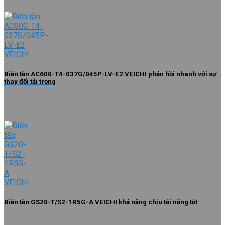
Biến tần AC600-T4-037G/045P-LV-E2 VEICHI phản hồi nhanh với sự
thay đổi tải trọng
Biến tần GS20-T/S2-1R5G-A VEICHI khả năng chịu tải nặng tốt