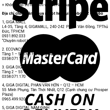
+ Không gặp trở ngại khi vệ sinh làm sạch
Địa chỉ chính hãng mua robot hút bụi Deebot X2 Combo
1, GIGA MALL
L4-35, Tầng 4, GIGAMALL, 240-242 Phạm Văn Đồng, TP.Thủ
Đức, TP.HCM
0931.892.033
“Chuyên robot hút bụi, nồi cơm & sản phẩm Tineco”
2. ECOVACS FLAGSHIP STORE
Tầng 1 – 55 Thái Hà, Đống Đa, Hà Nội
0358.071.170
3. GIGA DIGITAL THÁI HÀ – HN
Tầng 2 – 55 Thái Hà, Đống Đa, Hà Nội
0358.071.170
4, GIGA DIGITAL PHAN VĂN HỚN – Q12 – HCM
55 Minh Phụng, Tân Thới Nhất, Q12 (Cạnh chung cư Prosper
Plaza)
0965.499.920
5, GIGA DIGITAL NAM ĐỊNH