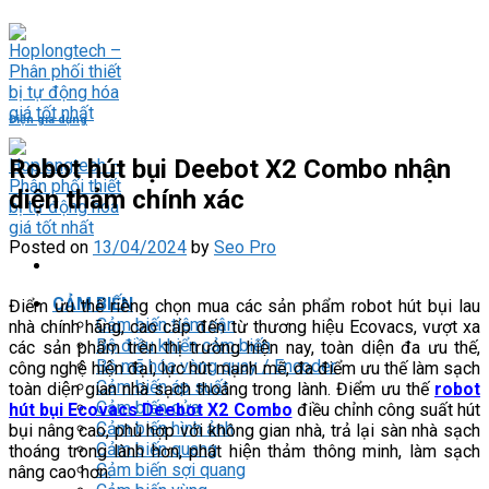
Skip
to
content
Điện gia dụng
Robot hút bụi Deebot X2 Combo nhận
diện thảm chính xác
Posted on
13/04/2024
by
Seo Pro
CẢM BIẾN
Điểm ưu thế riêng chọn mua các sản phẩm robot hút bụi lau
Cảm biến tiệm cận
nhà chính hãng, cao cấp đến từ thương hiệu Ecovacs, vượt xa
Bộ điều khiển cảm biến
các sản phẩm trên thị trường hiện nay, toàn diện đa ưu thế,
Bộ mã hóa vòng quay / Encoder
công nghệ hiện đại, lực hút mạnh mẽ, đa điểm ưu thế làm sạch
Cảm biến áp suất
toàn diện gian nhà sạch thoáng trong lành. Điểm ưu thế
robot
Cảm biến cửa
hút bụi Ecovacs Deebot X2 Combo
điều chỉnh công suất hút
Cảm biến hình ảnh
bụi nâng cao, phù hợp với không gian nhà, trả lại sàn nhà sạch
Cảm biến quang
thoáng trong lành hơn, phát hiện thảm thông minh, làm sạch
Cảm biến sợi quang
nâng cao hơn.