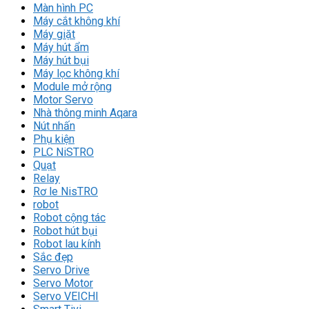
Màn hình PC
Máy cắt không khí
Máy giặt
Máy hút ẩm
Máy hút bụi
Máy lọc không khí
Module mở rộng
Motor Servo
Nhà thông minh Aqara
Nút nhấn
Phụ kiện
PLC NiSTRO
Quạt
Relay
Rơ le NisTRO
robot
Robot cộng tác
Robot hút bụi
Robot lau kính
Sắc đẹp
Servo Drive
Servo Motor
Servo VEICHI