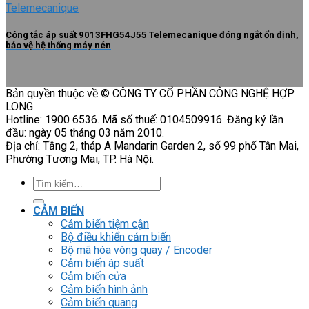
Công tắc áp suất 9013FHG54J55 Telemecanique đóng ngắt ổn định,
bảo vệ hệ thống máy nén
Bản quyền thuộc về © CÔNG TY CỔ PHẦN CÔNG NGHỆ HỢP
LONG.
Hotline: 1900 6536. Mã số thuế: 0104509916. Đăng ký lần
đầu: ngày 05 tháng 03 năm 2010.
Địa chỉ: Tầng 2, tháp A Mandarin Garden 2, số 99 phố Tân Mai,
Phường Tương Mai, TP. Hà Nội.
Tìm
kiếm:
CẢM BIẾN
Cảm biến tiệm cận
Bộ điều khiển cảm biến
Bộ mã hóa vòng quay / Encoder
Cảm biến áp suất
Cảm biến cửa
Cảm biến hình ảnh
Cảm biến quang