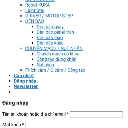
Robot KUKA
Light Star
DRIVER / MOTOR STEP
ĐÈN BÁO
Đèn báo quay
Đèn báo panel tròn
Đèn báo tháp
Đèn báo khác
CHUYỂN MẠCH / NÚT NHẤN
Chuyển mạch có khóa
Công tắc dừng khẩn
Nút nhấn
Phích cắm / Ổ cắm / Công tắc
Can nhiệt
Đăng nhập
Newsletter
Đăng nhập
Tên tài khoản hoặc địa chỉ email
*
Mật khẩu
*