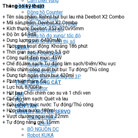
Cảm biến vùng
Thông số kỹ thuật
ĐỒNG HỒ ĐO
Đồng hồ Counter
+ Tên sản phẩm: Robot hút bụi lau nhà Deebot X2 Combo
Đồng hồ Timer
+ Mã sản phẩm: Deebot X2 Combo
Đồng hồ Counter/Timer
+ Kích thước Deebot: 353x320x95mm
Đồng hồ nhiệt độ
+ Độ ồn: 64.9dB
Đồng hồ đo xung/ tốc độ
+ Dung lượng pin: 6400mAh
Đồng hồ đo hiển thị số
+ Thời gian hoạt động: Khoảng 186 phút
RELAY
+ Thời gian sạc: Khoảng 5.5 giờ
Relay trung gian
+ Công suất định mức: 45W
Relay bán dẫn
+ Chế độ làm sạch: Tự động làm sạch/Điểm/Khu vực
Relay thời gian
+ Điều chỉnh công suất hút bụi: Tự động/Thủ công
Relay an toàn
+ Dung tích ngăn chứa bụi: 420ml
Relay bảo vệ động cơ 3P
+ Phát hiện thảm: Có
THIẾT BỊ ĐÓNG CẮT
+ Lực hút: 8700Pa
Contactor
+ Hút bụi: Chổi chính cao su và 1 chổi ven
HMI
+ Chế độ làm sạch: Quét và lau
PLC
+ Điều chỉnh mức nước: Tự động/Thủ công
BIẾN TẦN
+ Hộp chứa nước: 180ml
DRIVER / MOTOR SERVO
+ Vượt chướng ngại vật: 22mm
LOGIC RELAY
+ Tự động nâng giẻ: 15mm
Zelio
BỘ NGUỒN DC
Robot KUKA