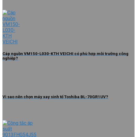
Cáp nguồn VM150-L030-KTH VEICHI có phù hợp môi trường công
nghiệp?
Vì sao nên chọn máy xay sinh tố Toshiba BL-70GR1UV?