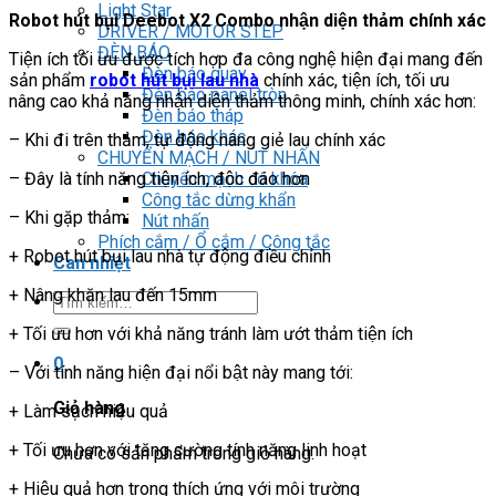
Light Star
Robot hút bụi Deebot X2 Combo nhận diện thảm chính xác
DRIVER / MOTOR STEP
ĐÈN BÁO
Tiện ích tối ưu được tích hợp đa công nghệ hiện đại mang đến
Đèn báo quay
sản phẩm
robot hút bụi lau nhà
chính xác, tiện ích, tối ưu
Đèn báo panel tròn
nâng cao khả năng nhận diện thảm thông minh, chính xác hơn:
Đèn báo tháp
Đèn báo khác
– Khi đi trên thảm, tự động nâng giẻ lau chính xác
CHUYỂN MẠCH / NÚT NHẤN
– Đây là tính năng tiện ích, độc đáo hơn
Chuyển mạch có khóa
Công tắc dừng khẩn
– Khi gặp thảm:
Nút nhấn
Phích cắm / Ổ cắm / Công tắc
+ Robot hút bụi lau nhà tự động điều chỉnh
Can nhiệt
+ Nâng khăn lau đến 15mm
Tìm
kiếm:
+ Tối ưu hơn với khả năng tránh làm ướt thảm tiện ích
0
– Với tính năng hiện đại nổi bật này mang tới:
Giỏ hàng
+ Làm sạch hiệu quả
+ Tối ưu hơn với tăng cường tính năng linh hoạt
Chưa có sản phẩm trong giỏ hàng.
+ Hiệu quả hơn trong thích ứng với môi trường