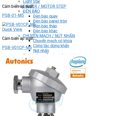
Light Star
DRIVER / MOTOR STEP
Cảm biến áp suất
ĐÈN BÁO
PSB-01-M5
Đèn báo quay
Đèn báo panel tròn
Đèn báo tháp
Quick View
Đèn báo khác
CHUYỂN MẠCH / NÚT NHẤN
Cảm biến áp suất
Chuyển mạch có khóa
Công tắc dừng khẩn
PSB-V01CP-M5
Nút nhấn
Phích cắm / Ổ cắm / Công tắc
Can nhiệt
Tìm
kiếm:
0
Giỏ hàng
Chưa có sản phẩm trong giỏ hàng.