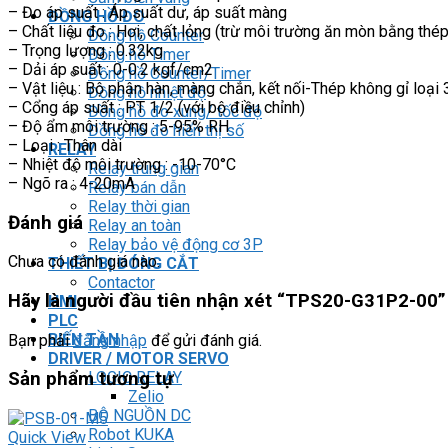
– Đo áp suất : Áp suất dư, áp suất màng
ĐỒNG HỒ ĐO
– Chất liệu đo : Hơi, chất lỏng (trừ môi trường ăn mòn bằng thé
Đồng hồ Counter
– Trọng lượng : 0.32kg
Đồng hồ Timer
– Dải áp suất : 0-0.2 kgf/cm2
Đồng hồ Counter/Timer
– Vật liệu : Bộ phận hàn, màng chắn, kết nối-Thép không gỉ loại 
Đồng hồ nhiệt độ
– Cổng áp suất : PT 1/2 (với bộ điều chỉnh)
Đồng hồ đo xung/ tốc độ
– Độ ẩm môi trường : 5-95% RH
Đồng hồ đo hiển thị số
– Loại : Thân dài
RELAY
– Nhiệt độ môi trường : -10-70°C
Relay trung gian
– Ngõ ra : 4-20mA
Relay bán dẫn
Relay thời gian
Đánh giá
Relay an toàn
Relay bảo vệ động cơ 3P
Chưa có đánh giá nào.
THIẾT BỊ ĐÓNG CẮT
Contactor
Hãy là người đầu tiên nhận xét “TPS20-G31P2-00”
HMI
PLC
BIẾN TẦN
Bạn phải
đăng nhập
để gửi đánh giá.
DRIVER / MOTOR SERVO
LOGIC RELAY
Sản phẩm tương tự
Zelio
BỘ NGUỒN DC
Robot KUKA
Quick View