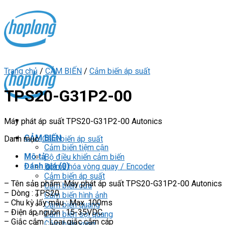
Skip
to
content
Trang chủ
/
CẢM BIẾN
/
Cảm biến áp suất
TPS20-G31P2-00
Máy phát áp suất TPS20-G31P2-00 Autonics
CẢM BIẾN
Danh mục:
Cảm biến áp suất
Cảm biến tiệm cận
Mô tả
Bộ điều khiển cảm biến
Đánh giá (0)
Bộ mã hóa vòng quay / Encoder
Cảm biến áp suất
– Tên sản phẩm: Máy phát áp suất TPS20-G31P2-00 Autonics
Cảm biến cửa
– Dòng : TPS20
Cảm biến hình ảnh
– Chu kỳ lấy mẫu : Max. 100ms
Cảm biến quang
– Điện áp nguồn : 15-35VDC
Cảm biến sợi quang
– Giắc cắm : Loại giắc cắm cáp
Cảm biến vùng