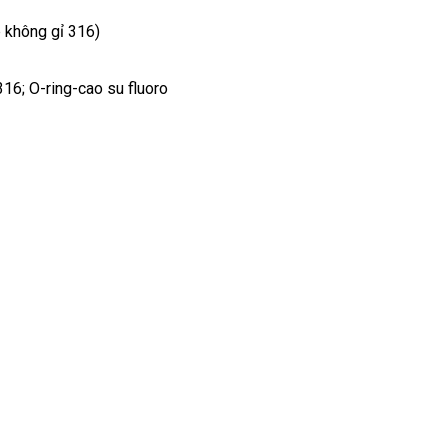
p không gỉ 316)
316; O-ring-cao su fluoro