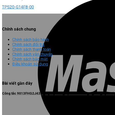
TPS20-G14F8-00
Chính sách chung
Chính sách bảo hành
Chính sách đổi trả
Chính sách thanh toán
Chính sách vận chuyển
Chính sách bảo mật
Điều khoản sử dụng
Bài viết gần đây
Công tắc 9013FHG2J43X giúp hệ thống vận hành đúng ngưỡng áp suất