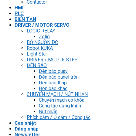
Contactor
HMI
PLC
BIẾN TẦN
DRIVER / MOTOR SERVO
LOGIC RELAY
Zelio
BỘ NGUỒN DC
Robot KUKA
Light Star
DRIVER / MOTOR STEP
ĐÈN BÁO
Đèn báo quay
Đèn báo panel tròn
Đèn báo tháp
Đèn báo khác
CHUYỂN MẠCH / NÚT NHẤN
Chuyển mạch có khóa
Công tắc dừng khẩn
Nút nhấn
Phích cắm / Ổ cắm / Công tắc
Can nhiệt
Đăng nhập
Newsletter