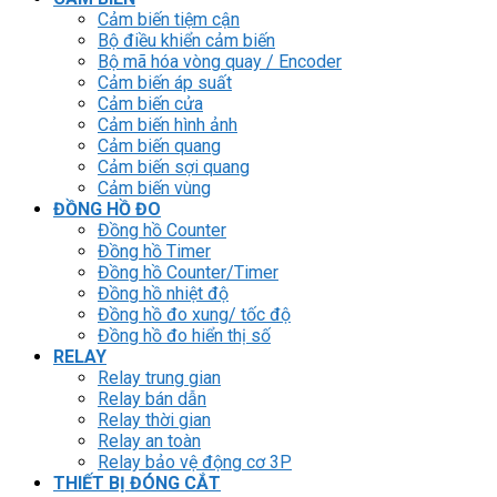
Cảm biến tiệm cận
Bộ điều khiển cảm biến
Bộ mã hóa vòng quay / Encoder
Cảm biến áp suất
Cảm biến cửa
Cảm biến hình ảnh
Cảm biến quang
Cảm biến sợi quang
Cảm biến vùng
ĐỒNG HỒ ĐO
Đồng hồ Counter
Đồng hồ Timer
Đồng hồ Counter/Timer
Đồng hồ nhiệt độ
Đồng hồ đo xung/ tốc độ
Đồng hồ đo hiển thị số
RELAY
Relay trung gian
Relay bán dẫn
Relay thời gian
Relay an toàn
Relay bảo vệ động cơ 3P
THIẾT BỊ ĐÓNG CẮT