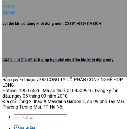
Lợi thế khi sử dụng khởi động mềm CX301-015-3 VEICHI
CX301-187-3 VEICHI giúp hạn chế sốc điện khi khởi động máy
Bản quyền thuộc về © CÔNG TY CỔ PHẦN CÔNG NGHỆ HỢP
LONG.
Hotline: 1900 6536. Mã số thuế: 0104509916. Đăng ký lần
đầu: ngày 05 tháng 03 năm 2010.
Địa chỉ: Tầng 2, tháp A Mandarin Garden 2, số 99 phố Tân Mai,
Phường Tương Mai, TP. Hà Nội.
Tìm
kiếm:
CẢM BIẾN