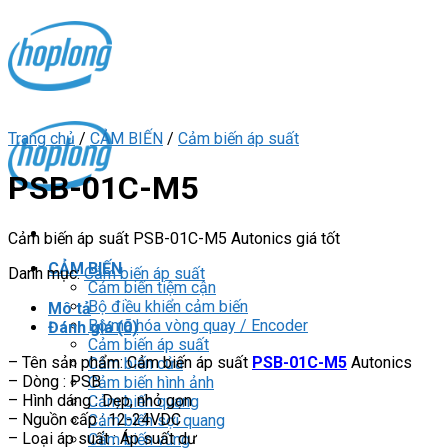
Skip
to
content
Trang chủ
/
CẢM BIẾN
/
Cảm biến áp suất
PSB-01C-M5
Cảm biến áp suất PSB-01C-M5 Autonics giá tốt
CẢM BIẾN
Danh mục:
Cảm biến áp suất
Cảm biến tiệm cận
Bộ điều khiển cảm biến
Mô tả
Bộ mã hóa vòng quay / Encoder
Đánh giá (0)
Cảm biến áp suất
– Tên sản phẩm: Cảm biến áp suất
PSB-01C-M5
Autonics
Cảm biến cửa
– Dòng : PSB
Cảm biến hình ảnh
– Hình dáng : Dẹp, nhỏ gọn
Cảm biến quang
– Nguồn cấp : 12-24VDC
Cảm biến sợi quang
– Loại áp suất : Áp suất dư
Cảm biến vùng