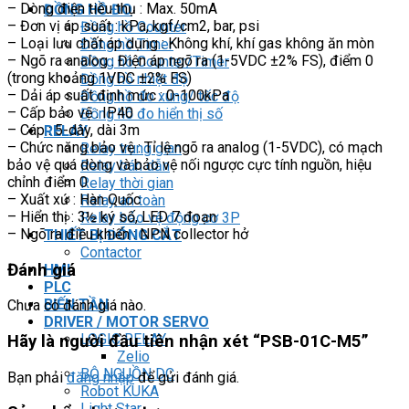
– Dòng điện tiêu thụ : Max. 50mA
ĐỒNG HỒ ĐO
– Đơn vị áp suất : kPa, kgf/cm2, bar, psi
Đồng hồ Counter
– Loại lưu chất áp dụng : Không khí, khí gas không ăn mòn
Đồng hồ Timer
– Ngõ ra analog : Điện áp ngõ ra (1-5VDC ±2% FS), điểm 0
Đồng hồ Counter/Timer
(trong khoảng 1VDC ±2% FS)
Đồng hồ nhiệt độ
– Dải áp suất định mức : 0-100kPa
Đồng hồ đo xung/ tốc độ
– Cấp bảo vệ : IP40
Đồng hồ đo hiển thị số
– Cáp : 5-dây, dài 3m
RELAY
– Chức năng bảo vệ : Tỉ lệ ngõ ra analog (1-5VDC), có mạch
Relay trung gian
bảo vệ quá dòng và bảo vệ nối ngược cực tính nguồn, hiệu
Relay bán dẫn
chỉnh điểm 0
Relay thời gian
– Xuất xứ : Hàn Quốc
Relay an toàn
– Hiển thị : 3½ ký số, LED 7 đoạn
Relay bảo vệ động cơ 3P
– Ngõ ra điều khiển : NPN collector hở
THIẾT BỊ ĐÓNG CẮT
Contactor
Đánh giá
HMI
PLC
BIẾN TẦN
Chưa có đánh giá nào.
DRIVER / MOTOR SERVO
LOGIC RELAY
Hãy là người đầu tiên nhận xét “PSB-01C-M5”
Zelio
BỘ NGUỒN DC
Bạn phải
đăng nhập
để gửi đánh giá.
Robot KUKA
Light Star