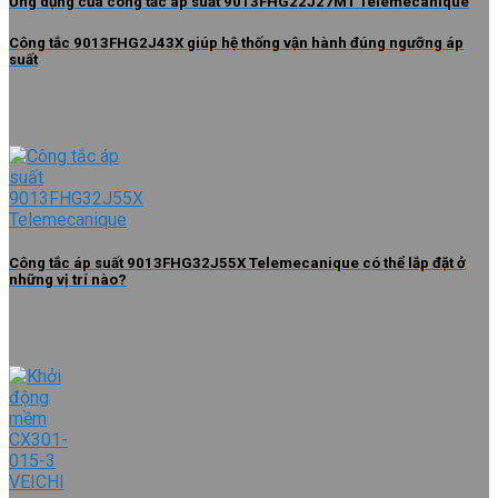
Ứng dụng của công tắc áp suất 9013FHG22J27M1 Telemecanique
Công tắc 9013FHG2J43X giúp hệ thống vận hành đúng ngưỡng áp
suất
Công tắc áp suất 9013FHG32J55X Telemecanique có thể lắp đặt ở
những vị trí nào?