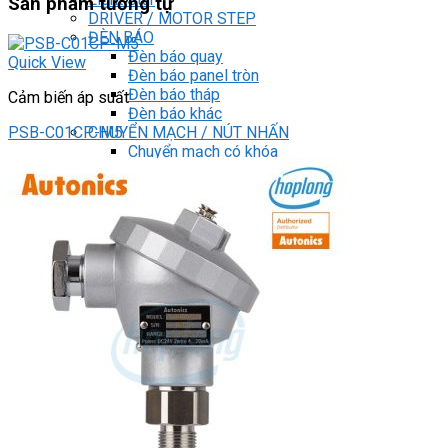
Sản phẩm tương tự
DRIVER / MOTOR STEP
ĐÈN BÁO
Đèn báo quay
Quick View
Đèn báo panel tròn
Đèn báo tháp
Cảm biến áp suất
Đèn báo khác
CHUYỂN MẠCH / NÚT NHẤN
PSB-C01CP-M5
Chuyển mạch có khóa
Công tắc dừng khẩn
Nút nhấn
Phích cắm / Ổ cắm / Công tắc
Can nhiệt
Tìm
kiếm:
0
Giỏ hàng
Chưa có sản phẩm trong giỏ hàng.