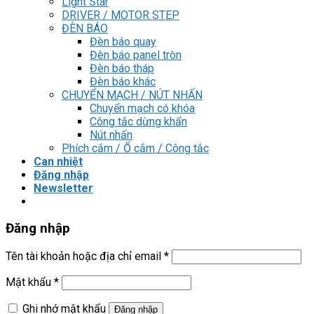
Light Star
DRIVER / MOTOR STEP
ĐÈN BÁO
Đèn báo quay
Đèn báo panel tròn
Đèn báo tháp
Đèn báo khác
CHUYỂN MẠCH / NÚT NHẤN
Chuyển mạch có khóa
Công tắc dừng khẩn
Nút nhấn
Phích cắm / Ổ cắm / Công tắc
Can nhiệt
Đăng nhập
Newsletter
Đăng nhập
Tên tài khoản hoặc địa chỉ email
*
Mật khẩu
*
Ghi nhớ mật khẩu
Đăng nhập