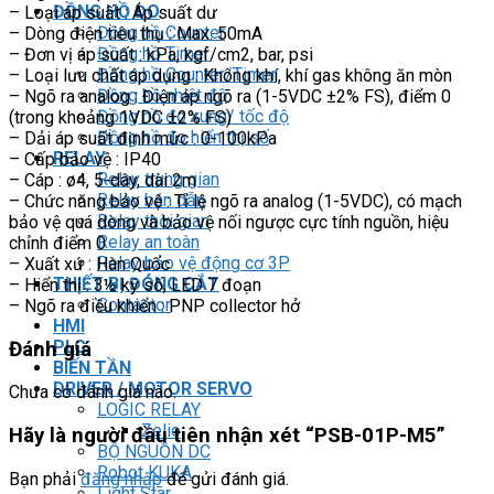
ĐỒNG HỒ ĐO
– Loại áp suất : Áp suất dư
Đồng hồ Counter
– Dòng điện tiêu thụ : Max. 50mA
Đồng hồ Timer
– Đơn vị áp suất : kPa, kgf/cm2, bar, psi
Đồng hồ Counter/Timer
– Loại lưu chất áp dụng : Không khí, khí gas không ăn mòn
Đồng hồ nhiệt độ
– Ngõ ra analog : Điện áp ngõ ra (1-5VDC ±2% FS), điểm 0
Đồng hồ đo xung/ tốc độ
(trong khoảng 1VDC ±2% FS)
Đồng hồ đo hiển thị số
– Dải áp suất định mức : 0-100kPa
RELAY
– Cấp bảo vệ : IP40
Relay trung gian
– Cáp : ø4, 5-dây, dài 2m
Relay bán dẫn
– Chức năng bảo vệ : Tỉ lệ ngõ ra analog (1-5VDC), có mạch
Relay thời gian
bảo vệ quá dòng và bảo vệ nối ngược cực tính nguồn, hiệu
Relay an toàn
chỉnh điểm 0
Relay bảo vệ động cơ 3P
– Xuất xứ : Hàn Quốc
THIẾT BỊ ĐÓNG CẮT
– Hiển thị : 3½ ký số, LED 7 đoạn
Contactor
– Ngõ ra điều khiển : PNP collector hở
HMI
PLC
Đánh giá
BIẾN TẦN
DRIVER / MOTOR SERVO
Chưa có đánh giá nào.
LOGIC RELAY
Zelio
Hãy là người đầu tiên nhận xét “PSB-01P-M5”
BỘ NGUỒN DC
Robot KUKA
Bạn phải
đăng nhập
để gửi đánh giá.
Light Star