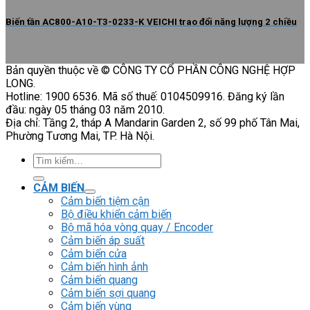
Biến tần AC800-A10-T3-0233-K VEICHI trao đổi năng lượng 2 chiều
Bản quyền thuộc về © CÔNG TY CỔ PHẦN CÔNG NGHỆ HỢP
LONG.
Hotline: 1900 6536. Mã số thuế: 0104509916. Đăng ký lần
đầu: ngày 05 tháng 03 năm 2010.
Địa chỉ: Tầng 2, tháp A Mandarin Garden 2, số 99 phố Tân Mai,
Phường Tương Mai, TP. Hà Nội.
Tìm
kiếm:
CẢM BIẾN
Cảm biến tiệm cận
Bộ điều khiển cảm biến
Bộ mã hóa vòng quay / Encoder
Cảm biến áp suất
Cảm biến cửa
Cảm biến hình ảnh
Cảm biến quang
Cảm biến sợi quang
Cảm biến vùng