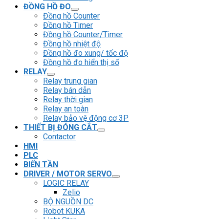
ĐỒNG HỒ ĐO
Đồng hồ Counter
Đồng hồ Timer
Đồng hồ Counter/Timer
Đồng hồ nhiệt độ
Đồng hồ đo xung/ tốc độ
Đồng hồ đo hiển thị số
RELAY
Relay trung gian
Relay bán dẫn
Relay thời gian
Relay an toàn
Relay bảo vệ động cơ 3P
THIẾT BỊ ĐÓNG CẮT
Contactor
HMI
PLC
BIẾN TẦN
DRIVER / MOTOR SERVO
LOGIC RELAY
Zelio
BỘ NGUỒN DC
Robot KUKA