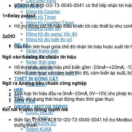
Cảm biến vùng
VEICHI AC810-I20-T3-0045-0041 có thể tiếp nhận tín hiệu 
ĐỒNG HỒ ĐO
Đồng hồ Counter
1×Relay output
Đồng hồ Timer
Đồng hồ Counter/Timer
Hỗ trợ đóng cắt tín hiệu điều khiển tới các thiết bị như c
Đồng hồ nhiệt độ
Đồng hồ đo xung/ tốc độ
2xDIO
Đồng hồ đo hiển thị số
RELAY
Cấu hình linh hoạt giữa chế độ nhận tín hiệu hoặc xuất tín
Relay trung gian
Relay bán dẫn
Ngõ vào Analog đa chuẩn tín hiệu
Relay thời gian
Hỗ trợ nhiều dải tín hiệu phổ biến gồm -20mA~+20mA,
Relay an toàn
Kết nối linh hoạt với cảm biến tốc độ, cảm biến áp suất, b
Relay bảo vệ động cơ 3P
THIẾT BỊ ĐÓNG CẮT
Ngõ ra Analog tiêu chuẩn công nghiệp
Contactor
HMI
Tích hợp tín hiệu đầu ra 0mA~20mA, 0V~10V, cho phép truy
PLC
Theo dõi trạng thái hoạt động theo thời gian thực.
BIẾN TẦN
DRIVER / MOTOR SERVO
Kết nối truyền thông mạnh mẽ
LOGIC RELAY
Zelio
Biến tần VEICHI AC810-I20-T3-0045-0041 hỗ trợ Modbus-
BỘ NGUỒN DC
thông minh.
Robot KUKA