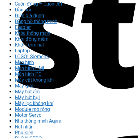
Cuộn đóng – Cuộn cắt
Đầu nối
Điện gia dụng
Đồng hồ thông minh
Enabler
Khóa thông minh
Khởi động mềm
Khối Terminal
Laptop
LOGO! Siemens
Màn hình
Màn hình HMI
Màn hình PC
Máy cắt không khí
Máy giặt
Máy hút ẩm
Máy hút bụi
Máy lọc không khí
Module mở rộng
Motor Servo
Nhà thông minh Aqara
Nút nhấn
Phụ kiện