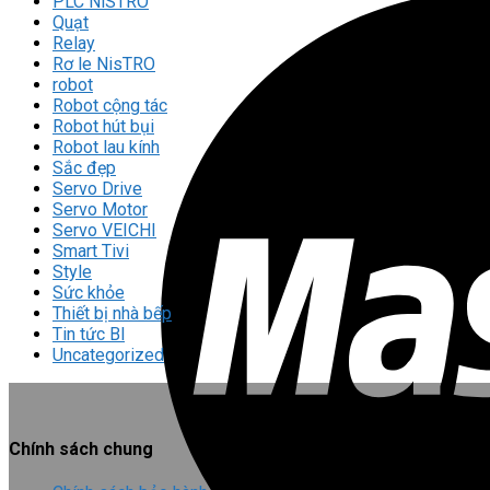
PLC NiSTRO
Quạt
Relay
Rơ le NisTRO
robot
Robot cộng tác
Robot hút bụi
Robot lau kính
Sắc đẹp
Servo Drive
Servo Motor
Servo VEICHI
Smart Tivi
Style
Sức khỏe
Thiết bị nhà bếp
Tin tức Bl
Uncategorized
Chính sách chung