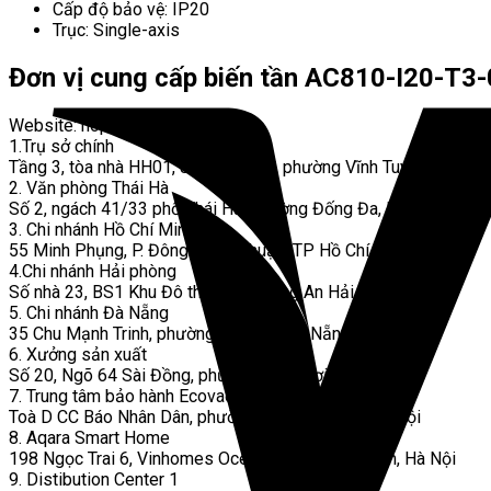
Cấp độ bảo vệ: IP20
Trục: Single-axis
Đơn vị cung cấp biến tần AC810-I20-T3-
Website: hoplongtech.com
1.Trụ sở chính
Tầng 3, tòa nhà HH01, 87 Lĩnh Nam, phường Vĩnh Tuy, Hà Nội
2. Văn phòng Thái Hà
Số 2, ngách 41/33 phố Thái Hà, phường Đống Đa, Hà Nội
3. Chi nhánh Hồ Chí Minh
55 Minh Phụng, P. Đông Hưng Thuận, TP Hồ Chí Minh.
4.Chi nhánh Hải phòng
Số nhà 23, BS1 Khu Đô thị PG, phường An Hải, Hải Phòng
5. Chi nhánh Đà Nẵng
35 Chu Mạnh Trinh, phường Cẩm Lệ, Đà Nẵng
6. Xưởng sản xuất
Số 20, Ngõ 64 Sài Đồng, phường Phúc Lợi, Hà Nội
7. Trung tâm bảo hành Ecovacs
Toà D CC Báo Nhân Dân, phường Xuân Phương, Hà Nội
8. Aqara Smart Home
198 Ngọc Trai 6, Vinhomes Ocean Park, xã Gia Lâm, Hà Nội
9. Distibution Center 1