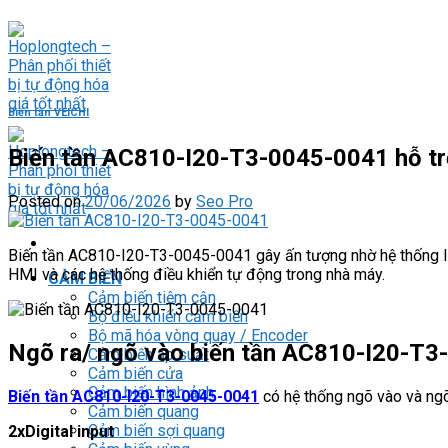
Skip
to
content
Biến tần VEICHI
Biến tần AC810-I20-T3-0045-0041 hỗ tr
Posted on
20/06/2026
by
Seo Pro
Biến tần AC810-I20-T3-0045-0041 gây ấn tượng nhờ hệ thống I/O 
HMI và các hệ thống điều khiển tự động trong nhà máy.
CẢM BIẾN
Cảm biến tiệm cận
Bộ điều khiển cảm biến
Bộ mã hóa vòng quay / Encoder
Ngõ ra/ ngõ vào biến tần AC810-I20-T3
Cảm biến áp suất
Cảm biến cửa
Cảm biến hình ảnh
Biến tần AC810-I20-T3-0045-0041
có hệ thống ngõ vào và ngõ 
Cảm biến quang
Cảm biến sợi quang
2xDigital input