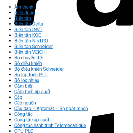
Âm thanh
Biến dòng
Biến tần
Biến tần Delta
Biến tần INVT
Biến tần KOC
Biến tần NisTRO
Biến tần Schneider
Biến tần VEICHI
Bộ chuyển đổi
Bộ điều khiển
Bộ điều khiển Schneider
Bộ lập trình PLC
Bộ lọc nhiễu
Cảm biến
Cảm biến áp suất
Cáp
Cáp nguồn
Cầu dao – Aptomat – Bộ ngắt mạch
Công tắc
Công tắc áp suất
Công tắc hành trình Telemecanique
CPU PLC