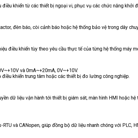
điều khiển từ các thiết bị ngoại vi, phục vụ các chức năng khởi
ontactor, đèn báo, còi cảnh báo hoặc hệ thống bảo vệ trong dây chu
 hiệu điều khiển tùy theo yêu cầu thực tế của từng hệ thống máy m
 -10V~+10V và 0mA~+20mA, 0V~+10V.
ộ điều khiển trung tâm hoặc các thiết bị đo lường công nghiệp.
ền dữ liệu vận hành tới thiết bị giám sát, màn hình HMI hoặc hệ 
RTU và CANopen, giúp đồng bộ dữ liệu nhanh chóng với PLC, HM