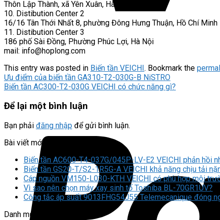
Thôn Lập Thành, xã Yên Xuân, Hà Nội
10. Distibution Center 2
16/16 Tân Thới Nhất 8, phường Đông Hưng Thuận, Hồ Chí Minh
11. Distibution Center 3
186 phố Sài Đồng, Phường Phúc Lợi, Hà Nội
mail:
info@hoplong.com
This entry was posted in
Biến tần VEICHI
. Bookmark the
permal
Ưu điểm của biến tần GA310-T2-030G-B NiSTRO
Biến tần AC300-T2-030G VEICHI có chức năng gì?
Để lại một bình luận
Bạn phải
đăng nhập
để gửi bình luận.
Bài viết mới
Biến tần AC600-T4-037G/045P-LV-E2 VEICHI phản hồi nhan
Biến tần GS20-T/S2-1R5G-A VEICHI khả năng chịu tải nặn
Cáp nguồn VM150-L030-KTH VEICHI có phù hợp môi trườ
Vì sao nên chọn máy xay sinh tố Toshiba BL-70GR1UV?
Công tắc áp suất 9013FHG54J55 Telemecanique đóng ngắ
Danh mục