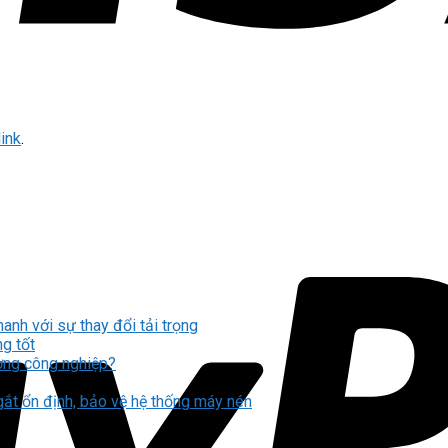
ink
.
h với sự thay đổi tải trọng
g tốt
ng công nghiệp?
t ổn định, bảo vệ hệ thống máy nén