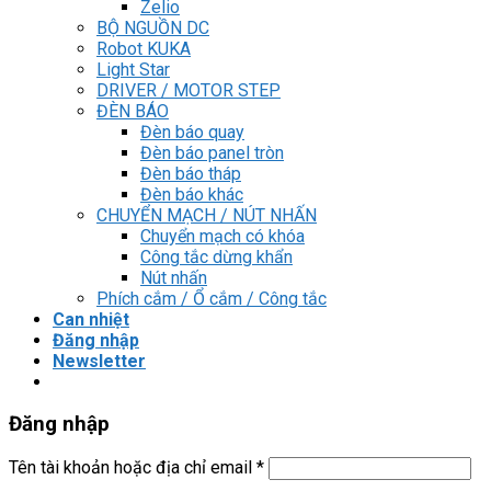
Zelio
BỘ NGUỒN DC
Robot KUKA
Light Star
DRIVER / MOTOR STEP
ĐÈN BÁO
Đèn báo quay
Đèn báo panel tròn
Đèn báo tháp
Đèn báo khác
CHUYỂN MẠCH / NÚT NHẤN
Chuyển mạch có khóa
Công tắc dừng khẩn
Nút nhấn
Phích cắm / Ổ cắm / Công tắc
Can nhiệt
Đăng nhập
Newsletter
Đăng nhập
Tên tài khoản hoặc địa chỉ email
*