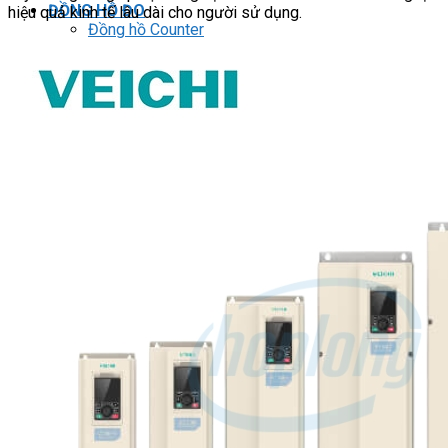
ĐỒNG HỒ ĐO
hiệu quả kinh tế lâu dài cho người sử dụng.
Đồng hồ Counter
Đồng hồ Timer
Đồng hồ Counter/Timer
Đồng hồ nhiệt độ
Đồng hồ đo xung/ tốc độ
Đồng hồ đo hiển thị số
RELAY
Relay trung gian
Relay bán dẫn
Relay thời gian
Relay an toàn
Relay bảo vệ động cơ 3P
THIẾT BỊ ĐÓNG CẮT
Contactor
HMI
PLC
BIẾN TẦN
DRIVER / MOTOR SERVO
LOGIC RELAY
Zelio
BỘ NGUỒN DC
Robot KUKA
Light Star