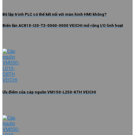
Bộ lập trình PLC có thể kết nối với màn hình HMI không?
Biến tần AC810-I20-T3-0060-0000 VEICHI mở rộng I/O linh hoạt
Ưu điểm của cáp nguồn VM150-L250-KTH VEICHI