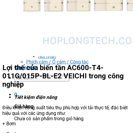
DRIVER / MOTOR STEP
ĐÈN BÁO
Đèn báo quay
Đèn báo panel tròn
Đèn báo tháp
Đèn báo khác
CHUYỂN MẠCH / NÚT NHẤN
Chuyển mạch có khóa
Công tắc dừng khẩn
Nút nhấn
Phích cắm / Ổ cắm / Công tắc
Lợi thế của biến tần AC600-T4-
Can nhiệt
011G/015P-BL-E2 VEICHI trong công
Tìm
nghiệp
kiếm:
0
Tiết kiệm điện năng
Giỏ hàng
Điều khiển công suất tiêu thụ phù hợp với tải thực tế, đặc biệt
hiệu quả với các ứng dụng như:
Chưa có sản phẩm trong giỏ hàng.
+ Bơm