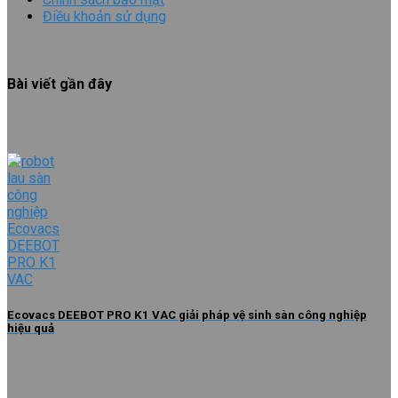
Điều khoản sử dụng
Bài viết gần đây
Ecovacs DEEBOT PRO K1 VAC giải pháp vệ sinh sàn công nghiệp
hiệu quả