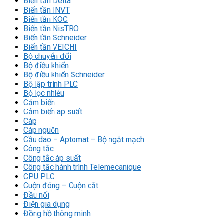
Biến tần Delta
Biến tần INVT
Biến tần KOC
Biến tần NisTRO
Biến tần Schneider
Biến tần VEICHI
Bộ chuyển đổi
Bộ điều khiển
Bộ điều khiển Schneider
Bộ lập trình PLC
Bộ lọc nhiễu
Cảm biến
Cảm biến áp suất
Cáp
Cáp nguồn
Cầu dao – Aptomat – Bộ ngắt mạch
Công tắc
Công tắc áp suất
Công tắc hành trình Telemecanique
CPU PLC
Cuộn đóng – Cuộn cắt
Đầu nối
Điện gia dụng
Đồng hồ thông minh