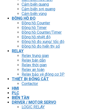
Cảm biến quang
Cảm biến sợi quang
Cảm biến vùng
ĐỒNG HỒ ĐO
Đồng hồ Counter
Đồng hồ Timer
Đồng hồ Counter/Timer
Đồng hồ nhiệt độ
Đồng hồ đo xung/ tốc độ
Đồng hồ đo hiển thị số
RELAY
Relay trung gian
Relay bán dẫn
Relay thời gian
Relay an toàn
Relay bảo vệ động cơ 3P
THIẾT BỊ ĐÓNG CẮT
Contactor
HMI
PLC
BIẾN TẦN
DRIVER / MOTOR SERVO
LOGIC RELAY