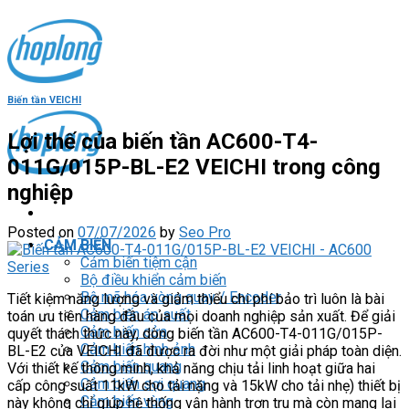
Skip
to
content
Biến tần VEICHI
Lợi thế của biến tần AC600-T4-
011G/015P-BL-E2 VEICHI trong công
nghiệp
Posted on
07/07/2026
by
Seo Pro
CẢM BIẾN
Cảm biến tiệm cận
Bộ điều khiển cảm biến
Bộ mã hóa vòng quay / Encoder
Tiết kiệm năng lượng và giảm thiểu chi phí bảo trì luôn là bài
Cảm biến áp suất
toán ưu tiên hàng đầu của mọi doanh nghiệp sản xuất. Để giải
Cảm biến cửa
quyết thách thức này, dòng biến tần AC600-T4-011G/015P-
Cảm biến hình ảnh
BL-E2 của VEICHI đã được ra đời như một giải pháp toàn diện.
Cảm biến quang
Với thiết kế thông minh, khả năng chịu tải linh hoạt giữa hai
Cảm biến sợi quang
cấp công suất 11kW cho tải nặng và 15kW cho tải nhẹ) thiết bị
Cảm biến vùng
này không chỉ giúp hệ thống vận hành trơn tru mà còn mang lại