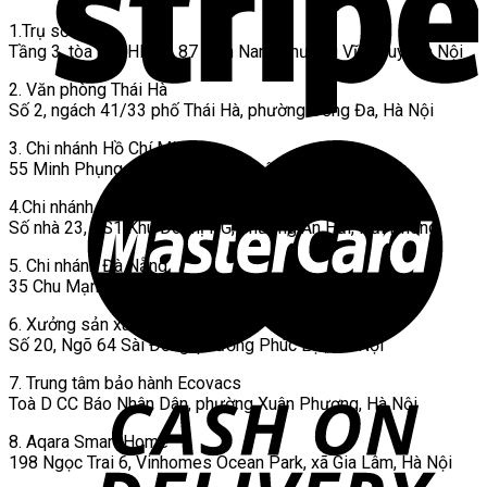
1.Trụ sở chính
Tầng 3, tòa nhà HH01, 87 Lĩnh Nam, phường Vĩnh Tuy, Hà Nội
2. Văn phòng Thái Hà
Số 2, ngách 41/33 phố Thái Hà, phường Đống Đa, Hà Nội
3. Chi nhánh Hồ Chí Minh
55 Minh Phụng, P. Đông Hưng Thuận, TP Hồ Chí Minh.
4.Chi nhánh Hải phòng
Số nhà 23, BS1 Khu Đô thị PG, phường An Hải, Hải Phòng
5. Chi nhánh Đà Nẵng
35 Chu Mạnh Trinh, phường Cẩm Lệ, Đà Nẵng
6. Xưởng sản xuất
Số 20, Ngõ 64 Sài Đồng, phường Phúc Lợi, Hà Nội
7. Trung tâm bảo hành Ecovacs
Toà D CC Báo Nhân Dân, phường Xuân Phương, Hà Nội
8. Aqara Smart Home
198 Ngọc Trai 6, Vinhomes Ocean Park, xã Gia Lâm, Hà Nội