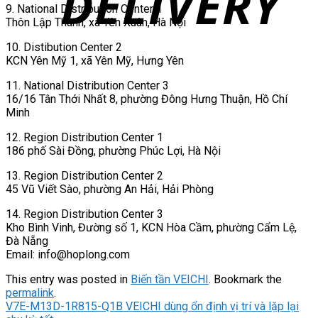
9. National Distribution Center 1
Thôn Lập Thành, xã Yên Xuân, Hà Nội
10. Distibution Center 2
KCN Yên Mỹ 1, xã Yên Mỹ, Hưng Yên
11. National Distribution Center 3
16/16 Tân Thới Nhất 8, phường Đông Hưng Thuận, Hồ Chí
Minh
12. Region Distribution Center 1
186 phố Sài Đồng, phường Phúc Lợi, Hà Nội
13. Region Distribution Center 2
45 Vũ Viết Sào, phường An Hải, Hải Phòng
14. Region Distribution Center 3
Kho Bình Vinh, Đường số 1, KCN Hòa Cầm, phường Cẩm Lệ,
Đà Nẵng
Email:
info@hoplong.com
This entry was posted in
Biến tần VEICHI
. Bookmark the
permalink
.
V7E-M13D-1R815-Q1B VEICHI dùng ổn định vị trí và lặp lại