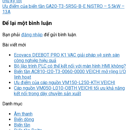
chu kỳ tốt
Ưu điểm của biến tần GA20-T3-5R5G-B-E NiSTRO – 5.5kW –
13A
Để lại một bình luận
Bạn phải
đăng nhập
để gửi bình luận.
Bài viết mới
Ecovacs DEEBOT PRO K1 VAC giải pháp vệ sinh sàn
công nghiệp hiệu quả
Bộ lập trình PLC có thể kết nối với màn hình HMI không?
Biến tần AC810-I20-T3-0060-0000 VEICHI mở rộng I/O
linh hoạt
Ưu điểm của cáp nguồn VM150-L250-KTH VEICHI
Cáp nguồn VM050-L010-OBTH VEICHI tối ưu khả năng
kết nối trong dây chuyền sản xuất
Danh mục
Âm thanh
Biến dòng
Biến tần