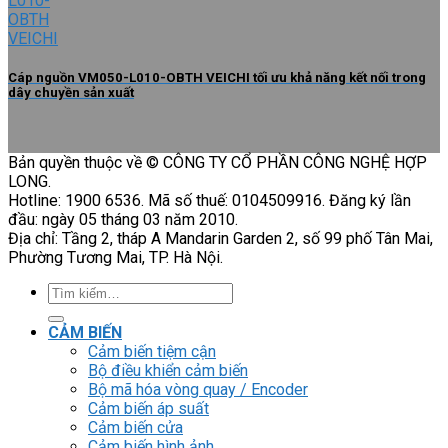
Cáp nguồn VM050-L010-OBTH VEICHI tối ưu khả năng kết nối trong
dây chuyền sản xuất
Bản quyền thuộc về © CÔNG TY CỔ PHẦN CÔNG NGHỆ HỢP
LONG.
Hotline: 1900 6536. Mã số thuế: 0104509916. Đăng ký lần
đầu: ngày 05 tháng 03 năm 2010.
Địa chỉ: Tầng 2, tháp A Mandarin Garden 2, số 99 phố Tân Mai,
Phường Tương Mai, TP. Hà Nội.
Tìm
kiếm:
CẢM BIẾN
Cảm biến tiệm cận
Bộ điều khiển cảm biến
Bộ mã hóa vòng quay / Encoder
Cảm biến áp suất
Cảm biến cửa
Cảm biến hình ảnh