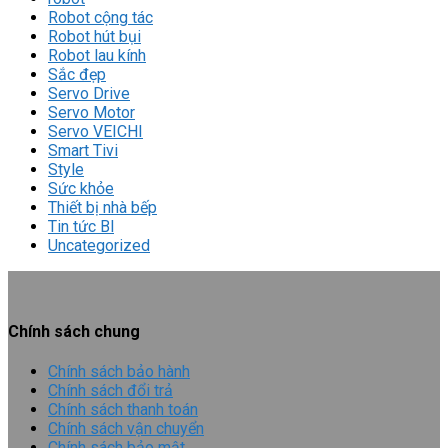
Robot cộng tác
Robot hút bụi
Robot lau kính
Sắc đẹp
Servo Drive
Servo Motor
Servo VEICHI
Smart Tivi
Style
Sức khỏe
Thiết bị nhà bếp
Tin tức Bl
Uncategorized
Chính sách chung
Chính sách bảo hành
Chính sách đổi trả
Chính sách thanh toán
Chính sách vận chuyển
Chính sách bảo mật