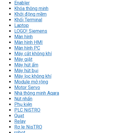
Enabler
Khóa thông minh
Khởi động mềm
Khối Terminal
Laptop
LOGO! Siemens
Màn hình
Màn hình HMI
Màn hình PC
Máy cắt không khí
Máy giặt
Máy hút ẩm
Máy hút bụi
Máy lọc không khí
Module mở rộng
Motor Servo
Nhà thông minh Aqara
Nút nhấn
Phụ kiện
PLC NiSTRO
Quạt
Relay
Rơ le NisTRO
robot