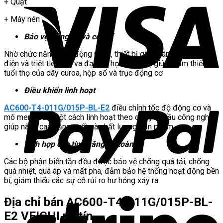
+ Quạt
+ Máy nén
Bảo vệ động cơ và cơ khí
Nhờ chức năng khởi động mềm, thiết bị giúp tránh sụt áp lưới
điện và triệt tiêu lực va đạp cơ học. Thiết bị giúp giảm thiểu
tuổi thọ của dây curoa, hộp số và trục động cơ
Điều khiển linh hoạt
AC600-T4-011G/015P-BL-E2
điều chỉnh tốc độ động cơ và
mô men xoắn một cách linh hoạt theo các yêu cầu công nghệ,
giúp nâng cao năng suất và chất lượng sản phẩm.
Tích hợp các tính năng an toàn
Các bộ phận biến tần đều được bảo vệ chống quá tải, chống
quá nhiệt, quá áp và mất pha, đảm bảo hệ thống hoạt động bền
bỉ, giảm thiểu các sự cố rủi ro hư hỏng xảy ra.
Địa chỉ bán AC600-T4-011G/015P-BL-
E2 VEICHI uy tín