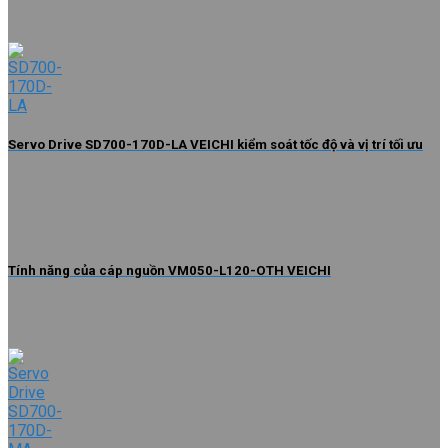
Servo Drive SD700-170D-LA VEICHI kiểm soát tốc độ và vị trí tối ưu
Tính năng của cáp nguồn VM050-L120-OTH VEICHI