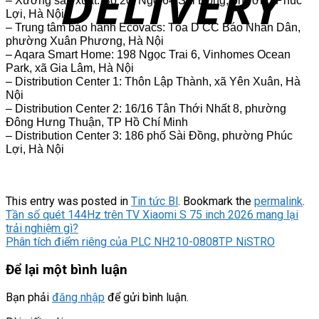
– Xưởng sản xuất: Số 20, Ngõ 64 Sài Đồng, phường Phúc
Lợi, Hà Nội
– Trung tâm bảo hành Ecovacs: Tòa D CC Báo Nhân Dân,
phường Xuân Phương, Hà Nội
– Aqara Smart Home: 198 Ngọc Trai 6, Vinhomes Ocean
Park, xã Gia Lâm, Hà Nội
– Distribution Center 1: Thôn Lập Thành, xã Yên Xuân, Hà
Nội
– Distribution Center 2: 16/16 Tân Thới Nhất 8, phường
Đông Hưng Thuận, TP Hồ Chí Minh
– Distribution Center 3: 186 phố Sài Đồng, phường Phúc
Lợi, Hà Nội
This entry was posted in
Tin tức Bl
. Bookmark the
permalink
.
Tần số quét 144Hz trên TV Xiaomi S 75 inch 2026 mang lại
trải nghiệm gì?
Phân tích điểm riêng của PLC NH210-0808TP NiSTRO
Để lại một bình luận
Bạn phải
đăng nhập
để gửi bình luận.