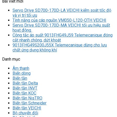
Bài viết mới
Servo Drive SD700-170D-LA VEICHI kiểm soát tốc độ
và vị trí tối ưu
Tính năng của cáp nguồn VM050-L120-OTH VEICHI
Servo Drive SD700-170D-MA VEICHI tối ưu hiệu suất
hoạt động
Công tắc áp suất 9013FHG49J59 Telemecanique đóng
cắt nhanh chóng, dứt khoát
9013FHG49S200J55X Telemecanique dùng cho lưu
chất ứng dụng không khí
Danh mục
Âm thanh
Biến dòng
Biến tần
Biến tần Delta
Biến tần INVT
Biến tần KOC
Biến tần NisTRO
Biến tần Schneider
Biến tần VEICHI
Bộ chuyển đổi