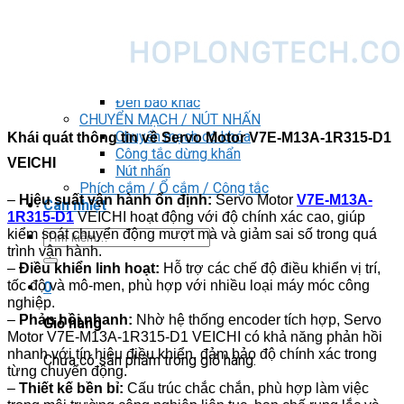
DRIVER / MOTOR STEP
ĐÈN BÁO
Đèn báo quay
Đèn báo panel tròn
Đèn báo tháp
Đèn báo khác
CHUYỂN MẠCH / NÚT NHẤN
Chuyển mạch có khóa
Khái quát thông tin về Servo Motor V7E-M13A-1R315-D1
Công tắc dừng khẩn
VEICHI
Nút nhấn
Phích cắm / Ổ cắm / Công tắc
–
Hiệu suất vận hành ổn định:
Servo Motor
V7E-M13A-
Can nhiệt
1R315-D1
VEICHI hoạt động với độ chính xác cao, giúp
kiểm soát chuyển động mượt mà và giảm sai số trong quá
Tìm
trình vận hành.
kiếm:
–
Điều khiển linh hoạt:
Hỗ trợ các chế độ điều khiển vị trí,
tốc độ và mô-men, phù hợp với nhiều loại máy móc công
0
nghiệp.
–
Phản hồi nhanh:
Nhờ hệ thống encoder tích hợp, Servo
Giỏ hàng
Motor V7E-M13A-1R315-D1 VEICHI có khả năng phản hồi
nhanh với tín hiệu điều khiển, đảm bảo độ chính xác trong
Chưa có sản phẩm trong giỏ hàng.
từng chuyển động.
–
Thiết kế bền bỉ:
Cấu trúc chắc chắn, phù hợp làm việc