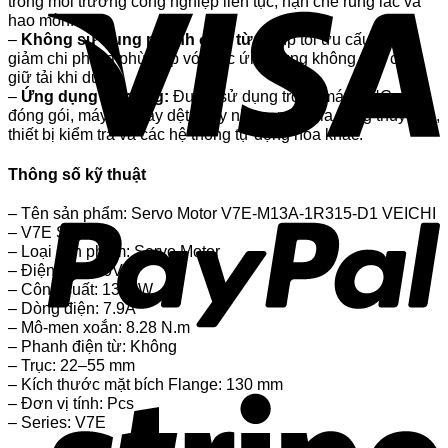
trong môi trường công nghiệp liên tục, hạn chế rung lắc và
hao mòn.
–
Không sử dụng phanh điện từ:
Giúp tối ưu cấu trúc,
giảm chi phí và phù hợp với các ứng dụng không yêu cầu
giữ tải khi dừng.
–
Ứng dụng đa dạng:
Được sử dụng trong máy CNC, máy
đóng gói, máy in, máy dệt, máy nhựa, máy gia công thủy tinh,
thiết bị kiểm tra và các hệ thống tự động hóa khác.
Thông số kỹ thuật
– Tên sản phẩm: Servo Motor V7E-M13A-1R315-D1 VEICHI
– V7E Series
– Loại sản phẩm: Servo Motor
– Điện áp: 220V
– Công suất: 1300W
– Dòng điện: 7.9A
– Mô-men xoắn: 8.28 N.m
– Phanh điện từ: Không
– Trục: 22–55 mm
– Kích thước mặt bích Flange: 130 mm
– Đơn vị tính: Pcs
– Series: V7E