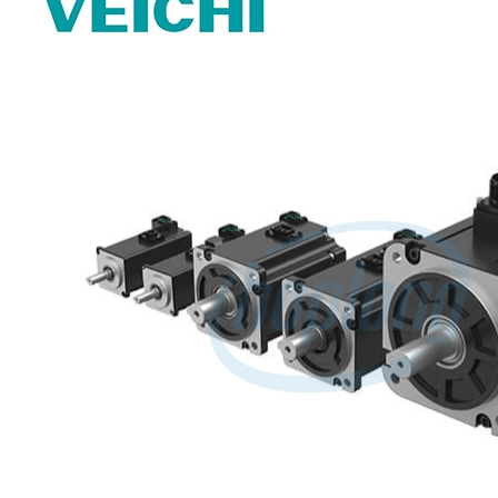
ĐỒNG HỒ ĐO
Đồng hồ Counter
Đồng hồ Timer
Đồng hồ Counter/Timer
Đồng hồ nhiệt độ
Đồng hồ đo xung/ tốc độ
Đồng hồ đo hiển thị số
RELAY
Relay trung gian
Relay bán dẫn
Relay thời gian
Relay an toàn
Relay bảo vệ động cơ 3P
THIẾT BỊ ĐÓNG CẮT
Contactor
HMI
PLC
BIẾN TẦN
DRIVER / MOTOR SERVO
LOGIC RELAY
Zelio
BỘ NGUỒN DC
Robot KUKA
Light Star