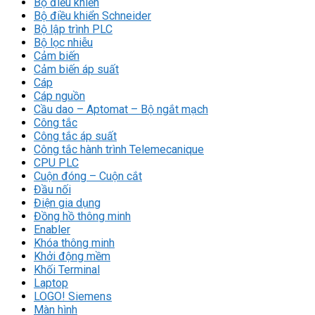
Bộ điều khiển
Bộ điều khiển Schneider
Bộ lập trình PLC
Bộ lọc nhiễu
Cảm biến
Cảm biến áp suất
Cáp
Cáp nguồn
Cầu dao – Aptomat – Bộ ngắt mạch
Công tắc
Công tắc áp suất
Công tắc hành trình Telemecanique
CPU PLC
Cuộn đóng – Cuộn cắt
Đầu nối
Điện gia dụng
Đồng hồ thông minh
Enabler
Khóa thông minh
Khởi động mềm
Khối Terminal
Laptop
LOGO! Siemens
Màn hình