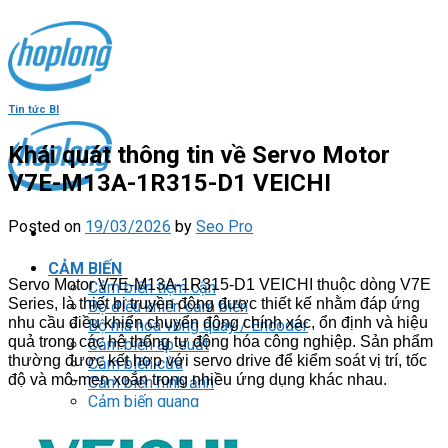
Skip
to
content
Tin tức Bl
Khái quát thông tin về Servo Motor
V7E-M13A-1R315-D1 VEICHI
Posted on
19/03/2026
by
Seo Pro
CẢM BIẾN
Servo Motor V7E-M13A-1R315-D1 VEICHI thuộc dòng V7E
Cảm biến tiệm cận
Series, là thiết bị truyền động được thiết kế nhằm đáp ứng
Bộ điều khiển cảm biến
nhu cầu điều khiển chuyển động chính xác, ổn định và hiệu
Bộ mã hóa vòng quay / Encoder
quả trong các hệ thống tự động hóa công nghiệp. Sản phẩm
Cảm biến áp suất
thường được kết hợp với servo drive để kiểm soát vị trí, tốc
Cảm biến cửa
độ và mô-men xoắn trong nhiều ứng dụng khác nhau.
Cảm biến hình ảnh
Cảm biến quang
Cảm biến sợi quang
Cảm biến vùng