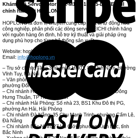
Khám phá Servo Motor V7E-M13A-1R315-D1 VEICHI
chính hãng tại HOPLONG
HOPLONG là đơn vị chuyên cung cấp thiết bị tự động hóa
công nghiệp, phân phối các dòng servo VEICHI chính hãng
với nguồn hàng ổn định, hỗ trợ kỹ thuật và giải pháp ứng
dụng phù hợp cho từng hệ thống sản xuất.
Website: hoplongtech.com
Email:
info@hoplong.vn
– Trụ sở chính: Tầng 3, tòa nhà HH01, 87 Lĩnh Nam, phường
Vĩnh Tuy, Hà Nội
– Văn phòng Thái Hà: Số 2, ngách 41/33 phố Thái Hà,
phường Đống Đa, Hà Nội
– Chi nhánh Hồ Chí Minh: 55 Minh Phụng, phường Đông
Hưng Thuận, TP Hồ Chí Minh
– Chi nhánh Hải Phòng: Số nhà 23, BS1 Khu Đô thị PG,
phường An Hải, Hải Phòng
– Chi nhánh Đà Nẵng: 35 Chu Mạnh Trinh, phường Cẩm Lệ,
Đà Nẵng
– Chi nhánh Bắc Ninh: 27 Vũ Giới, phường Kinh Bắc, tỉnh
Bắc Ninh