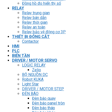
Đồng hồ đo hiển thị số
RELAY
Relay trung gian
Relay bán dẫn
Relay thời gian
Relay an toàn
Relay bảo vệ động cơ 3P
THIẾT BỊ ĐÓNG CẮT
Contactor
HMI
PLC
BIẾN TẦN
DRIVER / MOTOR SERVO
LOGIC RELAY
Zelio
BỘ NGUỒN DC
Robot KUKA
Light Star
DRIVER / MOTOR STEP
ĐÈN BÁO
Đèn báo quay
Đèn báo panel tròn
Đèn báo tháp