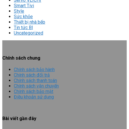
Servo VEICHI
Smart Tivi
Style
Sức khỏe
Thiết bị nhà bếp
Tin tức Bl
Uncategorized
Chính sách chung
Chính sách bảo hành
Chính sách đổi trả
Chính sách thanh toán
Chính sách vận chuyển
Chính sách bảo mật
Điều khoản sử dụng
Bài viết gần đây