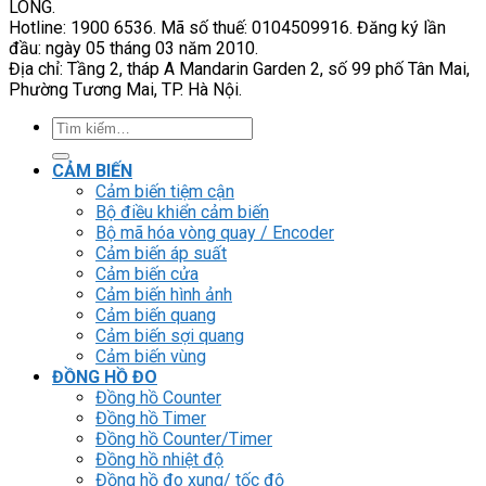
LONG.
Hotline: 1900 6536. Mã số thuế: 0104509916. Đăng ký lần
đầu: ngày 05 tháng 03 năm 2010.
Địa chỉ: Tầng 2, tháp A Mandarin Garden 2, số 99 phố Tân Mai,
Phường Tương Mai, TP. Hà Nội.
Tìm
kiếm:
CẢM BIẾN
Cảm biến tiệm cận
Bộ điều khiển cảm biến
Bộ mã hóa vòng quay / Encoder
Cảm biến áp suất
Cảm biến cửa
Cảm biến hình ảnh
Cảm biến quang
Cảm biến sợi quang
Cảm biến vùng
ĐỒNG HỒ ĐO
Đồng hồ Counter
Đồng hồ Timer
Đồng hồ Counter/Timer
Đồng hồ nhiệt độ
Đồng hồ đo xung/ tốc độ