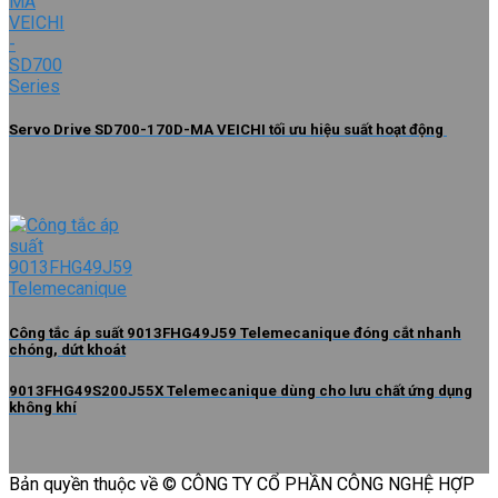
Servo Drive SD700-170D-MA VEICHI tối ưu hiệu suất hoạt động
Công tắc áp suất 9013FHG49J59 Telemecanique đóng cắt nhanh
chóng, dứt khoát
9013FHG49S200J55X Telemecanique dùng cho lưu chất ứng dụng
không khí
Bản quyền thuộc về © CÔNG TY CỔ PHẦN CÔNG NGHỆ HỢP