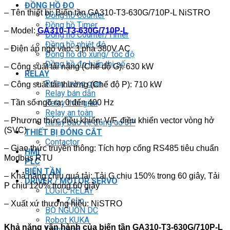
ĐỒNG HỒ ĐO
– Tên thiết bị: Biến tần GA310-T3-630G/710P-L NiSTRO
Đồng hồ Counter
Đồng hồ Timer
– Model:
GA310-T3-630G/710P-L
Đồng hồ Counter/Timer
Đồng hồ nhiệt độ
– Điện áp ngõ vào: 3 pha 380V AC
Đồng hồ đo xung/ tốc độ
Đồng hồ đo hiển thị số
– Công suất tải nặng (Chế độ G): 630 kW
RELAY
Relay trung gian
– Công suất tải thường (Chế độ P): 710 kW
Relay bán dẫn
Relay thời gian
– Tần số ngõ ra: 0 đến 400 Hz
Relay an toàn
– Phương thức điều khiển: V/F, điều khiển vector vòng hở
Relay bảo vệ động cơ 3P
(SVC)
THIẾT BỊ ĐÓNG CẮT
Contactor
– Giao thức truyền thông: Tích hợp cổng RS485 tiêu chuẩn
HMI
Modbus RTU
PLC
BIẾN TẦN
– Khả năng chịu quá tải: Tải G chịu 150% trong 60 giây, Tải
DRIVER / MOTOR SERVO
P chịu 120% trong 60 giây
LOGIC RELAY
Zelio
– Xuất xứ thương hiệu: NiSTRO
BỘ NGUỒN DC
Robot KUKA
Khả năng vận hành của biến tần GA310-T3-630G/710P-L
Light Star