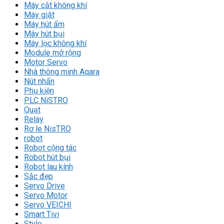
Máy cắt không khí
Máy giặt
Máy hút ẩm
Máy hút bụi
Máy lọc không khí
Module mở rộng
Motor Servo
Nhà thông minh Aqara
Nút nhấn
Phụ kiện
PLC NiSTRO
Quạt
Relay
Rơ le NisTRO
robot
Robot cộng tác
Robot hút bụi
Robot lau kính
Sắc đẹp
Servo Drive
Servo Motor
Servo VEICHI
Smart Tivi
Style