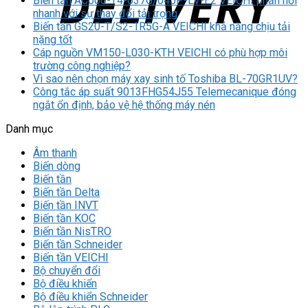
Biến tần AC600-T4-037G/045P-LV-E2 VEICHI phản hồi
nhanh với sự thay đổi tải trọng
Biến tần GS20-T/S2-1R5G-A VEICHI khả năng chịu tải
nặng tốt
Cáp nguồn VM150-L030-KTH VEICHI có phù hợp môi
trường công nghiệp?
Vì sao nên chọn máy xay sinh tố Toshiba BL-70GR1UV?
Công tắc áp suất 9013FHG54J55 Telemecanique đóng
ngắt ổn định, bảo vệ hệ thống máy nén
Danh mục
Âm thanh
Biến dòng
Biến tần
Biến tần Delta
Biến tần INVT
Biến tần KOC
Biến tần NisTRO
Biến tần Schneider
Biến tần VEICHI
Bộ chuyển đổi
Bộ điều khiển
Bộ điều khiển Schneider