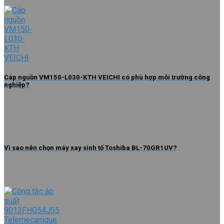
Cáp nguồn VM150-L030-KTH VEICHI có phù hợp môi trường công
nghiệp?
Vì sao nên chọn máy xay sinh tố Toshiba BL-70GR1UV?