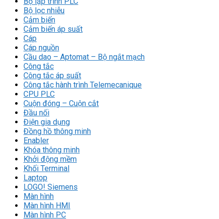
Bộ lập trình PLC
Bộ lọc nhiễu
Cảm biến
Cảm biến áp suất
Cáp
Cáp nguồn
Cầu dao – Aptomat – Bộ ngắt mạch
Công tắc
Công tắc áp suất
Công tắc hành trình Telemecanique
CPU PLC
Cuộn đóng – Cuộn cắt
Đầu nối
Điện gia dụng
Đồng hồ thông minh
Enabler
Khóa thông minh
Khởi động mềm
Khối Terminal
Laptop
LOGO! Siemens
Màn hình
Màn hình HMI
Màn hình PC