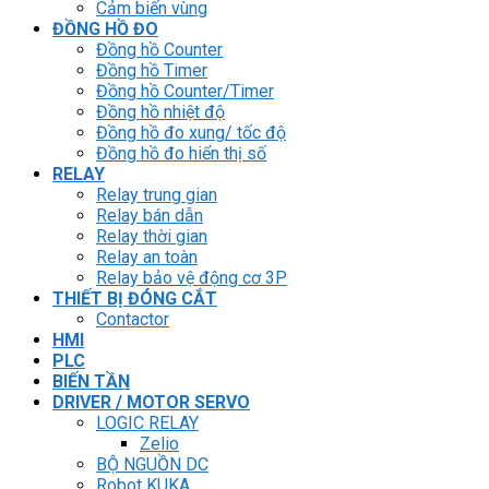
Cảm biến vùng
ĐỒNG HỒ ĐO
Đồng hồ Counter
Đồng hồ Timer
Đồng hồ Counter/Timer
Đồng hồ nhiệt độ
Đồng hồ đo xung/ tốc độ
Đồng hồ đo hiển thị số
RELAY
Relay trung gian
Relay bán dẫn
Relay thời gian
Relay an toàn
Relay bảo vệ động cơ 3P
THIẾT BỊ ĐÓNG CẮT
Contactor
HMI
PLC
BIẾN TẦN
DRIVER / MOTOR SERVO
LOGIC RELAY
Zelio
BỘ NGUỒN DC
Robot KUKA