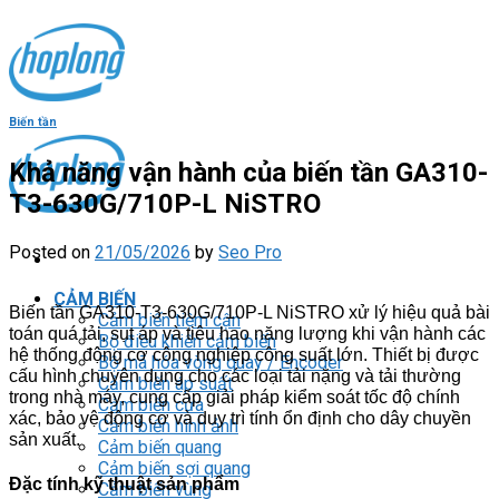
Skip
to
content
Biến tần
Khả năng vận hành của biến tần GA310-
T3-630G/710P-L NiSTRO
Posted on
21/05/2026
by
Seo Pro
CẢM BIẾN
Biến tần GA310-T3-630G/710P-L NiSTRO xử lý hiệu quả bài
Cảm biến tiệm cận
toán quá tải, sụt áp và tiêu hao năng lượng khi vận hành các
Bộ điều khiển cảm biến
hệ thống động cơ công nghiệp công suất lớn. Thiết bị được
Bộ mã hóa vòng quay / Encoder
cấu hình chuyên dụng cho các loại tải nặng và tải thường
Cảm biến áp suất
trong nhà máy, cung cấp giải pháp kiểm soát tốc độ chính
Cảm biến cửa
xác, bảo vệ động cơ và duy trì tính ổn định cho dây chuyền
Cảm biến hình ảnh
sản xuất.
Cảm biến quang
Cảm biến sợi quang
Đặc tính kỹ thuật sản phẩm
Cảm biến vùng