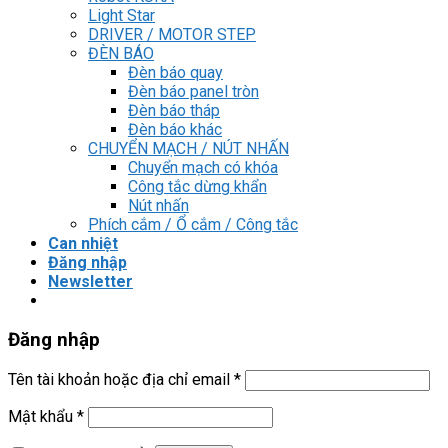
Light Star
DRIVER / MOTOR STEP
ĐÈN BÁO
Đèn báo quay
Đèn báo panel tròn
Đèn báo tháp
Đèn báo khác
CHUYỂN MẠCH / NÚT NHẤN
Chuyển mạch có khóa
Công tắc dừng khẩn
Nút nhấn
Phích cắm / Ổ cắm / Công tắc
Can nhiệt
Đăng nhập
Newsletter
Đăng nhập
Tên tài khoản hoặc địa chỉ email
*
Mật khẩu
*