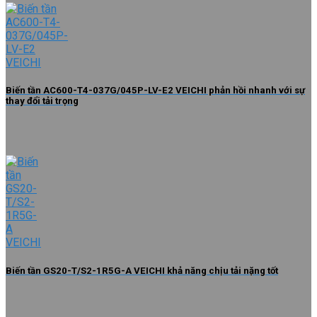
Biến tần AC600-T4-037G/045P-LV-E2 VEICHI phản hồi nhanh với sự
thay đổi tải trọng
Biến tần GS20-T/S2-1R5G-A VEICHI khả năng chịu tải nặng tốt