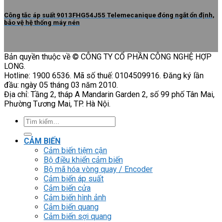
Công tắc áp suất 9013FHG54J55 Telemecanique đóng ngắt ổn định,
bảo vệ hệ thống máy nén
Bản quyền thuộc về © CÔNG TY CỔ PHẦN CÔNG NGHỆ HỢP
LONG.
Hotline: 1900 6536. Mã số thuế: 0104509916. Đăng ký lần
đầu: ngày 05 tháng 03 năm 2010.
Địa chỉ: Tầng 2, tháp A Mandarin Garden 2, số 99 phố Tân Mai,
Phường Tương Mai, TP. Hà Nội.
Tìm
kiếm:
CẢM BIẾN
Cảm biến tiệm cận
Bộ điều khiển cảm biến
Bộ mã hóa vòng quay / Encoder
Cảm biến áp suất
Cảm biến cửa
Cảm biến hình ảnh
Cảm biến quang
Cảm biến sợi quang