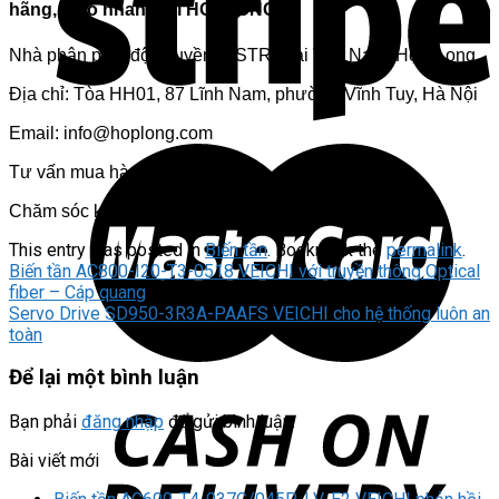
hãng, giao nhanh tại HOPLONG
Nhà phân phối độc quyền NiSTRO tại Việt Nam: Hợp Long
Địa chỉ: Tòa HH01, 87 Lĩnh Nam, phường Vĩnh Tuy, Hà Nội
Email:
info@hoplong.com
Tư vấn mua hàng: 1800 6345
Chăm sóc khách hàng: 1900 6536
This entry was posted in
Biến tần
. Bookmark the
permalink
.
Biến tần AC800-I20-T3-0518 VEICHI với truyền thông Optical
fiber – Cáp quang
Servo Drive SD950-3R3A-PAAFS VEICHI cho hệ thống luôn an
toàn
Để lại một bình luận
Bạn phải
đăng nhập
để gửi bình luận.
Bài viết mới