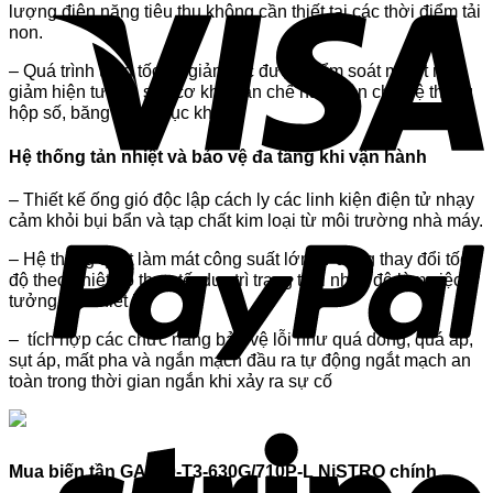
lượng điện năng tiêu thụ không cần thiết tại các thời điểm tải
non.
– Quá trình tăng tốc và giảm tốc được kiểm soát mượt mà,
giảm hiện tượng sốc cơ khí, hạn chế hao mòn cho hệ thống
hộp số, băng tải và trục khuỷu.
Hệ thống tản nhiệt và bảo vệ đa tầng khi vận hành
– Thiết kế ống gió độc lập cách ly các linh kiện điện tử nhạy
cảm khỏi bụi bẩn và tạp chất kim loại từ môi trường nhà máy.
– Hệ thống quạt làm mát công suất lớn tự động thay đổi tốc
độ theo nhiệt độ thực tế, duy trì trạng thái nhiệt độ làm việc lý
tưởng cho thiết bị.
– tích hợp các chức năng bảo vệ lỗi như quá dòng, quá áp,
sụt áp, mất pha và ngắn mạch đầu ra tự động ngắt mạch an
toàn trong thời gian ngắn khi xảy ra sự cố
Mua biến tần GA310-T3-630G/710P-L NiSTRO chính