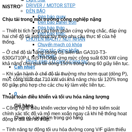
DRIVER / MOTOR STEP
NiSTRO
ĐÈN BÁO
Đèn báo quay
Chịu tải trong môi trường công nghiệp nặng
Đèn báo panel tròn
Đèn báo tháp
– Thiết bị tích hợp cấu hình phần cứng vững chắc, đáp ứng
Đèn báo khác
hai chế độ tải linh hoạt tùy theo nhu cầu thực tế của hệ
CHUYỂN MẠCH / NÚT NHẤN
thống.
Chuyển mạch có khóa
Công tắc dừng khẩn
– Ở chế độ tải nặng (dòng G), biến tần GA310-T3-
Nút nhấn
630G/710P-L NiSTROđáp ứng mức công suất 630 kW cùng
Phích cắm / Ổ cắm / Công tắc
khả năng chịu quá tải dòng 150% trong vòng 60 giây liên tục.
Can nhiệt
– Khi vận hành ở chế độ tải thường như bơm quạt (dòng P),
Tìm
mức công suất đạt 710 kW với khả năng chịu tải 120% trong
kiếm:
60 giây, phù hợp cho các chu kỳ làm việc liên tục.
0
Thuật toán điều khiển và tối ưu hóa năng lượng
Giỏ hàng
– Công nghệ điều khiển vector vòng hở hỗ trợ kiểm soát
chính xác tốc độ và mô men xoắn ngay cả khi hệ thống hoạt
Chưa có sản phẩm trong giỏ hàng.
động ở dải tần số thấp.
– Tính năng tự động tối ưu hóa đường cong V/F giảm thiểu