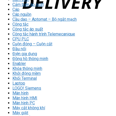
Cảm biến áp suất
Cáp
Cáp nguồn
Cầu dao – Aptomat – Bộ ngắt mạch
Công tắc
Công tắc áp suất
Công tắc hành trình Telemecanique
CPU PLC
Cuộn đóng – Cuộn cắt
Đầu nối
Điện gia dụng
Đồng hồ thông minh
Enabler
Khóa thông minh
Khởi động mềm
Khối Terminal
Laptop
LOGO! Siemens
Màn hình
Màn hình HMI
Màn hình PC
Máy cắt không khí
Máy giặt