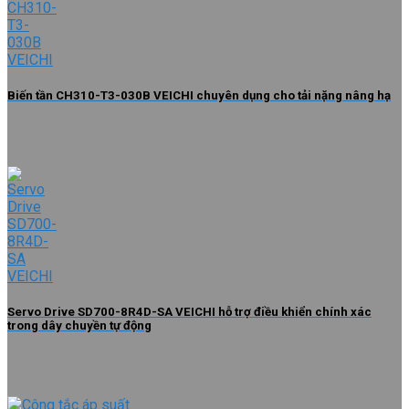
Biến tần CH310-T3-030B VEICHI chuyên dụng cho tải nặng nâng hạ
Servo Drive SD700-8R4D-SA VEICHI hỗ trợ điều khiển chính xác
trong dây chuyền tự động