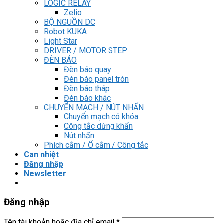
LOGIC RELAY
Zelio
BỘ NGUỒN DC
Robot KUKA
Light Star
DRIVER / MOTOR STEP
ĐÈN BÁO
Đèn báo quay
Đèn báo panel tròn
Đèn báo tháp
Đèn báo khác
CHUYỂN MẠCH / NÚT NHẤN
Chuyển mạch có khóa
Công tắc dừng khẩn
Nút nhấn
Phích cắm / Ổ cắm / Công tắc
Can nhiệt
Đăng nhập
Newsletter
Đăng nhập
Tên tài khoản hoặc địa chỉ email
*