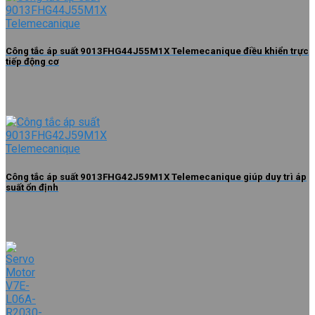
Công tắc áp suất 9013FHG44J55M1X Telemecanique điều khiển trực
tiếp động cơ
Công tắc áp suất 9013FHG42J59M1X Telemecanique giúp duy trì áp
suất ổn định