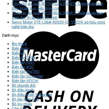
Công tắc áp suất 9013FHG44J55M1X Telemecanique
điều khiển trực tiếp động cơ
Công tắc áp suất 9013FHG42J59M1X Telemecanique
giúp duy trì áp suất ổn định
Servo Motor V7E-L06A-R2030-Q1 VEICHI sở hữu công
nghệ hiện đại
Danh mục
Âm thanh
Biến dòng
Biến tần
Biến tần Delta
Biến tần INVT
Biến tần KOC
Biến tần NisTRO
Biến tần Schneider
Biến tần VEICHI
Bộ chuyển đổi
Bộ điều khiển
Bộ điều khiển Schneider
Bộ lập trình PLC
Bộ lọc nhiễu
Cảm biến