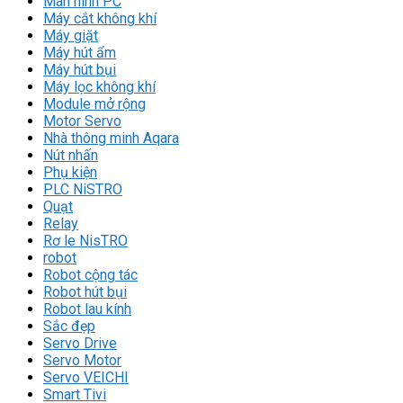
Màn hình PC
Máy cắt không khí
Máy giặt
Máy hút ẩm
Máy hút bụi
Máy lọc không khí
Module mở rộng
Motor Servo
Nhà thông minh Aqara
Nút nhấn
Phụ kiện
PLC NiSTRO
Quạt
Relay
Rơ le NisTRO
robot
Robot cộng tác
Robot hút bụi
Robot lau kính
Sắc đẹp
Servo Drive
Servo Motor
Servo VEICHI
Smart Tivi