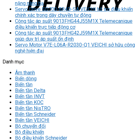
nặng nâng hạ
Servo Drive SD700-8R4D-SA VEICHI hỗ trợ điều khiển
chính xác trong dây chuyền tự động
Công tắc áp suất 9013FHG44J55M1X Telemecanique
điều khiển trực tiếp động cơ
Công tắc áp suất 9013FHG42J59M1X Telemecanique
giúp duy trì áp suất ổn định
Servo Motor V7E-L06A-R2030-Q1 VEICHI sở hữu công
nghệ hiện đại
Danh mục
Âm thanh
Biến dòng
Biến tần
Biến tần Delta
Biến tần INVT
Biến tần KOC
Biến tần NisTRO
Biến tần Schneider
Biến tần VEICHI
Bộ chuyển đổi
Bộ điều khiển
Bộ điều khiển Schneider