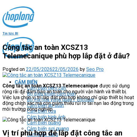
Skip
to
content
Tin tức Bl
Công tắc an toàn XCSZ13
Telemecanique phù hợp lắp đặt ở đâu?
Posted on
22/05/2026
22/05/2026
by
Seo Pro
CẢM BIẾN
Công tắc an toàn XCSZ13 Telemecanique
được sử dụng
Cảm biến tiệm cận
rộng rãi để đảm bảo an toàn cho người vận hành và thiết bị.
Bộ điều khiển cảm biến
Việc lựa chọn vị trí lắp đặt phù hợp không chỉ giúp thiết bị hoạt
Bộ mã hóa vòng quay / Encoder
động chính xác mà còn giảm thiểu rủi ro tai nạn lao động trong
Cảm biến áp suất
môi trường công nghiệp.
Cảm biến cửa
Cảm biến hình ảnh
Cảm biến quang
Cảm biến sợi quang
Vị trí phù hợp để lắp đặt công tắc an
Cảm biến vùng