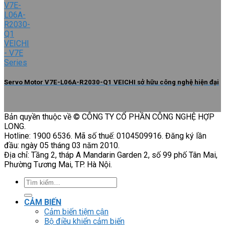
Servo Motor V7E-L06A-R2030-Q1 VEICHI sở hữu công nghệ hiện đại
Bản quyền thuộc về © CÔNG TY CỔ PHẦN CÔNG NGHỆ HỢP
LONG.
Hotline: 1900 6536. Mã số thuế: 0104509916. Đăng ký lần
đầu: ngày 05 tháng 03 năm 2010.
Địa chỉ: Tầng 2, tháp A Mandarin Garden 2, số 99 phố Tân Mai,
Phường Tương Mai, TP. Hà Nội.
Tìm
kiếm:
CẢM BIẾN
Cảm biến tiệm cận
Bộ điều khiển cảm biến