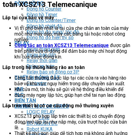
toàn XCSZ13 Telemecanique
ĐỒNG HỒ ĐO
Đồng hồ Counter
Đồng hồ Timer
Lắp tại cửa bảo vệ máy
Đồng hồ Counter/Timer
Đồng hồ nhiệt độ
Vị trí phổ biến nhất là tại cửa che chắn an toàn của máy
Đồng hồ đo xung/ tốc độ
móc như máy dập, máy cắt, băng tải hoặc robot công
Đồng hồ đo hiển thị số
nghiệp.
RELAY
Công tắc an toàn XCSZ13 Telemecanique
được gắn
Relay trung gian
trên phần cửa di động để đảm bảo máy chỉ hoạt động
Relay bán dẫn
khi cửa được đóng kín.
Relay thời gian
Relay an toàn
Lắp trong hệ thống hàng rào an toàn
Relay bảo vệ động cơ 3P
THIẾT BỊ ĐÓNG CẮT
Công tắc thường được lắp tại các cửa ra vào hàng rào
Contactor
bảo vệ khu vực nguy hiểm trong dây chuyền sản xuất.
HMI
Khi cửa mở, tín hiệu sẽ gửi về hệ thống điều khiển để
PLC
dừng máy ngay lập tức, giúp hạn chế tai nạn lao động.
BIẾN TẦN
Lắp trên thiết bị có cơ cấu đóng mở thường xuyên
DRIVER / MOTOR SERVO
LOGIC RELAY
XCSZ13 phù hợp lắp trên các thiết bị có chuyển động
Zelio
đóng/mở lặp lại như nắp máy, cửa trượt hoặc cửa bản
BỘ NGUỒN DC
lề.
Robot KUKA
Thiết kế nhỏ gọn giúp dễ tích hợp mà không ảnh hưởng
Light Star