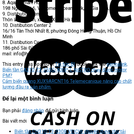
8. Aqara Smart Home
198 Ngọc Trai 6, Vinhomes Ocean Park, xã Gia Lâm, Hà Nội
9. Distibution Center 1
Thôn Lập Thành, xã Yên Xuân, Hà Nội
10. Distibution Center 2
16/16 Tân Thới Nhất 8, phường Đông Hưng Thuận, Hồ Chí
Minh
11. Distibution Center 3
186 phố Sài Đồng, Phường Phúc Lợi, Hà Nội
mail:
info@hoplong.com
This entry was posted in
Tin tức Bl
. Bookmark the
permalink
.
Biến tần GA310-T3-355G/400P-L NiSTRO chạy được motor
PM?
Cảm biến quang XUX9ARCNT16 Telemecanique nâng cao chất
lượng đầu ra sản phẩm
Để lại một bình luận
Bạn phải
đăng nhập
để gửi bình luận.
Bài viết mới
Biến tần CH310-T3-030B VEICHI chuyên dụng cho tải