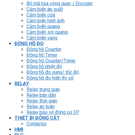
Bộ mã hóa vòng quay / Encoder
Cảm biến áp suất
Cảm biến cửa
Cảm biến hình ảnh
Cảm biến quang
Cảm biến sợi quang
Cảm biến vùng
ĐỒNG HỒ ĐO
Đồng hồ Counter
Đồng hồ Timer
Đồng hồ Counter/Timer
Đồng hồ nhiệt độ
Đồng hồ đo xung/ tốc độ
Đồng hồ đo hiển thị số
RELAY
Relay trung gian
Relay bán dẫn
Relay thời gian
Relay an toàn
Relay bảo vệ động cơ 3P
THIẾT BỊ ĐÓNG CẮT
Contactor
HMI