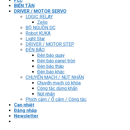
PLC
BIẾN TẦN
DRIVER / MOTOR SERVO
LOGIC RELAY
Zelio
BỘ NGUỒN DC
Robot KUKA
Light Star
DRIVER / MOTOR STEP
ĐÈN BÁO
Đèn báo quay
Đèn báo panel tròn
Đèn báo tháp
Đèn báo khác
CHUYỂN MẠCH / NÚT NHẤN
Chuyển mạch có khóa
Công tắc dừng khẩn
Nút nhấn
Phích cắm / Ổ cắm / Công tắc
Can nhiệt
Đăng nhập
Newsletter