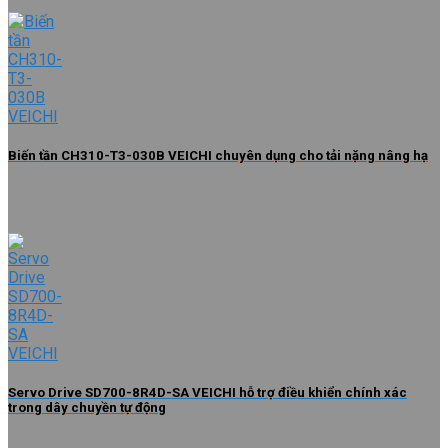
Biến tần CH310-T3-030B VEICHI chuyên dụng cho tải nặng nâng hạ
Servo Drive SD700-8R4D-SA VEICHI hỗ trợ điều khiển chính xác
trong dây chuyền tự động