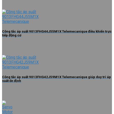
Công tắc áp suất 9013FHG44J55M1X Telemecanique điều khiển trực
tiếp động cơ
Công tắc áp suất 9013FHG42J59M1X Telemecanique giúp duy trì áp
suất ổn định