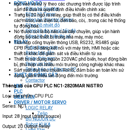
ĐỒNG HỒ ĐO
ngõ vào và xử lý theo các chương trình được lập trình
Đồng hồ Counter
sẵn để đưa ra quyết định điều khiển chính xác.
Đồng hồ Timer
Trang bị 20 ngõ ra relay, giúp thiết bị có thể điều khiển
Đồng hồ Counter/Timer
các motor, van điện từ, đèn báo, còi,…trong các hệ thống
Đồng hồ nhiệt độ
tự động hóa.
Đồng hồ đo xung/ tốc độ
Nó được coi là bộ não của dây chuyền, giúp vận hành
Đồng hồ đo hiển thị số
đồng bộ các thiết bị trong nhà máy, máy móc.
RELAY
Tích hợp cổng truyền thông USB, RS232, RS485 giúp
Relay trung gian
CPU PLC dễ dàng kết nối với máy tính, HMI hoặc các
Relay bán dẫn
thiết bị khác để giám sát và điều khiển từ xa.
Relay thời gian
Thiết bị sử dụng nguồn 220VAC phổ biến, hoạt động bền
Relay an toàn
bỉ, phù hợp với nhiều môi trường công nghiệp khác nhau.
Relay bảo vệ động cơ 3P
Sản xuất đạt tiêu chuẩn RoHS, đảm bảo an toàn khi sử
THIẾT BỊ ĐÓNG CẮT
dụng, giảm thiểu tác động đến môi trường.
Contactor
Thông số của CPU PLC NC1-2820MAR NiSTRO
HMI
PLC
Loại sản phẩm: CPU PLC
BIẾN TẦN
DRIVER / MOTOR SERVO
Series: NC1
LOGIC RELAY
Zelio
Input: 28 Input (drain/source)
BỘ NGUỒN DC
Robot KUKA
Output: 20 Output Relay
Light Star