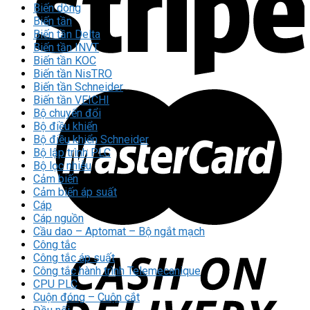
Biến dòng
Biến tần
Biến tần Delta
Biến tần INVT
Biến tần KOC
Biến tần NisTRO
Biến tần Schneider
Biến tần VEICHI
Bộ chuyển đổi
Bộ điều khiển
Bộ điều khiển Schneider
Bộ lập trình PLC
Bộ lọc nhiễu
Cảm biến
Cảm biến áp suất
Cáp
Cáp nguồn
Cầu dao – Aptomat – Bộ ngắt mạch
Công tắc
Công tắc áp suất
Công tắc hành trình Telemecanique
CPU PLC
Cuộn đóng – Cuộn cắt