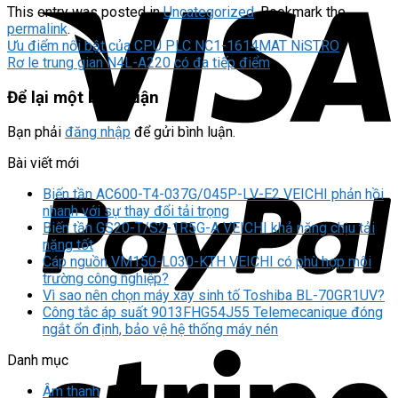
This entry was posted in
Uncategorized
. Bookmark the
permalink
.
Ưu điểm nổi bật của CPU PLC NC1-1614MAT NiSTRO
Rơ le trung gian N4L-A220 có đa tiếp điểm
Để lại một bình luận
Bạn phải
đăng nhập
để gửi bình luận.
Bài viết mới
Biến tần AC600-T4-037G/045P-LV-E2 VEICHI phản hồi
nhanh với sự thay đổi tải trọng
Biến tần GS20-T/S2-1R5G-A VEICHI khả năng chịu tải
nặng tốt
Cáp nguồn VM150-L030-KTH VEICHI có phù hợp môi
trường công nghiệp?
Vì sao nên chọn máy xay sinh tố Toshiba BL-70GR1UV?
Công tắc áp suất 9013FHG54J55 Telemecanique đóng
ngắt ổn định, bảo vệ hệ thống máy nén
Danh mục
Âm thanh