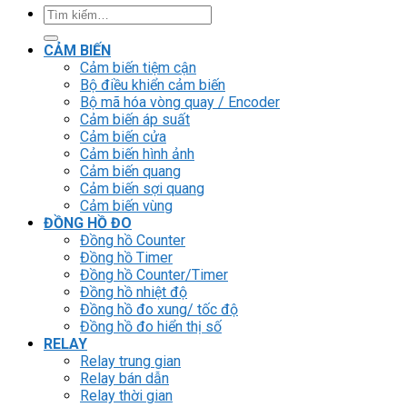
Tìm
kiếm:
CẢM BIẾN
Cảm biến tiệm cận
Bộ điều khiển cảm biến
Bộ mã hóa vòng quay / Encoder
Cảm biến áp suất
Cảm biến cửa
Cảm biến hình ảnh
Cảm biến quang
Cảm biến sợi quang
Cảm biến vùng
ĐỒNG HỒ ĐO
Đồng hồ Counter
Đồng hồ Timer
Đồng hồ Counter/Timer
Đồng hồ nhiệt độ
Đồng hồ đo xung/ tốc độ
Đồng hồ đo hiển thị số
RELAY
Relay trung gian
Relay bán dẫn
Relay thời gian