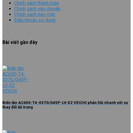
Chính sách thanh toán
Chính sách vận chuyển
Chính sách bảo mật
Điều khoản sử dụng
Bài viết gần đây
Biến tần AC600-T4-037G/045P-LV-E2 VEICHI phản hồi nhanh với sự
thay đổi tải trọng