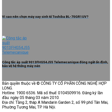
Vì sao nên chọn máy xay sinh tố Toshiba BL-70GR1UV?
Công tắc áp suất 9013FHG54J55 Telemecanique đóng ngắt ổn định,
bảo vệ hệ thống máy nén
Bản quyền thuộc về © CÔNG TY CỔ PHẦN CÔNG NGHỆ HỢP
LONG.
Hotline: 1900 6536. Mã số thuế: 0104509916. Đăng ký lần
đầu: ngày 05 tháng 03 năm 2010.
Địa chỉ: Tầng 2, tháp A Mandarin Garden 2, số 99 phố Tân Mai,
Phường Tương Mai, TP. Hà Nội.