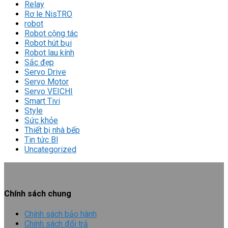
Relay
Rơ le NisTRO
robot
Robot cộng tác
Robot hút bụi
Robot lau kính
Sắc đẹp
Servo Drive
Servo Motor
Servo VEICHI
Smart Tivi
Style
Sức khỏe
Thiết bị nhà bếp
Tin tức Bl
Uncategorized
Chính sách chung
Chính sách bảo hành
Chính sách đổi trả