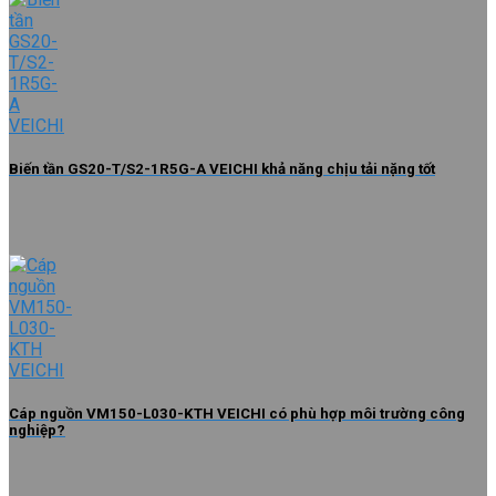
Biến tần GS20-T/S2-1R5G-A VEICHI khả năng chịu tải nặng tốt
Cáp nguồn VM150-L030-KTH VEICHI có phù hợp môi trường công
nghiệp?