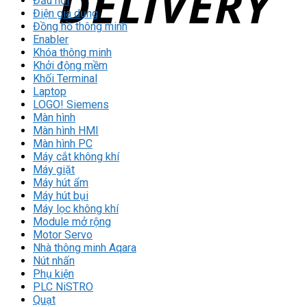
Đầu nối
Điện gia dụng
Đồng hồ thông minh
Enabler
Khóa thông minh
Khởi động mềm
Khối Terminal
Laptop
LOGO! Siemens
Màn hình
Màn hình HMI
Màn hình PC
Máy cắt không khí
Máy giặt
Máy hút ẩm
Máy hút bụi
Máy lọc không khí
Module mở rộng
Motor Servo
Nhà thông minh Aqara
Nút nhấn
Phụ kiện
PLC NiSTRO
Quạt