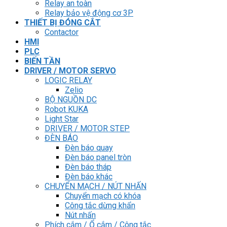
Relay an toàn
Relay bảo vệ động cơ 3P
THIẾT BỊ ĐÓNG CẮT
Contactor
HMI
PLC
BIẾN TẦN
DRIVER / MOTOR SERVO
LOGIC RELAY
Zelio
BỘ NGUỒN DC
Robot KUKA
Light Star
DRIVER / MOTOR STEP
ĐÈN BÁO
Đèn báo quay
Đèn báo panel tròn
Đèn báo tháp
Đèn báo khác
CHUYỂN MẠCH / NÚT NHẤN
Chuyển mạch có khóa
Công tắc dừng khẩn
Nút nhấn
Phích cắm / Ổ cắm / Công tắc