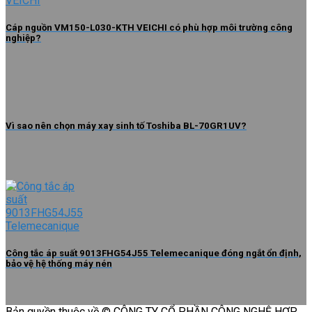
Cáp nguồn VM150-L030-KTH VEICHI có phù hợp môi trường công
nghiệp?
Vì sao nên chọn máy xay sinh tố Toshiba BL-70GR1UV?
Công tắc áp suất 9013FHG54J55 Telemecanique đóng ngắt ổn định,
bảo vệ hệ thống máy nén
Bản quyền thuộc về © CÔNG TY CỔ PHẦN CÔNG NGHỆ HỢP