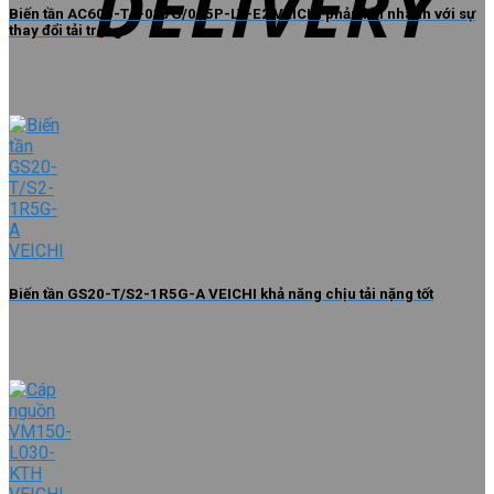
Biến tần AC600-T4-037G/045P-LV-E2 VEICHI phản hồi nhanh với sự
thay đổi tải trọng
Biến tần GS20-T/S2-1R5G-A VEICHI khả năng chịu tải nặng tốt