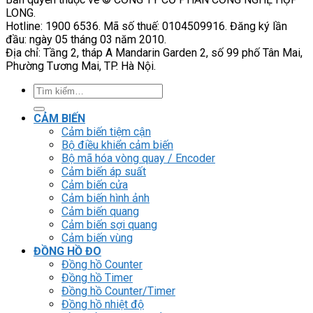
LONG.
Hotline: 1900 6536. Mã số thuế: 0104509916. Đăng ký lần
đầu: ngày 05 tháng 03 năm 2010.
Địa chỉ: Tầng 2, tháp A Mandarin Garden 2, số 99 phố Tân Mai,
Phường Tương Mai, TP. Hà Nội.
Tìm
kiếm:
CẢM BIẾN
Cảm biến tiệm cận
Bộ điều khiển cảm biến
Bộ mã hóa vòng quay / Encoder
Cảm biến áp suất
Cảm biến cửa
Cảm biến hình ảnh
Cảm biến quang
Cảm biến sợi quang
Cảm biến vùng
ĐỒNG HỒ ĐO
Đồng hồ Counter
Đồng hồ Timer
Đồng hồ Counter/Timer
Đồng hồ nhiệt độ