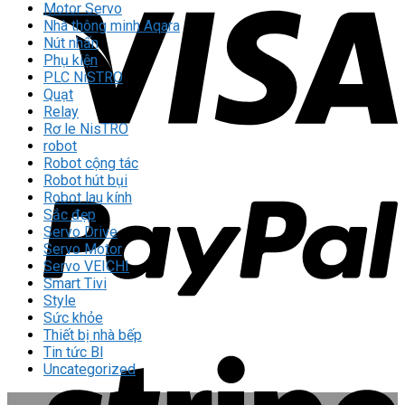
Motor Servo
Nhà thông minh Aqara
Nút nhấn
Phụ kiện
PLC NiSTRO
Quạt
Relay
Rơ le NisTRO
robot
Robot cộng tác
Robot hút bụi
Robot lau kính
Sắc đẹp
Servo Drive
Servo Motor
Servo VEICHI
Smart Tivi
Style
Sức khỏe
Thiết bị nhà bếp
Tin tức Bl
Uncategorized