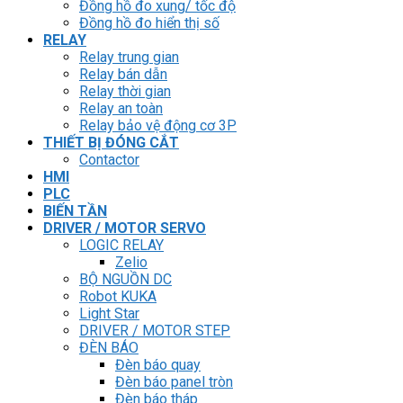
Đồng hồ đo xung/ tốc độ
Đồng hồ đo hiển thị số
RELAY
Relay trung gian
Relay bán dẫn
Relay thời gian
Relay an toàn
Relay bảo vệ động cơ 3P
THIẾT BỊ ĐÓNG CẮT
Contactor
HMI
PLC
BIẾN TẦN
DRIVER / MOTOR SERVO
LOGIC RELAY
Zelio
BỘ NGUỒN DC
Robot KUKA
Light Star
DRIVER / MOTOR STEP
ĐÈN BÁO
Đèn báo quay
Đèn báo panel tròn
Đèn báo tháp