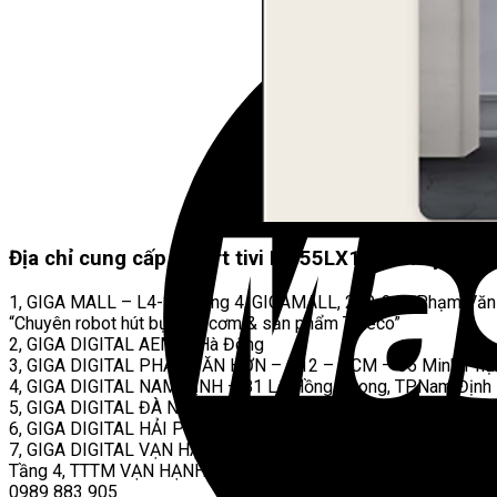
Địa chỉ cung cấp
Smart tivi LG 55LX1TPSA uy tín –
1, GIGA MALL – L4-35, Tầng 4, GIGAMALL, 240-242 Phạm Văn
“Chuyên robot hút bụi, nồi cơm & sản phẩm Tineco”
2, GIGA DIGITAL AEMall Hà Đông
3, GIGA DIGITAL PHAN VĂN HỚN – Q12 – HCM – 55 Minh Phụng,
4, GIGA DIGITAL NAM ĐỊNH – 81 Lê Hồng Phong, TP.Nam Định
5, GIGA DIGITAL ĐÀ NẴNG – 35 Chu Mạnh Trinh, TP. Đà nẵng –
6, GIGA DIGITAL HẢI PHÒNG – 23 – BS1 Khu Đô thị PG, An Đồ
7, GIGA DIGITAL VẠN HẠNH MALL
Tầng 4, TTTM VẠN HẠNH MALL, số 11, đường Sư Vạn Hạnh, Ph
0989 883 905