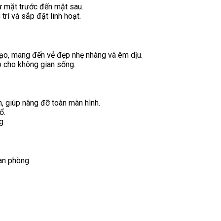
ừ mặt trước đến mặt sau.
rí và sắp đặt linh hoạt.
o, mang đến vẻ đẹp nhẹ nhàng và êm dịu.
 cho không gian sống.
n, giúp nâng đỡ toàn màn hình.
ổ.
g.
an phòng.