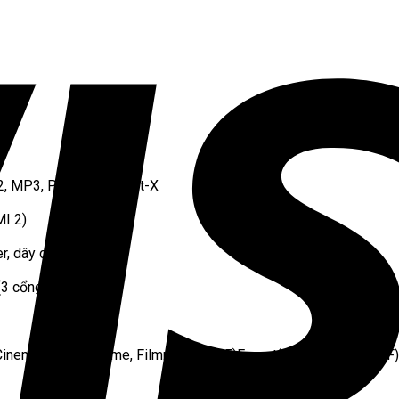
P2, MP3, PCM, WMA, apt-X
MI 2)
r, dây cáp điện
3 cổng)
 Cinema, Sports, Game, Filmmaker, (ISF)Expert(Bright Room), (IS