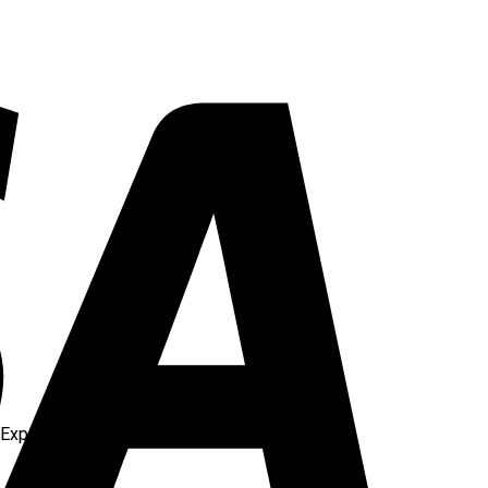
F)Expert(Dark Room))