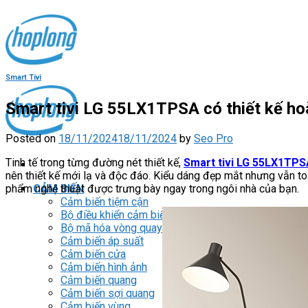
Skip
to
content
Smart Tivi
Smart tivi LG 55LX1TPSA có thiết kế ho
Posted on
18/11/2024
18/11/2024
by
Seo Pro
Tinh tế trong từng đường nét thiết kế,
Smart tivi LG 55LX1TPS
nên thiết kế mới lạ và độc đáo. Kiểu dáng đẹp mắt nhưng vẫn toát
phẩm nghệ thuật được trưng bày ngay trong ngôi nhà của bạn.
CẢM BIẾN
Cảm biến tiệm cận
Bộ điều khiển cảm biến
Bộ mã hóa vòng quay / Encoder
Cảm biến áp suất
Cảm biến cửa
Cảm biến hình ảnh
Cảm biến quang
Cảm biến sợi quang
Cảm biến vùng