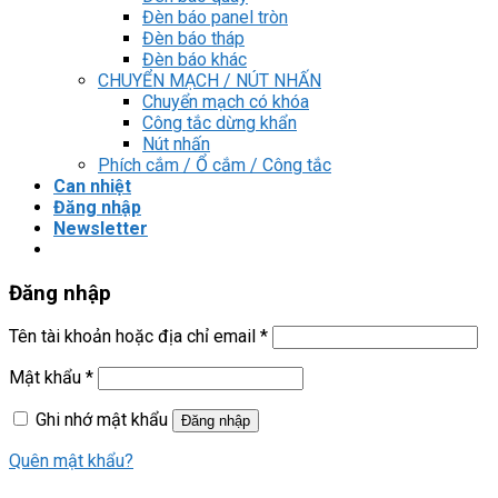
Đèn báo panel tròn
Đèn báo tháp
Đèn báo khác
CHUYỂN MẠCH / NÚT NHẤN
Chuyển mạch có khóa
Công tắc dừng khẩn
Nút nhấn
Phích cắm / Ổ cắm / Công tắc
Can nhiệt
Đăng nhập
Newsletter
Đăng nhập
Tên tài khoản hoặc địa chỉ email
*
Mật khẩu
*
Ghi nhớ mật khẩu
Đăng nhập
Quên mật khẩu?