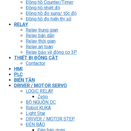
Đồng hồ Counter/Timer
Đồng hồ nhiệt độ
Đồng hồ đo xung/ tốc độ
Đồng hồ đo hiển thị số
RELAY
Relay trung gian
Relay bán dẫn
Relay thời gian
Relay an toàn
Relay bảo vệ động cơ 3P
THIẾT BỊ ĐÓNG CẮT
Contactor
HMI
PLC
BIẾN TẦN
DRIVER / MOTOR SERVO
LOGIC RELAY
Zelio
BỘ NGUỒN DC
Robot KUKA
Light Star
DRIVER / MOTOR STEP
ĐÈN BÁO
Đèn báo quay