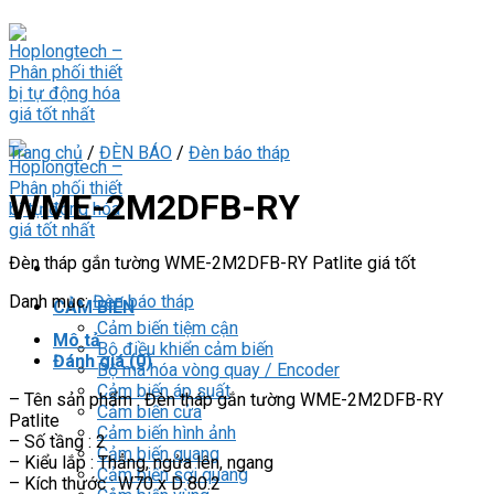
Skip
to
content
Trang chủ
/
ĐÈN BÁO
/
Đèn báo tháp
WME-2M2DFB-RY
Đèn tháp gắn tường WME-2M2DFB-RY Patlite giá tốt
Danh mục:
Đèn báo tháp
CẢM BIẾN
Cảm biến tiệm cận
Mô tả
Bộ điều khiển cảm biến
Đánh giá (0)
Bộ mã hóa vòng quay / Encoder
Cảm biến áp suất
– Tên sản phẩm : Đèn tháp gắn tường WME-2M2DFB-RY
Cảm biến cửa
Patlite
Cảm biến hình ảnh
– Số tầng : 2
Cảm biến quang
– Kiểu lắp : Thẳng, ngửa lên, ngang
Cảm biến sợi quang
– Kích thước : W70 x D 80.2