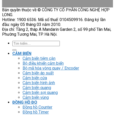
Bản quyền thuộc về © CÔNG TY CỔ PHẦN CÔNG NGHỆ HỢP
LONG.
Hotline: 1900 6536. Mã số thuế: 0104509916. Đăng ký lần
đầu: ngày 05 tháng 03 năm 2010.
Địa chỉ: Tầng 2, tháp A Mandarin Garden 2, số 99 phố Tân Mai,
Phường Tương Mai, TP. Hà Nội.
Tìm
kiếm:
CẢM BIẾN
Cảm biến tiệm cận
Bộ điều khiển cảm biến
Bộ mã hóa vòng quay / Encoder
Cảm biến áp suất
Cảm biến cửa
Cảm biến hình ảnh
Cảm biến quang
Cảm biến sợi quang
Cảm biến vùng
ĐỒNG HỒ ĐO
Đồng hồ Counter
Đồng hồ Timer