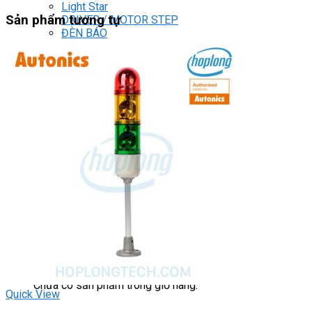
Light Star
Sản phẩm tương tự
DRIVER / MOTOR STEP
ĐÈN BÁO
Đèn báo quay
Đèn báo panel tròn
Đèn báo tháp
Đèn báo khác
CHUYỂN MẠCH / NÚT NHẤN
Chuyển mạch có khóa
Công tắc dừng khẩn
Nút nhấn
Phích cắm / Ổ cắm / Công tắc
Can nhiệt
Tìm
kiếm:
0
Giỏ hàng
Chưa có sản phẩm trong giỏ hàng.
Quick View