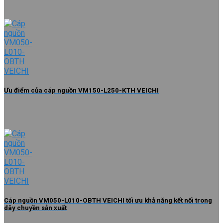
Ưu điểm của cáp nguồn VM150-L250-KTH VEICHI
Cáp nguồn VM050-L010-OBTH VEICHI tối ưu khả năng kết nối trong
dây chuyền sản xuất