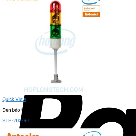
Quick View
Đèn báo tháp
SLP-202-RG