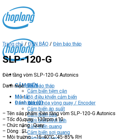
Skip
to
content
Trang chủ
/
ĐÈN BÁO
/
Đèn báo tháp
SLP-120-G
Đèn tầng vòm SLP-120-G Autonics
CẢM BIẾN
Danh mục:
Đèn báo tháp
Cảm biến tiệm cận
Mô tả
Bộ điều khiển cảm biến
Đánh giá (0)
Bộ mã hóa vòng quay / Encoder
Cảm biến áp suất
– Tên sản phẩm: Đèn tầng vòm SLP-120-G Autonics
Cảm biến cửa
– Tốc độ quay : 130rpm ±10
Cảm biến hình ảnh
– Chức năng : Quay
Cảm biến quang
– Dòng : SL
Cảm biến sợi quang
– Môi trường : -15-40°C, ’45-85% RH
Cảm biến vùng