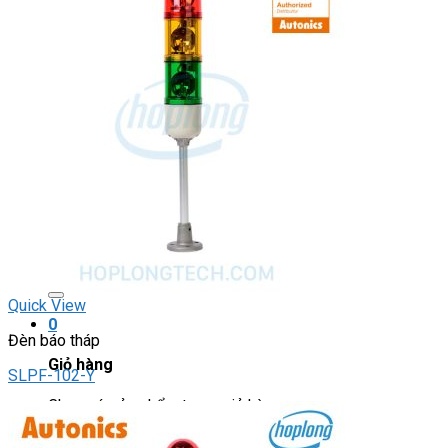
Light Star
DRIVER / MOTOR STEP
ĐÈN BÁO
Đèn báo quay
Đèn báo panel tròn
Đèn báo tháp
Đèn báo khác
CHUYỂN MẠCH / NÚT NHẤN
Chuyển mạch có khóa
Công tắc dừng khẩn
Nút nhấn
Phích cắm / Ổ cắm / Công tắc
Can nhiệt
Tìm
kiếm:
Quick View
0
Đèn báo tháp
Giỏ hàng
SLPF-102-Y
Chưa có sản phẩm trong giỏ hàng.