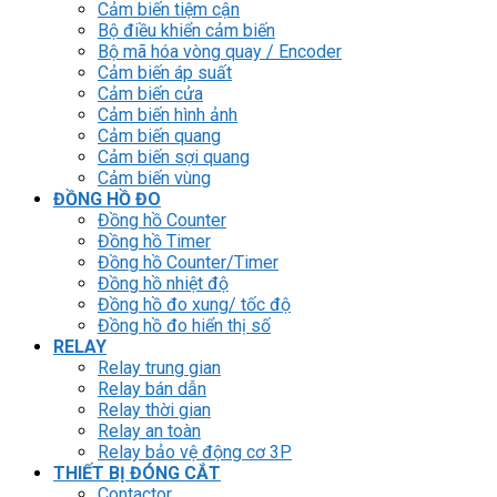
Cảm biến tiệm cận
Bộ điều khiển cảm biến
Bộ mã hóa vòng quay / Encoder
Cảm biến áp suất
Cảm biến cửa
Cảm biến hình ảnh
Cảm biến quang
Cảm biến sợi quang
Cảm biến vùng
ĐỒNG HỒ ĐO
Đồng hồ Counter
Đồng hồ Timer
Đồng hồ Counter/Timer
Đồng hồ nhiệt độ
Đồng hồ đo xung/ tốc độ
Đồng hồ đo hiển thị số
RELAY
Relay trung gian
Relay bán dẫn
Relay thời gian
Relay an toàn
Relay bảo vệ động cơ 3P
THIẾT BỊ ĐÓNG CẮT
Contactor