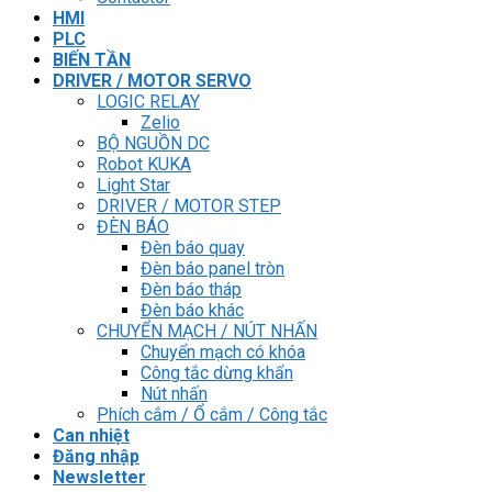
HMI
PLC
BIẾN TẦN
DRIVER / MOTOR SERVO
LOGIC RELAY
Zelio
BỘ NGUỒN DC
Robot KUKA
Light Star
DRIVER / MOTOR STEP
ĐÈN BÁO
Đèn báo quay
Đèn báo panel tròn
Đèn báo tháp
Đèn báo khác
CHUYỂN MẠCH / NÚT NHẤN
Chuyển mạch có khóa
Công tắc dừng khẩn
Nút nhấn
Phích cắm / Ổ cắm / Công tắc
Can nhiệt
Đăng nhập
Newsletter