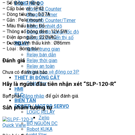
– Số tầng : 1 tầng
ĐỒNG HỒ ĐO
– Cấp bảo vệ : IP42
Đồng hồ Counter
– Dòng tiêu thụ : 0.07A
Đồng hồ Timer
– Gắn : Pole mount
Đồng hồ Counter/Timer
– Màu thấu kính : Đỏ
Đồng hồ nhiệt độ
– Thông số bóng đèn : 12V 5W
Đồng hồ đo xung/ tốc độ
– Điện áp nguồn : 220VAC
Đồng hồ đo hiển thị số
– Đường kính thấu kính : Ø86mm
RELAY
– Loại : Bóng tròn
Relay trung gian
Relay bán dẫn
Đánh giá
Relay thời gian
Relay an toàn
Relay bảo vệ động cơ 3P
Chưa có đánh giá nào.
THIẾT BỊ ĐÓNG CẮT
Contactor
Hãy là người đầu tiên nhận xét “SLP-120-R”
HMI
PLC
Bạn phải
đăng nhập
để gửi đánh giá.
BIẾN TẦN
DRIVER / MOTOR SERVO
Sản phẩm tương tự
LOGIC RELAY
Zelio
BỘ NGUỒN DC
Quick View
Robot KUKA
Light Star