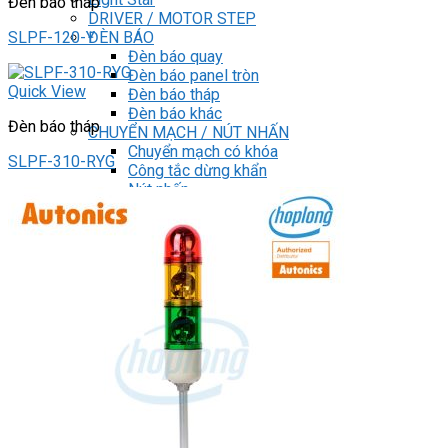
Đèn báo tháp
DRIVER / MOTOR STEP
ĐÈN BÁO
SLPF-120-Y
Đèn báo quay
Đèn báo panel tròn
Quick View
Đèn báo tháp
Đèn báo khác
Đèn báo tháp
CHUYỂN MẠCH / NÚT NHẤN
Chuyển mạch có khóa
SLPF-310-RYG
Công tắc dừng khẩn
Nút nhấn
Phích cắm / Ổ cắm / Công tắc
Can nhiệt
Tìm
kiếm:
0
Giỏ hàng
Chưa có sản phẩm trong giỏ hàng.