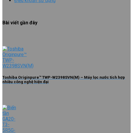
Điều khoản sử dụng
Bài viết gần đây
Toshiba Originpure™ TWP-W2398SVN(M) – Máy lọc nước tích hợp
nhiều công nghệ hiện đại