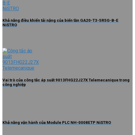
Khả năng điều khiển tải nặng của biến tần GA20-T3-5R5G-B-E
NiSTRO
Vai trò của công tắc áp suất 9013FHG22J27X Telemecanique trong
công nghiệp
Khả năng vận hành của Module PLC NH-0008ETP NiSTRO