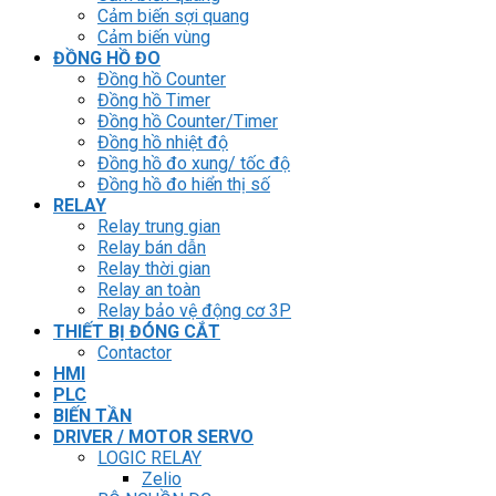
Cảm biến sợi quang
Cảm biến vùng
ĐỒNG HỒ ĐO
Đồng hồ Counter
Đồng hồ Timer
Đồng hồ Counter/Timer
Đồng hồ nhiệt độ
Đồng hồ đo xung/ tốc độ
Đồng hồ đo hiển thị số
RELAY
Relay trung gian
Relay bán dẫn
Relay thời gian
Relay an toàn
Relay bảo vệ động cơ 3P
THIẾT BỊ ĐÓNG CẮT
Contactor
HMI
PLC
BIẾN TẦN
DRIVER / MOTOR SERVO
LOGIC RELAY
Zelio