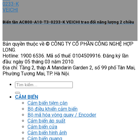
Biến tần AC800-A10-T3-0233-K VEICHI trao đổi năng lượng 2 chiều
Bản quyền thuộc về © CÔNG TY CỔ PHẦN CÔNG NGHỆ HỢP
LONG.
Hotline: 1900 6536. Mã số thuế: 0104509916. Đăng ký lần
đầu: ngày 05 tháng 03 năm 2010.
Địa chỉ: Tầng 2, tháp A Mandarin Garden 2, số 99 phố Tân Mai,
Phường Tương Mai, TP. Hà Nội.
Tìm
kiếm:
CẢM BIẾN
Cảm biến tiệm cận
Bộ điều khiển cảm biến
Bộ mã hóa vòng quay / Encoder
Cảm biến áp suất
Cảm biến cửa
Cảm biến hình ảnh
Cảm biến quang