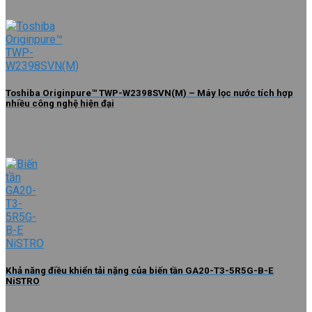
Toshiba Originpure™ TWP-W2398SVN(M) – Máy lọc nước tích hợp
nhiều công nghệ hiện đại
Khả năng điều khiển tải nặng của biến tần GA20-T3-5R5G-B-E
NiSTRO