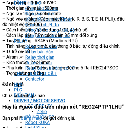
– Nguồn cấp : 100-240VAC
ĐỒNG HỒ ĐO
– Thời gian lấy mẫu : 500ms
Đồng hồ Counter
– Ngõ ra : 1 ngõ ra solid state
Đồng hồ Timer
– Ngõ vào analog : Cặp nhiệt kế (J, K, R, B, S, T, E, N, PLII), đầu
Đồng hồ Counter/Timer
dò nhiệt độ (Pt 100)
Đồng hồ nhiệt độ
– Cách hiển thị : 7 phân đoạn LCD, 4 chữ số
Đồng hồ đo xung/ tốc độ
– Cách lắp đặt : Tấm cách điện 35 mm đối xứng
Đồng hồ đo hiển thị số
– Truyền thông : RS485 (Modbus RTU)
RELAY
– Tính năng : Logic mờ, cầu thang 8 bậc, tự động điều chỉnh,
Relay trung gian
PID, trễ on-off
Relay bán dẫn
– Alram : –
Relay thời gian
– Kích thước : 24x48mm
Relay an toàn
– Phụ kiện : Giá đỡ cho gắn trên đường 5 Rail REG24PSOC
Relay bảo vệ động cơ 3P
– Trọng lượng : 0.2kg
THIẾT BỊ ĐÓNG CẮT
Contactor
Đánh giá
HMI
PLC
BIẾN TẦN
Chưa có đánh giá nào.
DRIVER / MOTOR SERVO
LOGIC RELAY
Hãy là người đầu tiên nhận xét “REG24PTP1LHU”
Zelio
BỘ NGUỒN DC
Bạn phải
đăng nhập
để gửi đánh giá.
Robot KUKA
Light Star