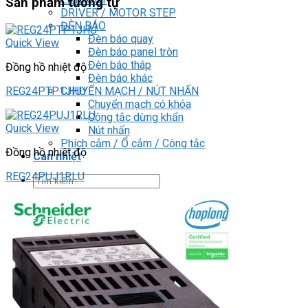
Sản phẩm tương tự
DRIVER / MOTOR STEP
ĐÈN BÁO
Đèn báo quay
Quick View
Đèn báo panel tròn
Đèn báo tháp
Đồng hồ nhiệt độ
Đèn báo khác
CHUYỂN MẠCH / NÚT NHẤN
REG24PTP1JHU
Chuyển mạch có khóa
Công tắc dừng khẩn
Quick View
Nút nhấn
Phích cắm / Ổ cắm / Công tắc
Đồng hồ nhiệt độ
Can nhiệt
REG24PUJ1RLU
Tìm
kiếm:
0
Giỏ hàng
Chưa có sản phẩm trong giỏ hàng.