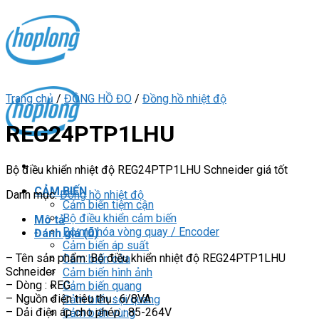
Skip
to
content
Trang chủ
/
ĐỒNG HỒ ĐO
/
Đồng hồ nhiệt độ
REG24PTP1LHU
Bộ điều khiển nhiệt độ REG24PTP1LHU Schneider giá tốt
CẢM BIẾN
Danh mục:
Đồng hồ nhiệt độ
Cảm biến tiệm cận
Bộ điều khiển cảm biến
Mô tả
Bộ mã hóa vòng quay / Encoder
Đánh giá (0)
Cảm biến áp suất
– Tên sản phẩm: Bộ điều khiển nhiệt độ REG24PTP1LHU
Cảm biến cửa
Schneider
Cảm biến hình ảnh
– Dòng : REG
Cảm biến quang
– Nguồn điện tiêu thụ : 6/8VA
Cảm biến sợi quang
– Dải điện áp cho phép : 85-264V
Cảm biến vùng