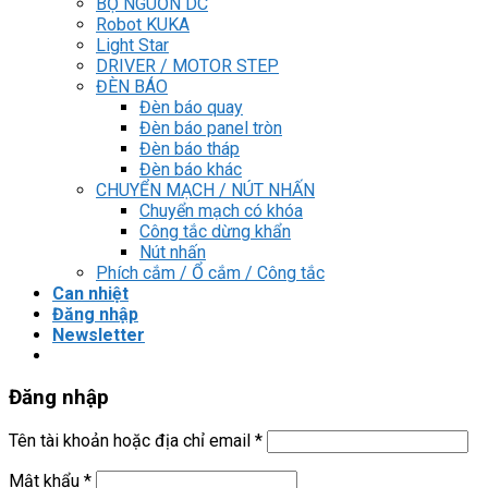
BỘ NGUỒN DC
Robot KUKA
Light Star
DRIVER / MOTOR STEP
ĐÈN BÁO
Đèn báo quay
Đèn báo panel tròn
Đèn báo tháp
Đèn báo khác
CHUYỂN MẠCH / NÚT NHẤN
Chuyển mạch có khóa
Công tắc dừng khẩn
Nút nhấn
Phích cắm / Ổ cắm / Công tắc
Can nhiệt
Đăng nhập
Newsletter
Đăng nhập
Tên tài khoản hoặc địa chỉ email
*
Mật khẩu
*