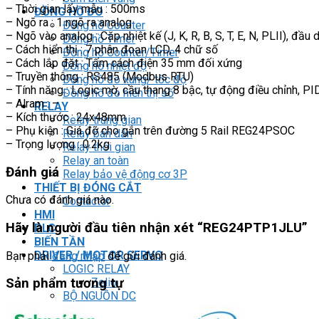
– Thời gian lấy mẫu : 500ms
ĐỒNG HỒ ĐO
– Ngõ ra : 1 ngõ ra analog
Đồng hồ Counter
– Ngõ vào analog : Cặp nhiệt kế (J, K, R, B, S, T, E, N, PLII), đầu
Đồng hồ Timer
– Cách hiển thị : 7 phân đoạn LCD, 4 chữ số
Đồng hồ Counter/Timer
– Cách lắp đặt : Tấm cách điện 35 mm đối xứng
Đồng hồ nhiệt độ
– Truyền thông : RS485 (Modbus RTU)
Đồng hồ đo xung/ tốc độ
– Tính năng : Logic mờ, cầu thang 8 bậc, tự động điều chỉnh, PID
Đồng hồ đo hiển thị số
– Alram : –
RELAY
– Kích thước : 24x48mm
Relay trung gian
– Phụ kiện : Giá đỡ cho gắn trên đường 5 Rail REG24PSOC
Relay bán dẫn
– Trọng lượng : 0.2kg
Relay thời gian
Relay an toàn
Đánh giá
Relay bảo vệ động cơ 3P
THIẾT BỊ ĐÓNG CẮT
Chưa có đánh giá nào.
Contactor
HMI
Hãy là người đầu tiên nhận xét “REG24PTP1JLU”
PLC
BIẾN TẦN
DRIVER / MOTOR SERVO
Bạn phải
đăng nhập
để gửi đánh giá.
LOGIC RELAY
Zelio
Sản phẩm tương tự
BỘ NGUỒN DC
Robot KUKA