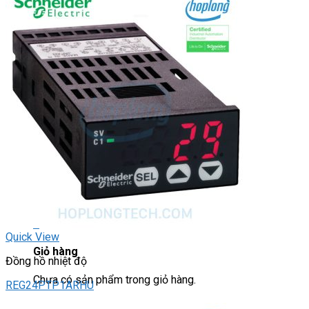
Light Star
DRIVER / MOTOR STEP
ĐÈN BÁO
Đèn báo quay
Đèn báo panel tròn
Đèn báo tháp
Đèn báo khác
CHUYỂN MẠCH / NÚT NHẤN
Chuyển mạch có khóa
Công tắc dừng khẩn
Nút nhấn
Phích cắm / Ổ cắm / Công tắc
Can nhiệt
Tìm
kiếm:
0
Quick View
Giỏ hàng
Đồng hồ nhiệt độ
Chưa có sản phẩm trong giỏ hàng.
REG24PTP1ARHU