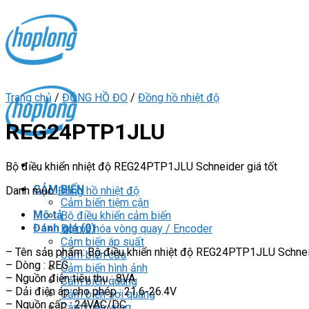
Skip
to
content
Trang chủ
/
ĐỒNG HỒ ĐO
/
Đồng hồ nhiệt độ
REG24PTP1JLU
Bộ điều khiển nhiệt độ REG24PTP1JLU Schneider giá tốt
CẢM BIẾN
Danh mục:
Đồng hồ nhiệt độ
Cảm biến tiệm cận
Mô tả
Bộ điều khiển cảm biến
Đánh giá (0)
Bộ mã hóa vòng quay / Encoder
Cảm biến áp suất
– Tên sản phẩm: Bộ điều khiển nhiệt độ REG24PTP1JLU Schne
Cảm biến cửa
– Dòng : REG
Cảm biến hình ảnh
– Nguồn điện tiêu thụ : 8VA
Cảm biến quang
– Dải điện áp cho phép : 21.6-26.4V
Cảm biến sợi quang
– Nguồn cấp : 24VAC/DC
Cảm biến vùng