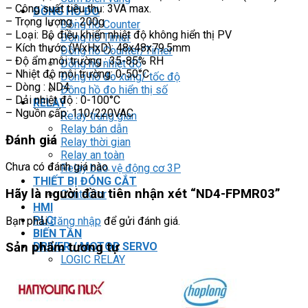
– Công suất tiêu thụ: 3VA max.
ĐỒNG HỒ ĐO
– Trọng lượng : 200g
Đồng hồ Counter
– Loại: Bộ điều khiển nhiệt độ không hiển thị PV
Đồng hồ Timer
– Kích thước (WxHxD): 48x48x79.5mm
Đồng hồ Counter/Timer
– Độ ẩm môi trường : 35-85% RH
Đồng hồ nhiệt độ
– Nhiệt độ môi trường: 0-50°C
Đồng hồ đo xung/ tốc độ
– Dòng : ND4
Đồng hồ đo hiển thị số
– Dải nhiệt độ : 0-100°C
RELAY
– Nguồn cấp: 110/220VAC
Relay trung gian
Relay bán dẫn
Đánh giá
Relay thời gian
Relay an toàn
Chưa có đánh giá nào.
Relay bảo vệ động cơ 3P
THIẾT BỊ ĐÓNG CẮT
Hãy là người đầu tiên nhận xét “ND4-FPMR03”
Contactor
HMI
PLC
Bạn phải
đăng nhập
để gửi đánh giá.
BIẾN TẦN
DRIVER / MOTOR SERVO
Sản phẩm tương tự
LOGIC RELAY
Zelio
BỘ NGUỒN DC
Robot KUKA