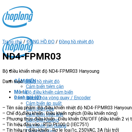
Skip
to
content
Trang chủ
/
ĐỒNG HỒ ĐO
/
Đồng hồ nhiệt độ
ND4-FPMR03
Bộ điều khiển nhiệt độ ND4-FPMR03 Hanyoung
CẢM BIẾN
Danh mục:
Đồng hồ nhiệt độ
Cảm biến tiệm cận
Mô tả
Bộ điều khiển cảm biến
Đánh giá (0)
Bộ mã hóa vòng quay / Encoder
Cảm biến áp suất
– Tên sản phẩm: Bộ điều khiển nhiệt độ ND4-FPMR03 Hanyou
Cảm biến cửa
– Chế độ điều khiển : Điều khiển nghịch (Điều khiển nóng)
Cảm biến hình ảnh
– Phương thức điều khiển : Điều khiển ON/OFF (điều khiển 2 vị tr
Cảm biến quang
– Tín hiệu đầu vào : RTD Pt100 Ω (IEC751)
Cảm biến sợi quang
– Tín hiệu ra điều khiển : Rơ le loại1c, 250VAC, 3A (tải trở)
Cảm biến vùng