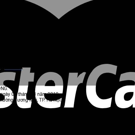
, dứt khoát
ONG.
 ngày 05 tháng 03 năm 2010.
Phường Tương Mai, TP. Hà Nội.