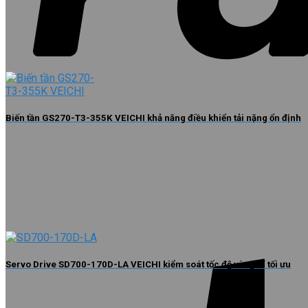
Biến tần GS270-T3-355K VEICHI khả năng điều khiển tải nặng ổn định
Servo Drive SD700-170D-LA VEICHI kiểm soát tốc độ và vị trí tối ưu