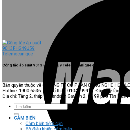
Công tắc áp suất 9013FHG49J59 Telemecanique đóng cắt nhanh chóng
Bản quyền thuộc về © CÔNG TY CỔ PHẦN CÔNG NGHỆ HỢP L
Hotline: 1900 6536. Mã số thuế: 0104509916. Đăng ký lần đầu:
Địa chỉ: Tầng 2, tháp A Mandarin Garden 2, số 99 phố Tân Mai, 
Tìm
kiếm:
CẢM BIẾN
Cảm biến tiệm cận
Bộ điều khiển cảm biến