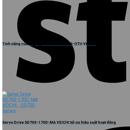
Tính năng của cáp nguồn VM050-L120-OTH VEICHI
Servo Drive SD700-170D-MA VEICHI tối ưu hiệu suất hoạt động