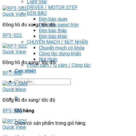
Light Star
DRIVER / MOTOR STEP
ĐÈN BÁO
Quick View
Đèn báo quay
Đèn báo panel tròn
Đồng hồ đo xung/ tốc độ
Đèn báo tháp
RP3-5D2
Đèn báo khác
CHUYỂN MẠCH / NÚT NHẤN
Chuyển mạch có khóa
Quick View
Công tắc dừng khẩn
Nút nhấn
Đồng hồ đo xung/ tốc độ
Phích cắm / Ổ cắm / Công tắc
Can nhiệt
RP7-5D2
Tìm
kiếm:
Quick View
0
Đồng hồ đo xung/ tốc độ
RP3-5AN
Giỏ hàng
Chưa có sản phẩm trong giỏ hàng.
Quick View