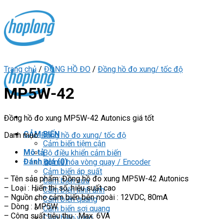
Skip
to
content
Trang chủ
/
ĐỒNG HỒ ĐO
/
Đồng hồ đo xung/ tốc độ
MP5W-42
Đồng hồ đo xung MP5W-42 Autonics giá tốt
CẢM BIẾN
Danh mục:
Đồng hồ đo xung/ tốc độ
Cảm biến tiệm cận
Mô tả
Bộ điều khiển cảm biến
Đánh giá (0)
Bộ mã hóa vòng quay / Encoder
Cảm biến áp suất
– Tên sản phẩm: Đồng hồ đo xung MP5W-42 Autonics
Cảm biến cửa
– Loại : Hiển thị số, hiệu suất cao
Cảm biến hình ảnh
– Nguồn cho cảm biến bên ngoài : 12VDC, 80mA
Cảm biến quang
– Dòng : MP5W
Cảm biến sợi quang
– Công suất tiêu thụ : Max. 6VA
Cảm biến vùng