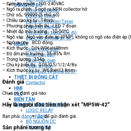
– Điện áp nguồn : 100-240VAC
ĐỒNG HỒ ĐO
– Ngõ ra chính : 5 ngõ ra NPN collector hở
Đồng hồ Counter
– Chữ số : 99999 (5 chữ số)
Đồng hồ Timer
– Chiều cao ký tự : 14mm
Đồng hồ Counter/Timer
– Phương pháp hiển thị : LED 7 đoạn
Đồng hồ nhiệt độ
– Nhiệt độ môi trường : -10-50°C
Đồng hồ đo xung/ tốc độ
– Ngõ vào : Ngõ vào điện áp (PNP), không có ngõ vào điện áp 
Đồng hồ đo hiển thị số
– Ngõ ra phụ : BCD động
RELAY
– Kích thước : DIN W96xH48mm
Relay trung gian
– Độ ẩm môi trường : 35-85% RH
Relay bán dẫn
– Trọng lượng : 334g
Relay thời gian
– Chu kỳ hiển thị : 0.05/0.5/1/2/4/8s
Relay an toàn
– Kích thước ký tự : W6.8xH13.8mm
Relay bảo vệ động cơ 3P
THIẾT BỊ ĐÓNG CẮT
Đánh giá
Contactor
HMI
Chưa có đánh giá nào.
PLC
BIẾN TẦN
Hãy là người đầu tiên nhận xét “MP5W-42”
DRIVER / MOTOR SERVO
LOGIC RELAY
Zelio
Bạn phải
đăng nhập
để gửi đánh giá.
BỘ NGUỒN DC
Robot KUKA
Sản phẩm tương tự