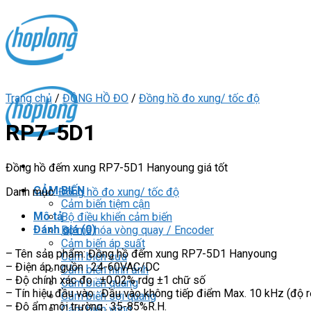
Skip
to
content
Trang chủ
/
ĐỒNG HỒ ĐO
/
Đồng hồ đo xung/ tốc độ
RP7-5D1
Đồng hồ đếm xung RP7-5D1 Hanyoung giá tốt
CẢM BIẾN
Danh mục:
Đồng hồ đo xung/ tốc độ
Cảm biến tiệm cận
Mô tả
Bộ điều khiển cảm biến
Đánh giá (0)
Bộ mã hóa vòng quay / Encoder
Cảm biến áp suất
– Tên sản phẩm: Đồng hồ đếm xung RP7-5D1 Hanyoung
Cảm biến cửa
– Điện áp nguồn : 24-60VAC/DC
Cảm biến hình ảnh
– Độ chính xác đo : ±0.02% rdg ±1 chữ số
Cảm biến quang
– Tín hiệu đầu vào : Đầu vào không tiếp điểm Max. 10 kHz (độ
Cảm biến sợi quang
– Độ ẩm môi trường : 35-85%R.H.
Cảm biến vùng