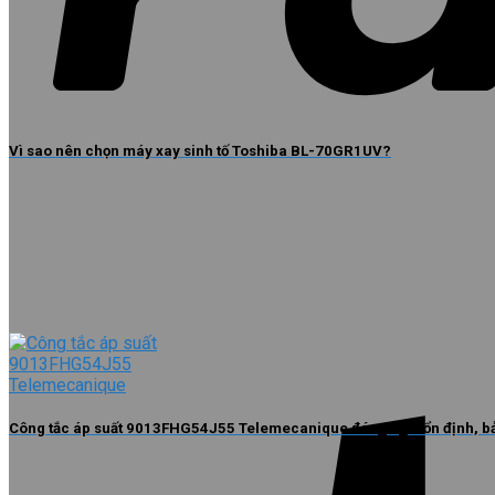
Vì sao nên chọn máy xay sinh tố Toshiba BL-70GR1UV?
Công tắc áp suất 9013FHG54J55 Telemecanique đóng ngắt ổn định, bả