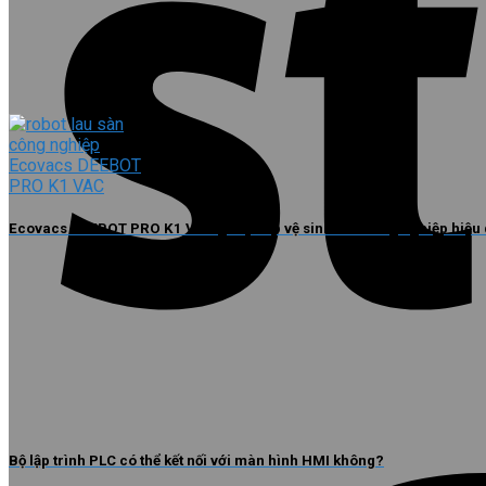
Ecovacs DEEBOT PRO K1 VAC giải pháp vệ sinh sàn công nghiệp hiệu
Bộ lập trình PLC có thể kết nối với màn hình HMI không?