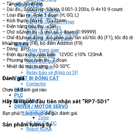
– Tần số : 50-60Hz
ĐỒNG HỒ ĐO
– Dải đo : 0.0003Hz-10kHz, 0.001-3.200s, 0-4×10 9 count
Đồng hồ Counter
– Loại đầu ra : Rơle 3 đoạn (H, GO, L)
Đồng hồ Timer
– Kích thước (WxH) : 72x72mm
Đồng hồ Counter/Timer
– Điện năng tiêu thụ : ≤5W
Đồng hồ nhiệt độ
– Chữ số hiển thị : 5 chữ số 1 đoạn (0-99999)
Đồng hồ đo xung/ tốc độ
– Chế độ hoạt động : Độ phân giải/tần số/tốc độ (F1), tốc độ di ch
Đồng hồ đo hiển thị số
khoảng xung (F8), bộ đếm Additon (F9)
RELAY
– Dòng : RP7
Relay trung gian
– Điện áp ra cho cảm biến : 12VDC ±10% 120mA
Relay bán dẫn
– Phương thức hiển thị : 7 đoạn
Relay thời gian
– Nhiệt độ môi trường : -10-50℃
Relay an toàn
Relay bảo vệ động cơ 3P
Đánh giá
THIẾT BỊ ĐÓNG CẮT
Contactor
HMI
Chưa có đánh giá nào.
PLC
BIẾN TẦN
Hãy là người đầu tiên nhận xét “RP7-5D1”
DRIVER / MOTOR SERVO
LOGIC RELAY
Bạn phải
đăng nhập
để gửi đánh giá.
Zelio
BỘ NGUỒN DC
Sản phẩm tương tự
Robot KUKA