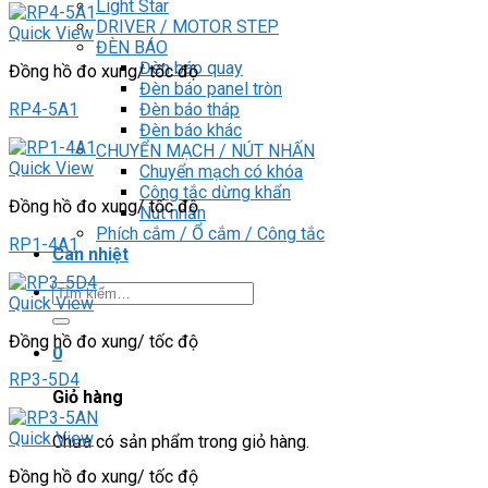
Light Star
DRIVER / MOTOR STEP
Quick View
ĐÈN BÁO
Đèn báo quay
Đồng hồ đo xung/ tốc độ
Đèn báo panel tròn
Đèn báo tháp
RP4-5A1
Đèn báo khác
CHUYỂN MẠCH / NÚT NHẤN
Quick View
Chuyển mạch có khóa
Công tắc dừng khẩn
Đồng hồ đo xung/ tốc độ
Nút nhấn
Phích cắm / Ổ cắm / Công tắc
RP1-4A1
Can nhiệt
Tìm
Quick View
kiếm:
Đồng hồ đo xung/ tốc độ
0
RP3-5D4
Giỏ hàng
Quick View
Chưa có sản phẩm trong giỏ hàng.
Đồng hồ đo xung/ tốc độ