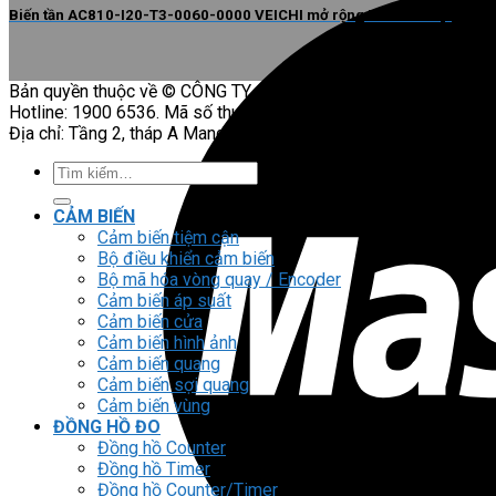
Biến tần AC810-I20-T3-0060-0000 VEICHI mở rộng I/O linh hoạt
Bản quyền thuộc về © CÔNG TY CỔ PHẦN CÔNG NGHỆ HỢP L
Hotline: 1900 6536. Mã số thuế: 0104509916. Đăng ký lần đầu:
Địa chỉ: Tầng 2, tháp A Mandarin Garden 2, số 99 phố Tân Mai, 
Tìm
kiếm:
CẢM BIẾN
Cảm biến tiệm cận
Bộ điều khiển cảm biến
Bộ mã hóa vòng quay / Encoder
Cảm biến áp suất
Cảm biến cửa
Cảm biến hình ảnh
Cảm biến quang
Cảm biến sợi quang
Cảm biến vùng
ĐỒNG HỒ ĐO
Đồng hồ Counter
Đồng hồ Timer
Đồng hồ Counter/Timer