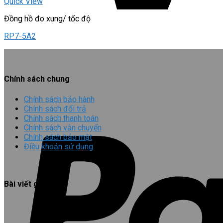
Quick View
Đồng hồ đo xung/ tốc độ
RP7-5A2
Chính sách chung
Chính sách bảo hành
Chính sách đổi trả
Chính sách thanh toán
Chính sách vận chuyển
Chính sách bảo mật
Điều khoản sử dụng
Bài viết gần đây