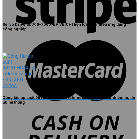
Servo Drive SD700-700D-EA VEICHI tiện lợi cho nhiều ứng dụng
công nghiệp
Công tắc áp suất 9013FHG44J52 Telemecanique vận hành êm ái, tối
ưu hệ thống