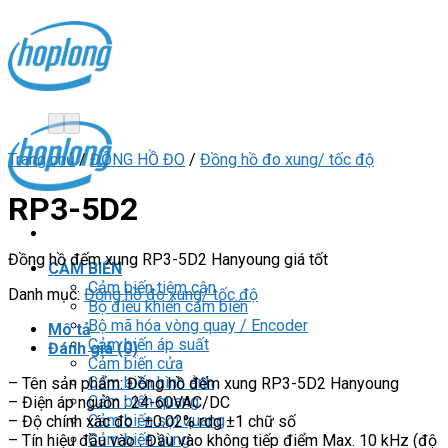
Skip
to
content
Trang chủ
/
ĐỒNG HỒ ĐO
/
Đồng hồ đo xung/ tốc độ
RP3-5D2
Đồng hồ đếm xung RP3-5D2 Hanyoung giá tốt
CẢM BIẾN
Cảm biến tiệm cận
Danh mục:
Đồng hồ đo xung/ tốc độ
Bộ điều khiển cảm biến
Bộ mã hóa vòng quay / Encoder
Mô tả
Cảm biến áp suất
Đánh giá (0)
Cảm biến cửa
Cảm biến hình ảnh
– Tên sản phẩm: Đồng hồ đếm xung RP3-5D2 Hanyoung
Cảm biến quang
– Điện áp nguồn : 24-60VAC/DC
Cảm biến sợi quang
– Độ chính xác đo : ±0.02% rdg ±1 chữ số
Cảm biến vùng
– Tín hiệu đầu vào : Đầu vào không tiếp điểm Max. 10 kHz (độ