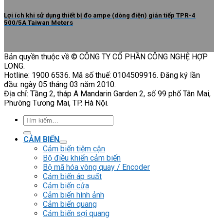
Lợi ích khi sử dụng thiết bị đo ampe (dòng điện) gián tiếp TPR-4
500/5A Taiwan Meters
Bản quyền thuộc về © CÔNG TY CỔ PHẦN CÔNG NGHỆ HỢP
LONG.
Hotline: 1900 6536. Mã số thuế: 0104509916. Đăng ký lần
đầu: ngày 05 tháng 03 năm 2010.
Địa chỉ: Tầng 2, tháp A Mandarin Garden 2, số 99 phố Tân Mai,
Phường Tương Mai, TP. Hà Nội.
Tìm
kiếm:
CẢM BIẾN
Cảm biến tiệm cận
Bộ điều khiển cảm biến
Bộ mã hóa vòng quay / Encoder
Cảm biến áp suất
Cảm biến cửa
Cảm biến hình ảnh
Cảm biến quang
Cảm biến sợi quang