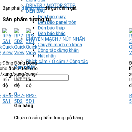
DRIVER / MOTOR STEP
Bạn phải
đăng nhập
để gửi đánh giá.
ĐÈN BÁO
Đèn báo quay
Sản phẩm tương tự
Đèn báo panel tròn
Đèn báo tháp
Đèn báo khác
CHUYỂN MẠCH / NÚT NHẤN
Chuyển mạch có khóa
k
Quick
Quick
Quick
Q
Công tắc dừng khẩn
w
View
View
View
V
Nút nhấn
Phích cắm / Ổ cắm / Công tắc
g
Đồng
Đồng
Đồng
Đ
Can nhiệt
o
hồ đo
hồ đo
hồ đo
h
/
xung/
xung/
xung/
x
Tìm
tốc
tốc
tốc
t
kiếm:
độ
độ
độ
đ
0
-
RP6-
RP7-
RP3-
R
5A1
5D2
5D1
5
Giỏ hàng
Chưa có sản phẩm trong giỏ hàng.