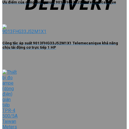
Ưu điểm của công tắc áp suất 9013FHG22J27P Telemecanique
Công tắc áp suất 9013FHG33J52M1X1 Telemecanique khả năng
chịu tải động cơ trực tiếp 1 HP