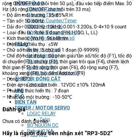
ĐỒNG HỒ ĐO
rộng ON/OFF cho mỗi trên 50 µs), đầu vào tiếp điểm Max. 30
Đồng hồ Counter
Hz (độ rộng ON/OFF cho mỗi trên 33 ms)
Đồng hồ Timer
– Độ ẩm môi trường : 35-85%R.H.
Đồng hồ Counter/Timer
– Tần số : 50-60Hz
Đồng hồ nhiệt độ
– Dải đo : 0.0003Hz-10kHz, 0.001-3.200s, 0-4×10 9 count
Đồng hồ đo xung/ tốc độ
– Loại đầu ra : Rơle 5 đoạn (HH, H, GO, L, LL)
Đồng hồ đo hiển thị số
– Kích thước (WxH) : 96x48mm
RELAY
– Điện năng tiêu thụ : ≤5W
Relay trung gian
– Chữ số hiển thị : 5 chữ số 1 đoạn (0-99999)
Relay bán dẫn
– Chế độ hoạt động : Độ phân giải/tần số/tốc độ (F1), tốc độ
Relay thời gian
di chuyển (F2), chu kỳ (F3), thời gian trôi qua (F4), chênh lệch
Relay an toàn
thời gian (F5), độ rộng thời gian (F6), độ rộng xung (F7),
Relay bảo vệ động cơ 3P
khoảng xung (F8), bộ đếm Additon (F9)
THIẾT BỊ ĐÓNG CẮT
– Dòng : RP3
Contactor
– Điện áp ra cho cảm biến : 12VDC ±10% 120mA
HMI
– Phương thức hiển thị : 7 đoạn
PLC
– Nhiệt độ môi trường : -10-50℃
BIẾN TẦN
DRIVER / MOTOR SERVO
Đánh giá
LOGIC RELAY
Zelio
Chưa có đánh giá nào.
BỘ NGUỒN DC
Robot KUKA
Hãy là người đầu tiên nhận xét “RP3-5D2”
Light Star