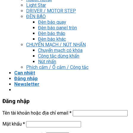
Light Star
DRIVER / MOTOR STEP
ĐÈN BÁO
Đèn báo quay
Đèn báo panel tròn
Đèn báo tháp
Đèn báo khác
CHUYỂN MẠCH / NÚT NHẤN
Chuyển mạch có khóa
Công tắc dừng khẩn
Nút nhấn
Phích cắm / Ổ cắm / Công tắc
Can nhiệt
Đăng nhập
Newsletter
Đăng nhập
Tên tài khoản hoặc địa chỉ email
*
Mật khẩu
*