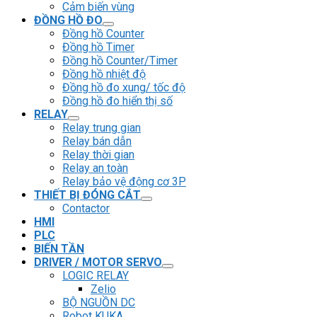
Cảm biến vùng
ĐỒNG HỒ ĐO
Đồng hồ Counter
Đồng hồ Timer
Đồng hồ Counter/Timer
Đồng hồ nhiệt độ
Đồng hồ đo xung/ tốc độ
Đồng hồ đo hiển thị số
RELAY
Relay trung gian
Relay bán dẫn
Relay thời gian
Relay an toàn
Relay bảo vệ động cơ 3P
THIẾT BỊ ĐÓNG CẮT
Contactor
HMI
PLC
BIẾN TẦN
DRIVER / MOTOR SERVO
LOGIC RELAY
Zelio
BỘ NGUỒN DC
Robot KUKA