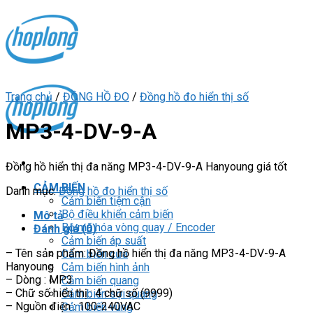
Skip
to
content
Trang chủ
/
ĐỒNG HỒ ĐO
/
Đồng hồ đo hiển thị số
MP3-4-DV-9-A
Đồng hồ hiển thị đa năng MP3-4-DV-9-A Hanyoung giá tốt
CẢM BIẾN
Danh mục:
Đồng hồ đo hiển thị số
Cảm biến tiệm cận
Bộ điều khiển cảm biến
Mô tả
Bộ mã hóa vòng quay / Encoder
Đánh giá (0)
Cảm biến áp suất
– Tên sản phẩm: Đồng hồ hiển thị đa năng MP3-4-DV-9-A
Cảm biến cửa
Hanyoung
Cảm biến hình ảnh
– Dòng : MP3
Cảm biến quang
– Chữ số hiển thị : 4 chữ số (9999)
Cảm biến sợi quang
– Nguồn điện : 100-240VAC
Cảm biến vùng