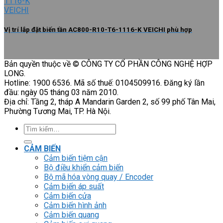
Vị trí lắp đặt biến tần AC800-R10-T6-1116-K VEICHI phù hợp
Bản quyền thuộc về © CÔNG TY CỔ PHẦN CÔNG NGHỆ HỢP
LONG.
Hotline: 1900 6536. Mã số thuế: 0104509916. Đăng ký lần
đầu: ngày 05 tháng 03 năm 2010.
Địa chỉ: Tầng 2, tháp A Mandarin Garden 2, số 99 phố Tân Mai,
Phường Tương Mai, TP. Hà Nội.
Tìm
kiếm:
CẢM BIẾN
Cảm biến tiệm cận
Bộ điều khiển cảm biến
Bộ mã hóa vòng quay / Encoder
Cảm biến áp suất
Cảm biến cửa
Cảm biến hình ảnh
Cảm biến quang