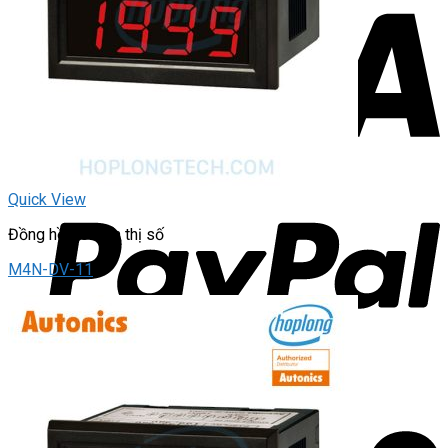
Quick View
Đồng hồ đo hiển thị số
M4N-DV-11