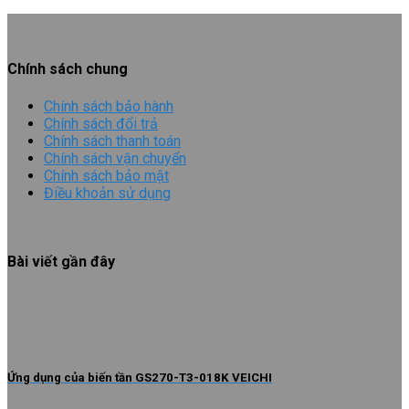
Chính sách chung
Chính sách bảo hành
Chính sách đổi trả
Chính sách thanh toán
Chính sách vận chuyển
Chính sách bảo mật
Điều khoản sử dụng
Bài viết gần đây
Ứng dụng của biến tần GS270-T3-018K VEICHI