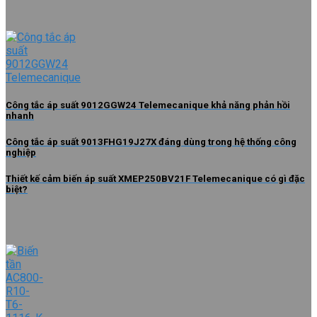
Công tắc áp suất 9012GGW24 Telemecanique khả năng phản hồi
nhanh
Công tắc áp suất 9013FHG19J27X đáng dùng trong hệ thống công
nghiệp
Thiết kế cảm biến áp suất XMEP250BV21F Telemecanique có gì đặc
biệt?