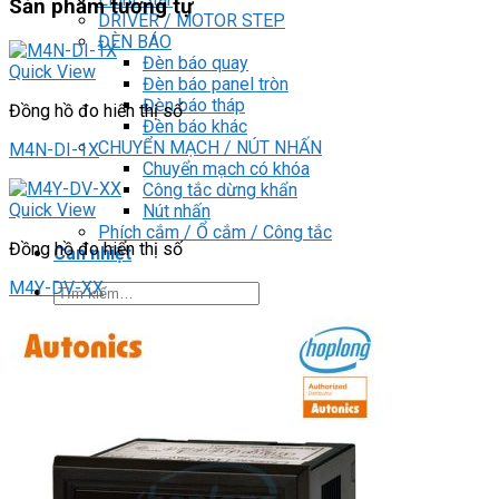
Sản phẩm tương tự
DRIVER / MOTOR STEP
ĐÈN BÁO
Đèn báo quay
Quick View
Đèn báo panel tròn
Đèn báo tháp
Đồng hồ đo hiển thị số
Đèn báo khác
CHUYỂN MẠCH / NÚT NHẤN
M4N-DI-1X
Chuyển mạch có khóa
Công tắc dừng khẩn
Quick View
Nút nhấn
Phích cắm / Ổ cắm / Công tắc
Đồng hồ đo hiển thị số
Can nhiệt
M4Y-DV-XX
Tìm
kiếm:
0
Giỏ hàng
Chưa có sản phẩm trong giỏ hàng.