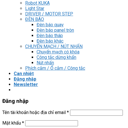
Robot KUKA
Light Star
DRIVER / MOTOR STEP
ĐÈN BÁO
Đèn báo quay
Đèn báo panel tròn
Đèn báo tháp
Đèn báo khác
CHUYỂN MẠCH / NÚT NHẤN
Chuyển mạch có khóa
Công tắc dừng khẩn
Nút nhấn
Phích cắm / Ổ cắm / Công tắc
Can nhiệt
Đăng nhập
Newsletter
Đăng nhập
Tên tài khoản hoặc địa chỉ email
*
Mật khẩu
*