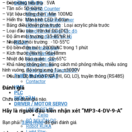
– Điện năng tiêu thụ : 5VA
ĐỒNG HỒ ĐO
– Tần số : 50-60Hz
Đồng hồ Counter
– Vật liệu chống điện : Min 100MΩ
Đồng hồ Timer
– Hiển thị : Màn hình LED 7 đoạn
Đồng hồ Counter/Timer
– Bảng điều khiển phía trước : Loại acrylic phía trước
Đồng hồ nhiệt độ
– Loại đầu vào : Vôn kế DC (DC)
Đồng hồ đo xung/ tốc độ
– Độ ẩm môi trường : 35-85%R.H.
Đồng hồ đo hiển thị số
– Nhiệt độ môi trường : -10-55°C
RELAY
– Độ bền điện môi : 2000VAC trong 1 phút
Relay trung gian
– Kích thước (WxH) : 96x48mm
Relay bán dẫn
– Nhiệt độ bảo quản : -20-65°C
Relay thời gian
– Khả năng chống ồn : Bằng cách mô phỏng nhiễu, nhiễu sóng
Relay an toàn
hình vuông, độ rộng xung 1㎲, ±3000V
Relay bảo vệ động cơ 3P
THIẾT BỊ ĐÓNG CẮT
– Đầu ra : Bộ thu mở PNP (HI, GO, LO), truyền thông (RS485)
Contactor
HMI
Đánh giá
PLC
BIẾN TẦN
Chưa có đánh giá nào.
DRIVER / MOTOR SERVO
LOGIC RELAY
Hãy là người đầu tiên nhận xét “MP3-4-DV-9-A”
Zelio
BỘ NGUỒN DC
Bạn phải
đăng nhập
để gửi đánh giá.
Robot KUKA
Light Star