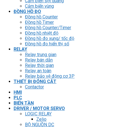
Cảm biến sợi quang
Cảm biến vùng
ĐỒNG HỒ ĐO
Đồng hồ Counter
Đồng hồ Timer
Đồng hồ Counter/Timer
Đồng hồ nhiệt độ
Đồng hồ đo xung/ tốc độ
Đồng hồ đo hiển thị số
RELAY
Relay trung gian
Relay bán dẫn
Relay thời gian
Relay an toàn
Relay bảo vệ động cơ 3P
THIẾT BỊ ĐÓNG CẮT
Contactor
HMI
PLC
BIẾN TẦN
DRIVER / MOTOR SERVO
LOGIC RELAY
Zelio
BỘ NGUỒN DC