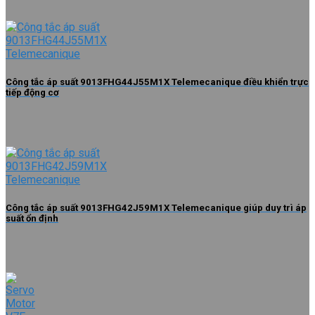
Công tắc áp suất 9013FHG44J55M1X Telemecanique điều khiển trực
tiếp động cơ
Công tắc áp suất 9013FHG42J59M1X Telemecanique giúp duy trì áp
suất ổn định