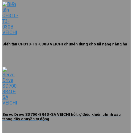
Biến tần CH310-T3-030B VEICHI chuyên dụng cho tải nặng nâng hạ
Servo Drive SD700-8R4D-SA VEICHI hỗ trợ điều khiển chính xác
trong dây chuyền tự động