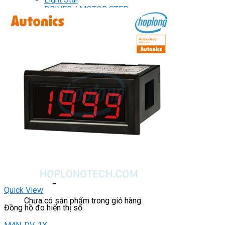
DRIVER / MOTOR STEP
ĐÈN BÁO
Đèn báo quay
Đèn báo panel tròn
Đèn báo tháp
Đèn báo khác
CHUYỂN MẠCH / NÚT NHẤN
Chuyển mạch có khóa
Công tắc dừng khẩn
Nút nhấn
Phích cắm / Ổ cắm / Công tắc
Can nhiệt
Tìm
kiếm:
0
Giỏ hàng
Quick View
Chưa có sản phẩm trong giỏ hàng.
Đồng hồ đo hiển thị số