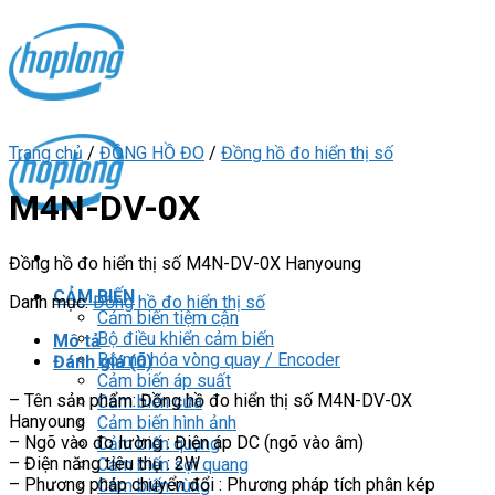
Skip
to
content
Trang chủ
/
ĐỒNG HỒ ĐO
/
Đồng hồ đo hiển thị số
M4N-DV-0X
Đồng hồ đo hiển thị số M4N-DV-0X Hanyoung
CẢM BIẾN
Danh mục:
Đồng hồ đo hiển thị số
Cảm biến tiệm cận
Bộ điều khiển cảm biến
Mô tả
Bộ mã hóa vòng quay / Encoder
Đánh giá (0)
Cảm biến áp suất
– Tên sản phẩm: Đồng hồ đo hiển thị số M4N-DV-0X
Cảm biến cửa
Hanyoung
Cảm biến hình ảnh
– Ngõ vào đo lường : Điện áp DC (ngõ vào âm)
Cảm biến quang
– Điện năng tiêu thụ : 2W
Cảm biến sợi quang
– Phương pháp chuyển đổi : Phương pháp tích phân kép
Cảm biến vùng