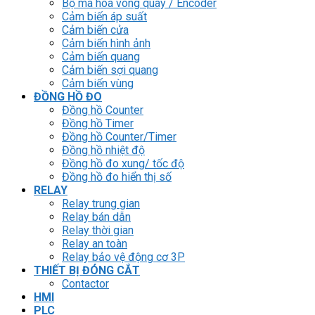
Bộ mã hóa vòng quay / Encoder
Cảm biến áp suất
Cảm biến cửa
Cảm biến hình ảnh
Cảm biến quang
Cảm biến sợi quang
Cảm biến vùng
ĐỒNG HỒ ĐO
Đồng hồ Counter
Đồng hồ Timer
Đồng hồ Counter/Timer
Đồng hồ nhiệt độ
Đồng hồ đo xung/ tốc độ
Đồng hồ đo hiển thị số
RELAY
Relay trung gian
Relay bán dẫn
Relay thời gian
Relay an toàn
Relay bảo vệ động cơ 3P
THIẾT BỊ ĐÓNG CẮT
Contactor
HMI
PLC