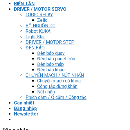
BIẾN TẦN
DRIVER / MOTOR SERVO
LOGIC RELAY
Zelio
BỘ NGUỒN DC
Robot KUKA
Light Star
DRIVER / MOTOR STEP
ĐÈN BÁO
Đèn báo quay
Đèn báo panel tròn
Đèn báo tháp
Đèn báo khác
CHUYỂN MẠCH / NÚT NHẤN
Chuyển mạch có khóa
Công tắc dừng khẩn
Nút nhấn
Phích cắm / Ổ cắm / Công tắc
Can nhiệt
Đăng nhập
Newsletter