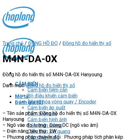
Skip
to
content
Trang chủ
/
ĐỒNG HỒ ĐO
/
Đồng hồ đo hiển thị số
M4N-DA-0X
Đồng hồ đo hiển thị số M4N-DA-0X Hanyoung
CẢM BIẾN
Danh mục:
Đồng hồ đo hiển thị số
Cảm biến tiệm cận
Bộ điều khiển cảm biến
Mô tả
Bộ mã hóa vòng quay / Encoder
Đánh giá (0)
Cảm biến áp suất
– Tên sản phẩm: Đồng hồ đo hiển thị số M4N-DA-0X
Cảm biến cửa
Hanyoung
Cảm biến hình ảnh
– Ngõ vào đo lường : Dòng DC (ngõ vào âm)
Cảm biến quang
– Điện năng tiêu thụ : 2W
Cảm biến sợi quang
– Phương pháp chuyển đổi : Phương pháp tích phân kép
Cảm biến vùng