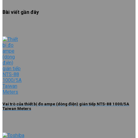
Bài viết gần đây
Vai trò của thiết bị đo ampe (dòng điện) gián tiếp NTS-88 1000/5A
Taiwan Meters