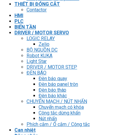
THIẾT BỊ ĐÓNG CẮT
Contactor
HMI
PLC
BIẾN TẦN
DRIVER / MOTOR SERVO
LOGIC RELAY
Zelio
BỘ NGUỒN DC
Robot KUKA
Light Star
DRIVER / MOTOR STEP
ĐÈN BÁO
Đèn báo quay
Đèn báo panel tròn
Đèn báo tháp
Đèn báo khác
CHUYỂN MẠCH / NÚT NHẤN
Chuyển mạch có khóa
Công tắc dừng khẩn
Nút nhấn
Phích cắm / Ổ cắm / Công tắc
Can nhiệt