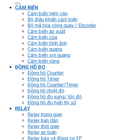
kiếm:
CẢM BIẾN
Cảm biến tiệm cận
Bộ điều khiển cảm biến
Bộ mã hóa vòng quay / Encoder
Cảm biến áp suất
Cảm biến cửa
Cảm biến hình ảnh
Cảm biến quang
Cảm biến sợi quang
Cảm biến vùng
ĐỒNG HỒ ĐO
Đồng hồ Counter
Đồng hồ Timer
Đồng hồ Counter/Timer
Đồng hồ nhiệt độ
Đồng hồ đo xung/ tốc độ
Đồng hồ đo hiển thị số
RELAY
Relay trung gian
Relay bán dẫn
Relay thời gian
Relay an toàn
Relay bảo vệ động cơ 3P