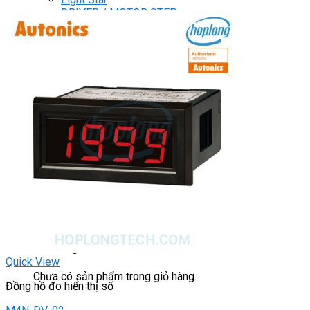
DRIVER / MOTOR STEP
ĐÈN BÁO
Đèn báo quay
Đèn báo panel tròn
Đèn báo tháp
Đèn báo khác
CHUYỂN MẠCH / NÚT NHẤN
Chuyển mạch có khóa
Công tắc dừng khẩn
Nút nhấn
Phích cắm / Ổ cắm / Công tắc
Can nhiệt
Tìm
kiếm:
0
Giỏ hàng
Quick View
Chưa có sản phẩm trong giỏ hàng.
Đồng hồ đo hiển thị số