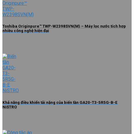
Toshiba Originpure™ TWP-W2398SVN(M) – Máy lọc nước tích hợp
nhiều công nghệ hiện đại
Khả năng điều khiển tải nặng của biến tần GA20-T3-5R5G-B-E
NiSTRO