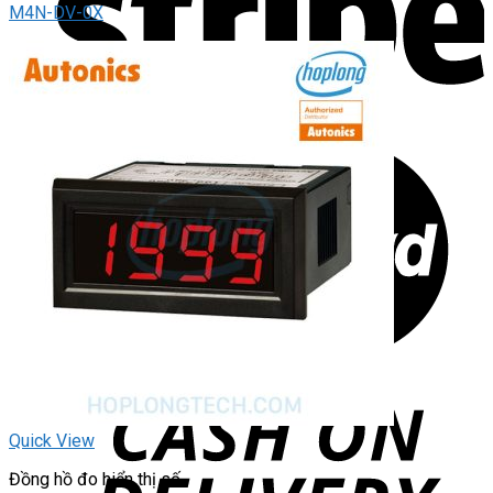
M4N-DV-0X
Quick View
Đồng hồ đo hiển thị số