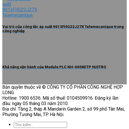
Vai trò của công tắc áp suất 9013FHG22J27X Telemecanique trong
công nghiệp
Khả năng vận hành của Module PLC NH-0008ETP NiSTRO
Bản quyền thuộc về © CÔNG TY CỔ PHẦN CÔNG NGHỆ HỢP
LONG.
Hotline: 1900 6536. Mã số thuế: 0104509916. Đăng ký lần
đầu: ngày 05 tháng 03 năm 2010.
Địa chỉ: Tầng 2, tháp A Mandarin Garden 2, số 99 phố Tân Mai,
Phường Tương Mai, TP. Hà Nội.
Tìm