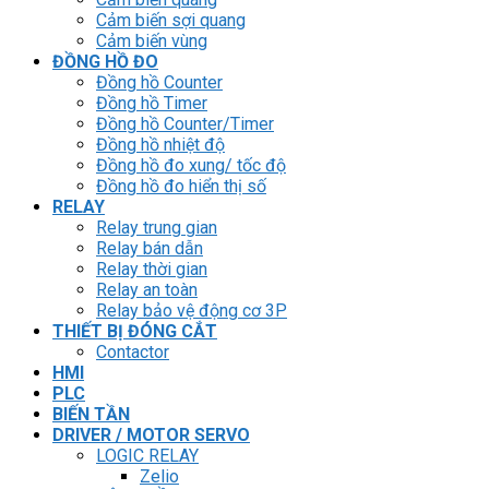
Cảm biến sợi quang
Cảm biến vùng
ĐỒNG HỒ ĐO
Đồng hồ Counter
Đồng hồ Timer
Đồng hồ Counter/Timer
Đồng hồ nhiệt độ
Đồng hồ đo xung/ tốc độ
Đồng hồ đo hiển thị số
RELAY
Relay trung gian
Relay bán dẫn
Relay thời gian
Relay an toàn
Relay bảo vệ động cơ 3P
THIẾT BỊ ĐÓNG CẮT
Contactor
HMI
PLC
BIẾN TẦN
DRIVER / MOTOR SERVO
LOGIC RELAY
Zelio