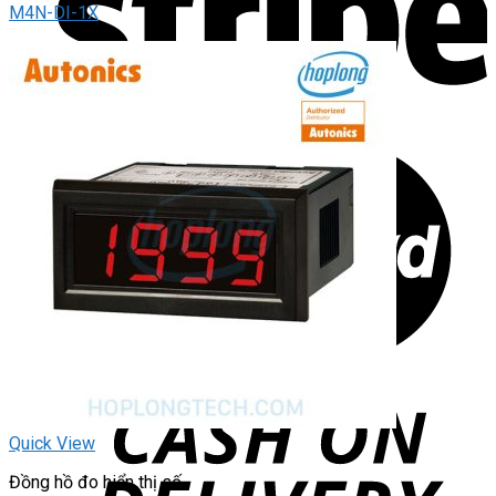
M4N-DI-1X
Quick View
Đồng hồ đo hiển thị số