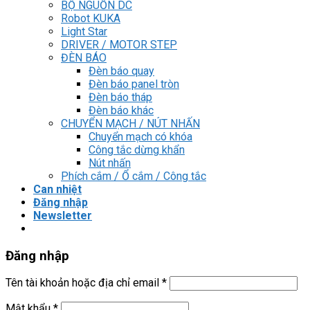
BỘ NGUỒN DC
Robot KUKA
Light Star
DRIVER / MOTOR STEP
ĐÈN BÁO
Đèn báo quay
Đèn báo panel tròn
Đèn báo tháp
Đèn báo khác
CHUYỂN MẠCH / NÚT NHẤN
Chuyển mạch có khóa
Công tắc dừng khẩn
Nút nhấn
Phích cắm / Ổ cắm / Công tắc
Can nhiệt
Đăng nhập
Newsletter
Đăng nhập
Tên tài khoản hoặc địa chỉ email
*
Mật khẩu
*