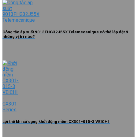
Công tắc áp suất 9013FHG32J55X Telemecanique có thể lắp đặt ở
những vị trí nào?
Lợi thế khi sử dụng khởi động mềm CX301-015-3 VEICHI