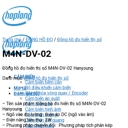
Skip
to
content
Trang chủ
/
ĐỒNG HỒ ĐO
/
Đồng hồ đo hiển thị số
M4N-DV-02
Đồng hồ đo hiển thị số M4N-DV-02 Hanyoung
CẢM BIẾN
Danh mục:
Đồng hồ đo hiển thị số
Cảm biến tiệm cận
Bộ điều khiển cảm biến
Mô tả
Bộ mã hóa vòng quay / Encoder
Đánh giá (0)
Cảm biến áp suất
– Tên sản phẩm: Đồng hồ đo hiển thị số M4N-DV-02
Cảm biến cửa
Hanyoung
Cảm biến hình ảnh
– Ngõ vào đo lường : Điện áp DC (ngõ vào âm)
Cảm biến quang
– Điện năng tiêu thụ : 2W
Cảm biến sợi quang
– Phương pháp chuyển đổi : Phương pháp tích phân kép
Cảm biến vùng