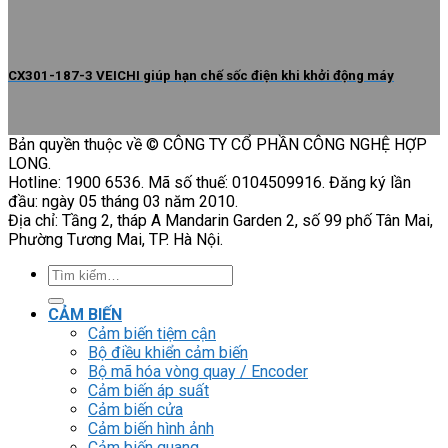
CX301-187-3 VEICHI giúp hạn chế sốc điện khi khởi động máy
Bản quyền thuộc về © CÔNG TY CỔ PHẦN CÔNG NGHỆ HỢP
LONG.
Hotline: 1900 6536. Mã số thuế: 0104509916. Đăng ký lần
đầu: ngày 05 tháng 03 năm 2010.
Địa chỉ: Tầng 2, tháp A Mandarin Garden 2, số 99 phố Tân Mai,
Phường Tương Mai, TP. Hà Nội.
Tìm
kiếm:
CẢM BIẾN
Cảm biến tiệm cận
Bộ điều khiển cảm biến
Bộ mã hóa vòng quay / Encoder
Cảm biến áp suất
Cảm biến cửa
Cảm biến hình ảnh
Cảm biến quang