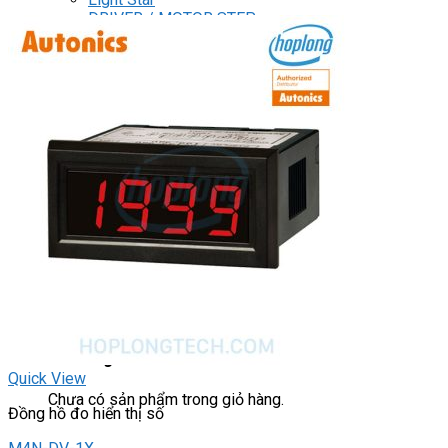
DRIVER / MOTOR STEP
ĐÈN BÁO
Đèn báo quay
Đèn báo panel tròn
Đèn báo tháp
Đèn báo khác
CHUYỂN MẠCH / NÚT NHẤN
Chuyển mạch có khóa
Công tắc dừng khẩn
Nút nhấn
Phích cắm / Ổ cắm / Công tắc
Can nhiệt
Tìm
kiếm:
0
Giỏ hàng
Quick View
Chưa có sản phẩm trong giỏ hàng.
Đồng hồ đo hiển thị số