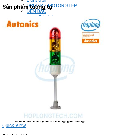
DRIVER / MOTOR STEP
Sản phẩm tương tự
ĐÈN BÁO
Đèn báo quay
Đèn báo panel tròn
Đèn báo tháp
Đèn báo khác
CHUYỂN MẠCH / NÚT NHẤN
Chuyển mạch có khóa
Công tắc dừng khẩn
Nút nhấn
Phích cắm / Ổ cắm / Công tắc
Can nhiệt
Tìm
kiếm:
0
Giỏ hàng
Chưa có sản phẩm trong giỏ hàng.
Quick View