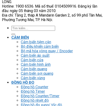
LONG.
Hotline: 1900 6536. Mã số thuế: 0104509916. Đăng ký lần
đầu: ngày 05 tháng 03 năm 2010.
Địa chỉ: Tầng 2, tháp A Mandarin Garden 2, số 99 phố Tân Mai,
Phường Tương Mai, TP. Hà Nội.
Tìm
kiếm:
CẢM BIẾN
Cảm biến tiệm cận
Bộ điều khiển cảm biến
Bộ mã hóa vòng quay / Encoder
Cảm biến áp suất
Cảm biến cửa
Cảm biến hình ảnh
Cảm biến quang
Cảm biến sợi quang
Cảm biến vùng
ĐỒNG HỒ ĐO
Đồng hồ Counter
Đồng hồ Timer
Đồng hồ Counter/Timer
Đồng hồ nhiệt độ
Đồng hồ đo xung/ tốc độ