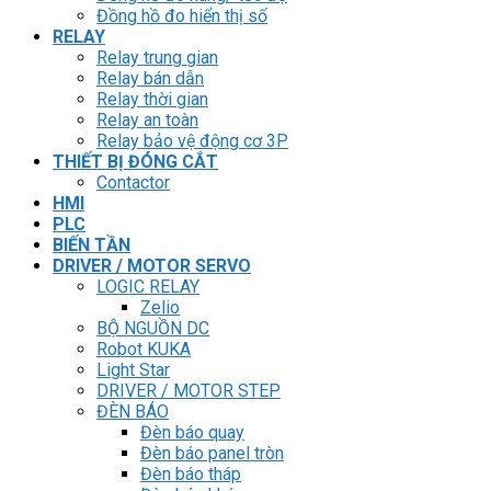
Đồng hồ đo hiển thị số
RELAY
Relay trung gian
Relay bán dẫn
Relay thời gian
Relay an toàn
Relay bảo vệ động cơ 3P
THIẾT BỊ ĐÓNG CẮT
Contactor
HMI
PLC
BIẾN TẦN
DRIVER / MOTOR SERVO
LOGIC RELAY
Zelio
BỘ NGUỒN DC
Robot KUKA
Light Star
DRIVER / MOTOR STEP
ĐÈN BÁO
Đèn báo quay
Đèn báo panel tròn
Đèn báo tháp