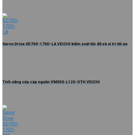
Servo Drive SD700-170D-LA VEICHI kiểm soát tốc độ và vị trí tối ưu
Tính năng của cáp nguồn VM050-L120-OTH VEICHI