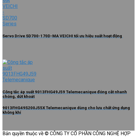
Servo Drive SD700-170D-MA VEICHI tối ưu hiệu suất hoạt động
Công tắc áp suất 9013FHG49J59 Telemecanique đóng cắt nhanh
chóng, dứt khoát
9013FHG49S200J55X Telemecanique dùng cho lưu chất ứng dụng
không khí
Bản quyền thuộc về © CÔNG TY CỔ PHẦN CÔNG NGHỆ HỢP