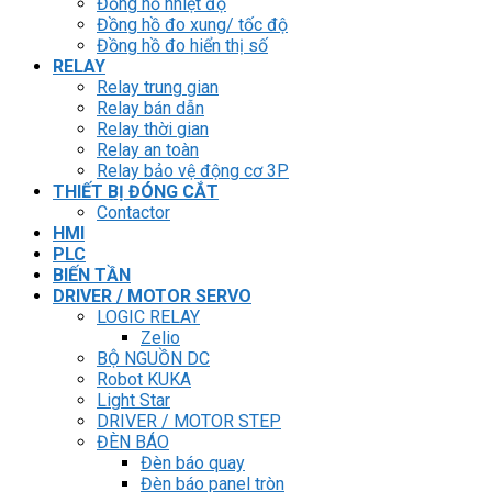
Đồng hồ nhiệt độ
Đồng hồ đo xung/ tốc độ
Đồng hồ đo hiển thị số
RELAY
Relay trung gian
Relay bán dẫn
Relay thời gian
Relay an toàn
Relay bảo vệ động cơ 3P
THIẾT BỊ ĐÓNG CẮT
Contactor
HMI
PLC
BIẾN TẦN
DRIVER / MOTOR SERVO
LOGIC RELAY
Zelio
BỘ NGUỒN DC
Robot KUKA
Light Star
DRIVER / MOTOR STEP
ĐÈN BÁO
Đèn báo quay
Đèn báo panel tròn