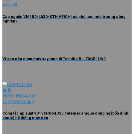
Cáp nguồn VM150-L030-KTH VEICHI có phù hợp môi trường công
nghiệp?
Vì sao nên chọn máy xay sinh tố Toshiba BL-70GR1UV?
Công tắc áp suất 9013FHG54J55 Telemecanique đóng ngắt ổn định,
bảo vệ hệ thống máy nén