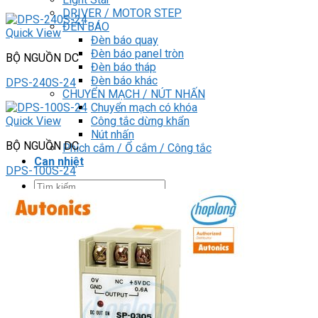
DRIVER / MOTOR STEP
ĐÈN BÁO
Quick View
Đèn báo quay
Đèn báo panel tròn
BỘ NGUỒN DC
Đèn báo tháp
Đèn báo khác
DPS-240S-24
CHUYỂN MẠCH / NÚT NHẤN
Chuyển mạch có khóa
Công tắc dừng khẩn
Quick View
Nút nhấn
BỘ NGUỒN DC
Phích cắm / Ổ cắm / Công tắc
Can nhiệt
DPS-100S-24
Tìm
kiếm:
0
Giỏ hàng
Chưa có sản phẩm trong giỏ hàng.