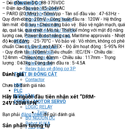
– Dải đầu vào DC : 88-375VDC
ĐỒNG HỒ ĐO
– Điện áp đầu vào : 85-264VAC
Đồng hồ Counter
– PARD (20 MHz) : <50mVpp - Tàn số đầu vào : 47-63Hz -
Đồng hồ Timer
Quy định dòng : 20mV - Công suất đầu ra : 120W - Hệ thống
Đồng hồ Counter/Timer
làm mát : Đối lưu - Chức năng bảo vệ : Bảo vệ ngắn mạch, quá
Đồng hồ nhiệt độ
áp, quá tải, quá nhiệt - Mô tả : Thiết kế mỏng với mật độ năng
Đồng hồ đo xung/ tốc độ
lượng cao, Power Boost nâng cao, Maritime approvals - Nhiệt
Đồng hồ đo hiển thị số
độ hoạt động : -25-70°C - Vỏ bảo vệ : Vỏ nhôm, không có phê
RELAY
chuẩn Class I, Div 2 and ATEX - Độ ẩm hoạt động : 5-95% RH
Relay trung gian
- Quy định tải : 100mV - Tiêu chuẩn : IEC/EN - Chiều dài :
Relay bán dẫn
124mm - Chiều rộng : 40mm - Chiều sâu : 117mm - Trọng
Relay thời gian
lượng : 0.63kg - Dòng điện đầu ra : 5-4.5A
Relay an toàn
Relay bảo vệ động cơ 3P
Đánh giá
THIẾT BỊ ĐÓNG CẮT
Contactor
HMI
Chưa có đánh giá nào.
PLC
BIẾN TẦN
Hãy là người đầu tiên nhận xét “DRM-
DRIVER / MOTOR SERVO
24V120W1PN”
LOGIC RELAY
Zelio
Bạn phải
đăng nhập
để gửi đánh giá.
BỘ NGUỒN DC
Robot KUKA
Sản phẩm tương tự
Light Star