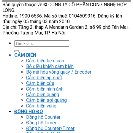
Bản quyền thuộc về © CÔNG TY CỔ PHẦN CÔNG NGHỆ HỢP
LONG.
Hotline: 1900 6536. Mã số thuế: 0104509916. Đăng ký lần
đầu: ngày 05 tháng 03 năm 2010.
Địa chỉ: Tầng 2, tháp A Mandarin Garden 2, số 99 phố Tân Mai,
Phường Tương Mai, TP. Hà Nội.
Tìm
kiếm:
CẢM BIẾN
Cảm biến tiệm cận
Bộ điều khiển cảm biến
Bộ mã hóa vòng quay / Encoder
Cảm biến áp suất
Cảm biến cửa
Cảm biến hình ảnh
Cảm biến quang
Cảm biến sợi quang
Cảm biến vùng
ĐỒNG HỒ ĐO
Đồng hồ Counter
Đồng hồ Timer
Đồng hồ Counter/Timer