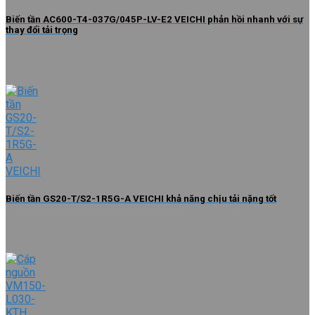
Biến tần AC600-T4-037G/045P-LV-E2 VEICHI phản hồi nhanh với sự
thay đổi tải trọng
Biến tần GS20-T/S2-1R5G-A VEICHI khả năng chịu tải nặng tốt