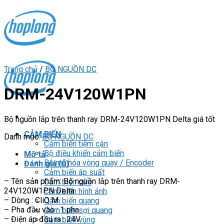
Skip
to
content
Trang chủ
/
BỘ NGUỒN DC
DRM-24V120W1PN
Bộ nguồn lắp trên thanh ray DRM-24V120W1PN Delta giá tốt
CẢM BIẾN
Danh mục:
BỘ NGUỒN DC
Cảm biến tiệm cận
Bộ điều khiển cảm biến
Mô tả
Bộ mã hóa vòng quay / Encoder
Đánh giá (0)
Cảm biến áp suất
– Tên sản phẩm: Bộ nguồn lắp trên thanh ray DRM-
Cảm biến cửa
24V120W1PN Delta
Cảm biến hình ảnh
– Dòng : CliQ M
Cảm biến quang
– Pha đầu vào : 1 pha
Cảm biến sợi quang
– Điện áp đầu ra : 24V
Cảm biến vùng