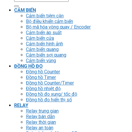
kiếm:
CẢM BIẾN
Cảm biến tiệm cận
Bộ điều khiển cảm biến
Bộ mã hóa vòng quay / Encoder
Cảm biến áp suất
Cảm biến cửa
Cảm biến hình ảnh
Cảm biến quang
Cảm biến sợi quang
Cảm biến vùng
ĐỒNG HỒ ĐO
Đồng hồ Counter
Đồng hồ Timer
Đồng hồ Counter/Timer
Đồng hồ nhiệt độ
Đồng hồ đo xung/ tốc độ
Đồng hồ đo hiển thị số
RELAY
Relay trung gian
Relay bán dẫn
Relay thời gian
Relay an toàn