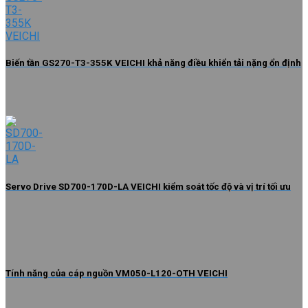
Biến tần GS270-T3-355K VEICHI khả năng điều khiển tải nặng ổn định
Servo Drive SD700-170D-LA VEICHI kiểm soát tốc độ và vị trí tối ưu
Tính năng của cáp nguồn VM050-L120-OTH VEICHI