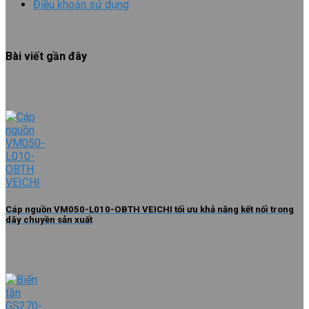
Điều khoản sử dụng
Bài viết gần đây
Cáp nguồn VM050-L010-OBTH VEICHI tối ưu khả năng kết nối trong
dây chuyền sản xuất