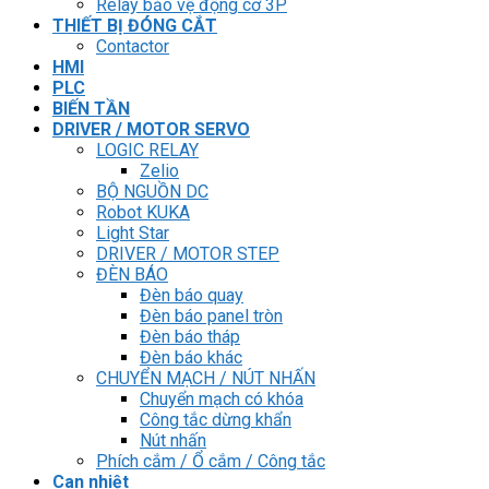
Relay bảo vệ động cơ 3P
THIẾT BỊ ĐÓNG CẮT
Contactor
HMI
PLC
BIẾN TẦN
DRIVER / MOTOR SERVO
LOGIC RELAY
Zelio
BỘ NGUỒN DC
Robot KUKA
Light Star
DRIVER / MOTOR STEP
ĐÈN BÁO
Đèn báo quay
Đèn báo panel tròn
Đèn báo tháp
Đèn báo khác
CHUYỂN MẠCH / NÚT NHẤN
Chuyển mạch có khóa
Công tắc dừng khẩn
Nút nhấn
Phích cắm / Ổ cắm / Công tắc
Can nhiệt