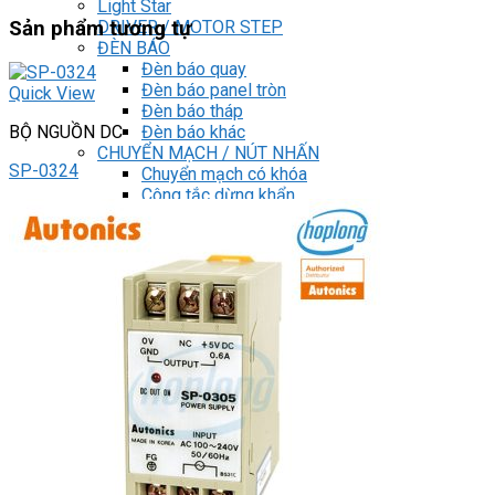
Light Star
DRIVER / MOTOR STEP
Sản phẩm tương tự
ĐÈN BÁO
Đèn báo quay
Đèn báo panel tròn
Quick View
Đèn báo tháp
Đèn báo khác
BỘ NGUỒN DC
CHUYỂN MẠCH / NÚT NHẤN
SP-0324
Chuyển mạch có khóa
Công tắc dừng khẩn
Nút nhấn
Phích cắm / Ổ cắm / Công tắc
Can nhiệt
Tìm
kiếm:
0
Giỏ hàng
Chưa có sản phẩm trong giỏ hàng.