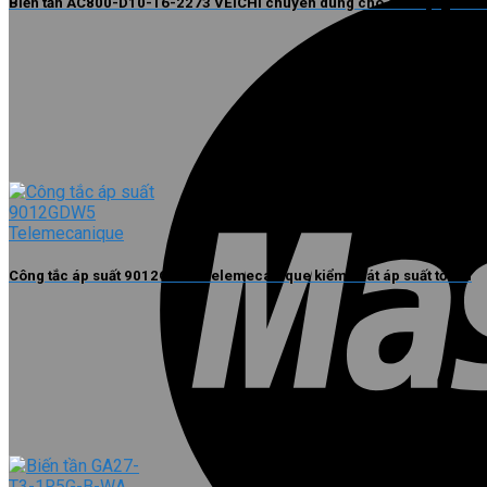
Biến tần AC800-D10-T6-2273 VEICHI chuyên dùng cho các động cơ cỡ
Công tắc áp suất 9012GDW5 Telemecanique kiểm soát áp suất tối ưu