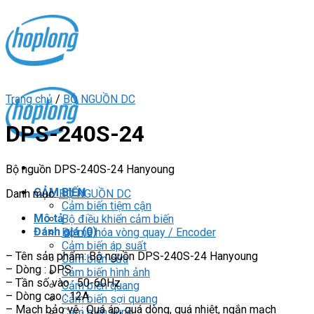
Skip
to
content
Trang chủ
/
BỘ NGUỒN DC
DPS-240S-24
Bộ nguồn DPS-240S-24 Hanyoung
CẢM BIẾN
Danh mục:
BỘ NGUỒN DC
Cảm biến tiệm cận
Mô tả
Bộ điều khiển cảm biến
Đánh giá (0)
Bộ mã hóa vòng quay / Encoder
Cảm biến áp suất
– Tên sản phẩm: Bộ nguồn DPS-240S-24 Hanyoung
Cảm biến cửa
– Dòng : DPS
Cảm biến hình ảnh
– Tần số vào : 50-60Hz
Cảm biến quang
– Dòng cao : 12A
Cảm biến sợi quang
– Mạch bảo vệ : Quá áp, quá dòng, quá nhiệt, ngắn mạch
Cảm biến vùng