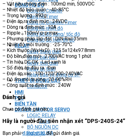
– Vật liệu chống điện : 100mΩ min, 500VDC
ĐỒNG HỒ ĐO
– Nhiệt độ bảo quản : -40-85°C
Đồng hồ Counter
– Trọng lượng : 892g
Đồng hồ Timer
– Điện áp ra định mức : 24VDC
Đồng hồ Counter/Timer
– Dòng ra định mức : 10A
Đồng hồ nhiệt độ
– Ripple : 150mV p-p max.
Đồng hồ đo xung/ tốc độ
– Phương pháp lắp đặt : DIN Rail 35mm
Đồng hồ đo hiển thị số
– Nhiệt độ môi trường : -25-70°C
RELAY
– Kích thước (WxHxD) : 125.5x124x97.8mm
Relay trung gian
– Độ bền điện môi : 2700VAC trong 1 phút
Relay bán dẫn
– Tín hiệu DC OK : Led xanh lá
Relay thời gian
– Số điện áp đầu ra : Đơn
Relay an toàn
– Điện áp vào : 100-120/200-240VAC
Relay bảo vệ động cơ 3P
– Độ ẩm môi trường : 20-90%RH
THIẾT BỊ ĐÓNG CẮT
– Công suất ra định mức : 240W
Contactor
HMI
Đánh giá
PLC
BIẾN TẦN
Chưa có đánh giá nào.
DRIVER / MOTOR SERVO
LOGIC RELAY
Hãy là người đầu tiên nhận xét “DPS-240S-24”
Zelio
BỘ NGUỒN DC
Robot KUKA
Bạn phải
đăng nhập
để gửi đánh giá.