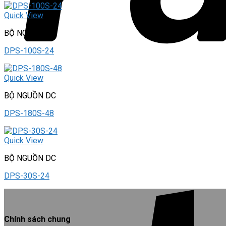
Quick View
BỘ NGUỒN DC
DPS-100S-24
Quick View
BỘ NGUỒN DC
DPS-180S-48
Quick View
BỘ NGUỒN DC
DPS-30S-24
Chính sách chung