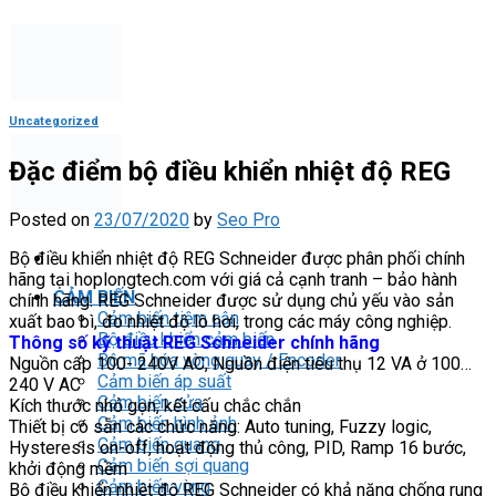
Skip
to
content
Uncategorized
Đặc điểm bộ điều khiển nhiệt độ REG
Posted on
23/07/2020
by
Seo Pro
Bộ điều khiển nhiệt độ REG Schneider được phân phối chính
hãng tại hoplongtech.com với giá cả cạnh tranh – bảo hành
CẢM BIẾN
chính hãng. REG Schneider được sử dụng chủ yếu vào sản
Cảm biến tiệm cận
xuất bao bì, đo nhiệt độ lò hơi, trong các máy công nghiệp.
Bộ điều khiển cảm biến
Thông số kỹ thuật REG Schneider chính hãng
Bộ mã hóa vòng quay / Encoder
Nguồn cấp 100- 240V AC, Nguồn điện tiêu thụ 12 VA ở 100…
Cảm biến áp suất
240 V AC
Cảm biến cửa
Kích thước nhỏ gọn, kết cấu chắc chắn
Cảm biến hình ảnh
Thiết bị có sẵn các chức năng: Auto tuning, Fuzzy logic,
Cảm biến quang
Hysteresis on-off, hoạt động thủ công, PID, Ramp 16 bước,
Cảm biến sợi quang
khởi động mềm
Cảm biến vùng
Bộ điều khiển nhiệt độ REG Schneider có khả năng chống rung