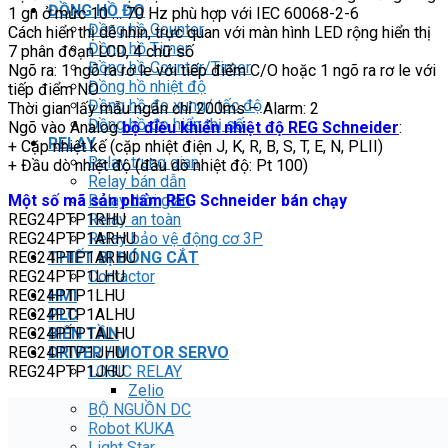
ĐỒNG HỒ ĐO
1 gn ở mức 10 … 70 Hz phù hợp với IEC 60068-2-6
Đồng hồ Counter
Cách hiển thị dễ nhìn, trực quan với màn hình LED rộng hiển thị
Đồng hồ Timer
7 phân đoạn LCD, 4 chữ số
Đồng hồ Counter/Timer
Ngõ ra: 1 ngõ ra rơ le với tiếp điểm C/O hoặc 1 ngõ ra rơ le với
Đồng hồ nhiệt độ
tiếp điểm NO
Đồng hồ đo xung/ tốc độ
Thời gian lấy mẫu ngắn chỉ 200ms – Alarm: 2
Đồng hồ đo hiển thị số
Ngõ vào Analog
bộ điều khiển nhiệt độ REG Schneider
:
RELAY
+ Cặp nhiệt kế (cặp nhiệt điện J, K, R, B, S, T, E, N, PLII)
Relay trung gian
+ Đầu dò nhiệt độ (đầu dò nhiệt độ: Pt 100)
Relay bán dẫn
Một số mã sản phẩm REG Schneider bán chạy
Relay thời gian
REG24PTP1RHU
Relay an toàn
REG24PTP1ARHU
Relay bảo vệ động cơ 3P
REG24PTP1ARHU
THIẾT BỊ ĐÓNG CẮT
REG24PTP1LHU
Contactor
REG24PTP1LHU
HMI
REG24PTP1ALHU
PLC
REG24PTP1ALHU
BIẾN TẦN
REG24PTP1JHU
DRIVER / MOTOR SERVO
REG24PTP1JHU
LOGIC RELAY
Zelio
BỘ NGUỒN DC
Robot KUKA
Light Star