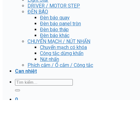
DRIVER / MOTOR STEP
ĐÈN BÁO
Đèn báo quay
Đèn báo panel tròn
Đèn báo tháp
Đèn báo khác
CHUYỂN MẠCH / NÚT NHẤN
Chuyển mạch có khóa
Công tắc dừng khẩn
Nút nhấn
Phích cắm / Ổ cắm / Công tắc
Can nhiệt
Tìm
kiếm:
0
Giỏ hàng
Chưa có sản phẩm trong giỏ hàng.