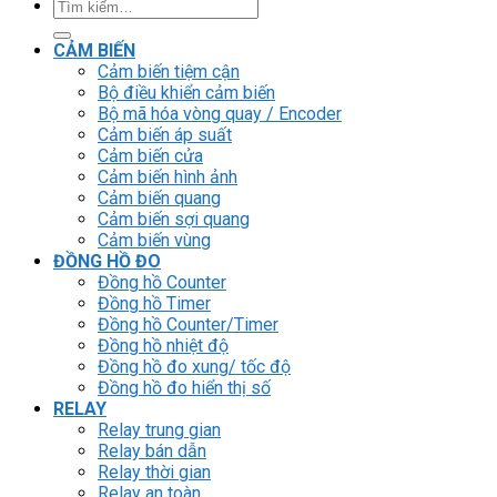
Tìm
kiếm:
CẢM BIẾN
Cảm biến tiệm cận
Bộ điều khiển cảm biến
Bộ mã hóa vòng quay / Encoder
Cảm biến áp suất
Cảm biến cửa
Cảm biến hình ảnh
Cảm biến quang
Cảm biến sợi quang
Cảm biến vùng
ĐỒNG HỒ ĐO
Đồng hồ Counter
Đồng hồ Timer
Đồng hồ Counter/Timer
Đồng hồ nhiệt độ
Đồng hồ đo xung/ tốc độ
Đồng hồ đo hiển thị số
RELAY
Relay trung gian
Relay bán dẫn
Relay thời gian
Relay an toàn