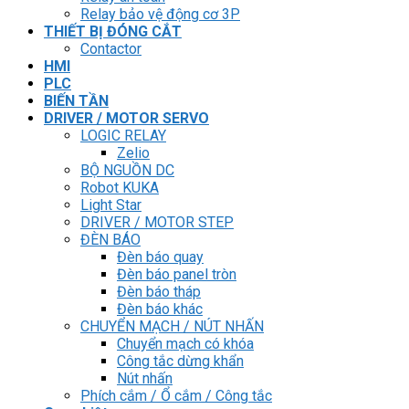
Relay bảo vệ động cơ 3P
THIẾT BỊ ĐÓNG CẮT
Contactor
HMI
PLC
BIẾN TẦN
DRIVER / MOTOR SERVO
LOGIC RELAY
Zelio
BỘ NGUỒN DC
Robot KUKA
Light Star
DRIVER / MOTOR STEP
ĐÈN BÁO
Đèn báo quay
Đèn báo panel tròn
Đèn báo tháp
Đèn báo khác
CHUYỂN MẠCH / NÚT NHẤN
Chuyển mạch có khóa
Công tắc dừng khẩn
Nút nhấn
Phích cắm / Ổ cắm / Công tắc