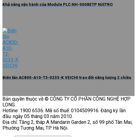
Khả năng vận hành của Module PLC NH-0008ETP NiSTRO
Biến tần AC800-A10-T3-0233-K VEICHI trao đổi năng lượng 2 chiều
Bản quyền thuộc về © CÔNG TY CỔ PHẦN CÔNG NGHỆ HỢP
LONG.
Hotline: 1900 6536. Mã số thuế: 0104509916. Đăng ký lần
đầu: ngày 05 tháng 03 năm 2010.
Địa chỉ: Tầng 2, tháp A Mandarin Garden 2, số 99 phố Tân Mai,
Phường Tương Mai, TP. Hà Nội.