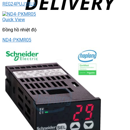
REG24PUJ1RLU
Quick View
Đồng hồ nhiệt độ
ND4-PKMR05