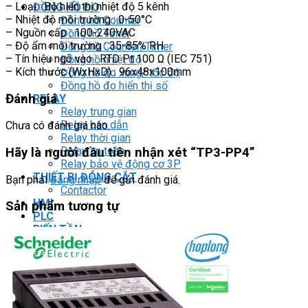
– Loại : Bộ hiển thị nhiệt độ 5 kênh
ĐỒNG HỒ ĐO
– Nhiệt độ môi trường : 0-50°C
Đồng hồ Counter
– Nguồn cấp : 100-240VAC
Đồng hồ Timer
– Độ ẩm môi trường : 35-85% RH
Đồng hồ Counter/Timer
– Tín hiệu ngõ vào : RTD Pt 100 Ω (IEC 751)
Đồng hồ nhiệt độ
– Kích thước (WxHxD) : 96x48x100mm
Đồng hồ đo xung/ tốc độ
Đồng hồ đo hiển thị số
Đánh giá
RELAY
Relay trung gian
Relay bán dẫn
Chưa có đánh giá nào.
Relay thời gian
Relay an toàn
Hãy là người đầu tiên nhận xét “TP3-PP4”
Relay bảo vệ động cơ 3P
THIẾT BỊ ĐÓNG CẮT
Bạn phải
đăng nhập
để gửi đánh giá.
Contactor
HMI
Sản phẩm tương tự
PLC
BIẾN TẦN
DRIVER / MOTOR SERVO
LOGIC RELAY
Zelio
BỘ NGUỒN DC
Robot KUKA
Light Star