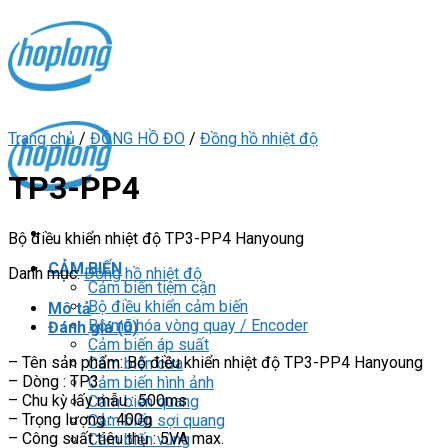
Skip
to
content
Trang chủ
/
ĐỒNG HỒ ĐO
/
Đồng hồ nhiệt độ
TP3-PP4
Bộ điều khiển nhiệt độ TP3-PP4 Hanyoung
CẢM BIẾN
Danh mục:
Đồng hồ nhiệt độ
Cảm biến tiệm cận
Bộ điều khiển cảm biến
Mô tả
Bộ mã hóa vòng quay / Encoder
Đánh giá (0)
Cảm biến áp suất
– Tên sản phẩm: Bộ điều khiển nhiệt độ TP3-PP4 Hanyoung
Cảm biến cửa
– Dòng : TP3
Cảm biến hình ảnh
– Chu kỳ lấy mẫu : 500ms
Cảm biến quang
– Trọng lượng : 400g
Cảm biến sợi quang
– Công suất tiêu thụ : 5VA max.
Cảm biến vùng