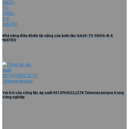
Khả năng điều khiển tải nặng của biến tần GA20-T3-5R5G-B-E
NiSTRO
Vai trò của công tắc áp suất 9013FHG22J27X Telemecanique trong
công nghiệp