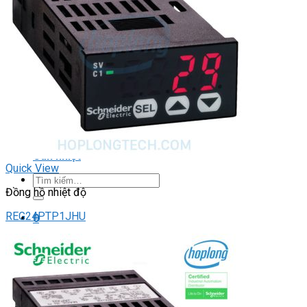
DRIVER / MOTOR STEP
ĐÈN BÁO
Đèn báo quay
Đèn báo panel tròn
Đèn báo tháp
Đèn báo khác
CHUYỂN MẠCH / NÚT NHẤN
Chuyển mạch có khóa
Công tắc dừng khẩn
Nút nhấn
Phích cắm / Ổ cắm / Công tắc
Can nhiệt
Quick View
Tìm
kiếm:
Đồng hồ nhiệt độ
REG24PTP1JHU
0
Giỏ hàng
Chưa có sản phẩm trong giỏ hàng.