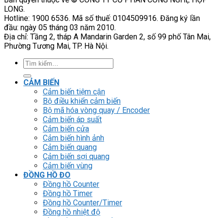
LONG.
Hotline: 1900 6536. Mã số thuế: 0104509916. Đăng ký lần
đầu: ngày 05 tháng 03 năm 2010.
Địa chỉ: Tầng 2, tháp A Mandarin Garden 2, số 99 phố Tân Mai,
Phường Tương Mai, TP. Hà Nội.
Tìm
kiếm:
CẢM BIẾN
Cảm biến tiệm cận
Bộ điều khiển cảm biến
Bộ mã hóa vòng quay / Encoder
Cảm biến áp suất
Cảm biến cửa
Cảm biến hình ảnh
Cảm biến quang
Cảm biến sợi quang
Cảm biến vùng
ĐỒNG HỒ ĐO
Đồng hồ Counter
Đồng hồ Timer
Đồng hồ Counter/Timer
Đồng hồ nhiệt độ