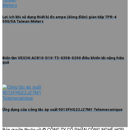
Lợi ích khi sử dụng thiết bị đo ampe (dòng điện) gián tiếp TPR-4
500/5A Taiwan Meters
Biến tần VEICHI AC810-D10-T3-0358-0200 điều khiển tải nặng hiệu
quả
Ứng dụng của công tắc áp suất 9013FHG22J27M1 Telemecanique
Bản quyền thuộc về © CÔNG TY CỔ PHẦN CÔNG NGHỆ HỢP