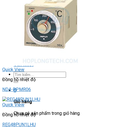
DRIVER / MOTOR STEP
ĐÈN BÁO
Đèn báo quay
Đèn báo panel tròn
Đèn báo tháp
Đèn báo khác
CHUYỂN MẠCH / NÚT NHẤN
Chuyển mạch có khóa
Công tắc dừng khẩn
Nút nhấn
Phích cắm / Ổ cắm / Công tắc
Can nhiệt
Quick View
Tìm
kiếm:
Đồng hồ nhiệt độ
ND4-PPMR06
0
Giỏ hàng
Quick View
Chưa có sản phẩm trong giỏ hàng.
Đồng hồ nhiệt độ
REG48PUN1LHU