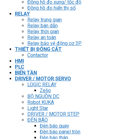
Đồng hồ đo xung/ tốc độ
Đồng hồ đo hiển thị số
RELAY
Relay trung gian
Relay bán dẫn
Relay thời gian
Relay an toàn
Relay bảo vệ động cơ 3P
THIẾT BỊ ĐÓNG CẮT
Contactor
HMI
PLC
BIẾN TẦN
DRIVER / MOTOR SERVO
LOGIC RELAY
Zelio
BỘ NGUỒN DC
Robot KUKA
Light Star
DRIVER / MOTOR STEP
ĐÈN BÁO
Đèn báo quay
Đèn báo panel tròn
Đèn báo tháp