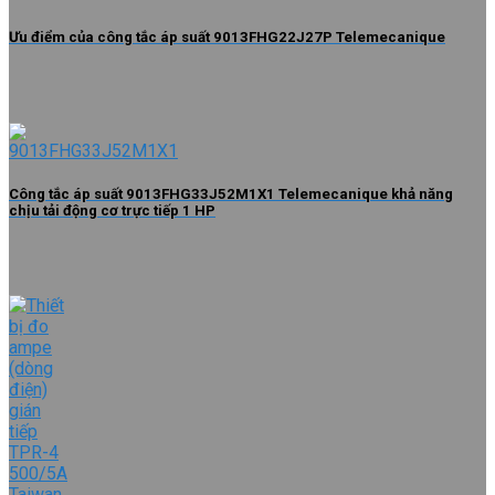
Ưu điểm của công tắc áp suất 9013FHG22J27P Telemecanique
Công tắc áp suất 9013FHG33J52M1X1 Telemecanique khả năng
chịu tải động cơ trực tiếp 1 HP