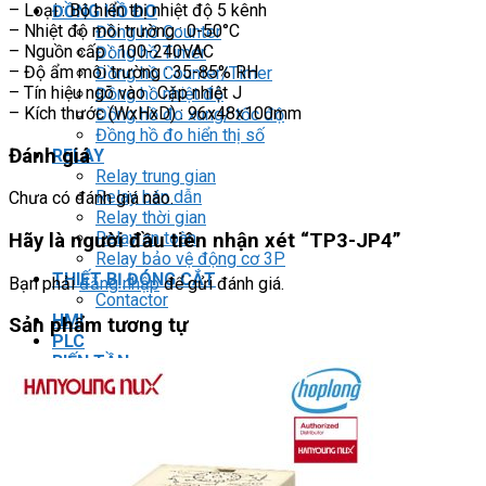
– Loại : Bộ hiển thị nhiệt độ 5 kênh
ĐỒNG HỒ ĐO
– Nhiệt độ môi trường : 0-50°C
Đồng hồ Counter
– Nguồn cấp : 100-240VAC
Đồng hồ Timer
– Độ ẩm môi trường : 35-85% RH
Đồng hồ Counter/Timer
– Tín hiệu ngõ vào : Cặp nhiệt J
Đồng hồ nhiệt độ
– Kích thước (WxHxD) : 96x48x100mm
Đồng hồ đo xung/ tốc độ
Đồng hồ đo hiển thị số
Đánh giá
RELAY
Relay trung gian
Relay bán dẫn
Chưa có đánh giá nào.
Relay thời gian
Relay an toàn
Hãy là người đầu tiên nhận xét “TP3-JP4”
Relay bảo vệ động cơ 3P
THIẾT BỊ ĐÓNG CẮT
Bạn phải
đăng nhập
để gửi đánh giá.
Contactor
HMI
Sản phẩm tương tự
PLC
BIẾN TẦN
DRIVER / MOTOR SERVO
LOGIC RELAY
Zelio
BỘ NGUỒN DC
Robot KUKA
Light Star