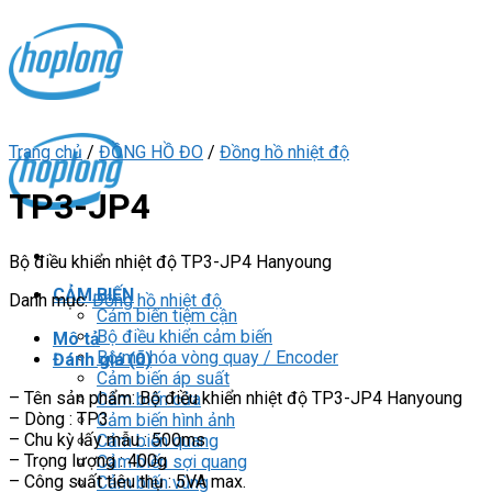
Skip
to
content
Trang chủ
/
ĐỒNG HỒ ĐO
/
Đồng hồ nhiệt độ
TP3-JP4
Bộ điều khiển nhiệt độ TP3-JP4 Hanyoung
CẢM BIẾN
Danh mục:
Đồng hồ nhiệt độ
Cảm biến tiệm cận
Bộ điều khiển cảm biến
Mô tả
Bộ mã hóa vòng quay / Encoder
Đánh giá (0)
Cảm biến áp suất
– Tên sản phẩm: Bộ điều khiển nhiệt độ TP3-JP4 Hanyoung
Cảm biến cửa
– Dòng : TP3
Cảm biến hình ảnh
– Chu kỳ lấy mẫu : 500ms
Cảm biến quang
– Trọng lượng : 400g
Cảm biến sợi quang
– Công suất tiêu thụ : 5VA max.
Cảm biến vùng