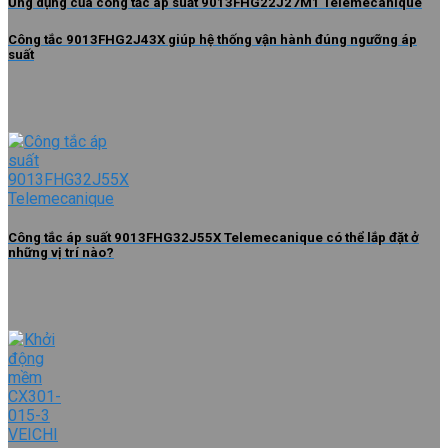
Ứng dụng của công tắc áp suất 9013FHG22J27M1 Telemecanique
Công tắc 9013FHG2J43X giúp hệ thống vận hành đúng ngưỡng áp
suất
Công tắc áp suất 9013FHG32J55X Telemecanique có thể lắp đặt ở
những vị trí nào?