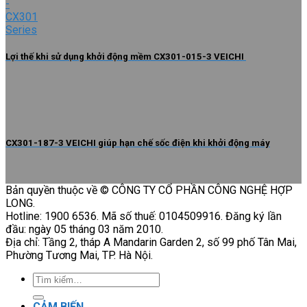
Lợi thế khi sử dụng khởi động mềm CX301-015-3 VEICHI
CX301-187-3 VEICHI giúp hạn chế sốc điện khi khởi động máy
Bản quyền thuộc về © CÔNG TY CỔ PHẦN CÔNG NGHỆ HỢP
LONG.
Hotline: 1900 6536. Mã số thuế: 0104509916. Đăng ký lần
đầu: ngày 05 tháng 03 năm 2010.
Địa chỉ: Tầng 2, tháp A Mandarin Garden 2, số 99 phố Tân Mai,
Phường Tương Mai, TP. Hà Nội.
Tìm
kiếm:
CẢM BIẾN