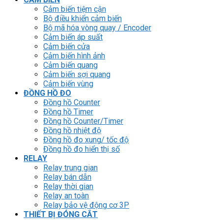
Cảm biến tiệm cận
Bộ điều khiển cảm biến
Bộ mã hóa vòng quay / Encoder
Cảm biến áp suất
Cảm biến cửa
Cảm biến hình ảnh
Cảm biến quang
Cảm biến sợi quang
Cảm biến vùng
ĐỒNG HỒ ĐO
Đồng hồ Counter
Đồng hồ Timer
Đồng hồ Counter/Timer
Đồng hồ nhiệt độ
Đồng hồ đo xung/ tốc độ
Đồng hồ đo hiển thị số
RELAY
Relay trung gian
Relay bán dẫn
Relay thời gian
Relay an toàn
Relay bảo vệ động cơ 3P
THIẾT BỊ ĐÓNG CẮT