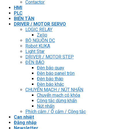
Contactor
HMI
PLC
BIẾN TẦN
DRIVER / MOTOR SERVO
LOGIC RELAY
Zelio
BỘ NGUỒN DC
Robot KUKA
Light Star
DRIVER / MOTOR STEP
ĐÈN BÁO
Đèn báo quay
Đèn báo panel tròn
Đèn báo tháp
Đèn báo khác
CHUYỂN MẠCH / NÚT NHẤN
Chuyển mạch có khóa
Công tắc dừng khẩn
Nút nhấn
Phích cắm / Ổ cắm / Công tắc
Can nhiệt
Đăng nhập
Newsletter