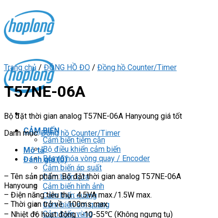
Skip
to
content
Trang chủ
/
ĐỒNG HỒ ĐO
/
Đồng hồ Counter/Timer
T57NE-06A
Bộ đặt thời gian analog T57NE-06A Hanyoung giá tốt
CẢM BIẾN
Danh mục:
Đồng hồ Counter/Timer
Cảm biến tiệm cận
Bộ điều khiển cảm biến
Mô tả
Bộ mã hóa vòng quay / Encoder
Đánh giá (0)
Cảm biến áp suất
– Tên sản phẩm: Bộ đặt thời gian analog T57NE-06A
Cảm biến cửa
Hanyoung
Cảm biến hình ảnh
– Điện năng tiêu thụ : 4.5VA max./1.5W max.
Cảm biến quang
– Thời gian trở về : 100ms max.
Cảm biến sợi quang
Cảm biến vùng
– Nhiệt độ hoạt động : -10-55℃ (Không ngưng tụ)