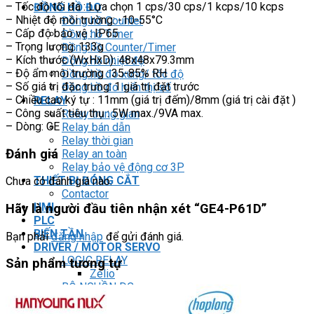
– Tốc độ tối đa : Lựa chọn 1 cps/30 cps/1 kcps/10 kcps
ĐỒNG HỒ ĐO
– Nhiệt độ môi trường: -10-55°C
Đồng hồ Counter
– Cấp độ bảo vệ : IP65
Đồng hồ Timer
– Trọng lượng: 133g
Đồng hồ Counter/Timer
– Kích thước (WxHxD): 48x48x79.3mm
Đồng hồ nhiệt độ
– Độ ẩm môi trường : 35-85% RH
Đồng hồ đo xung/ tốc độ
– Số giá trị đặc trưng: 1 giá trị đặt trước
Đồng hồ đo hiển thị số
– Chiều cao ký tự : 11mm (giá trị đếm)/8mm (giá trị cài đặt )
RELAY
– Công suất tiêu thụ : 5W max./9VA max.
Relay trung gian
– Dòng: GE
Relay bán dẫn
Relay thời gian
Đánh giá
Relay an toàn
Relay bảo vệ động cơ 3P
THIẾT BỊ ĐÓNG CẮT
Chưa có đánh giá nào.
Contactor
HMI
Hãy là người đầu tiên nhận xét “GE4-P61D”
PLC
BIẾN TẦN
Bạn phải
đăng nhập
để gửi đánh giá.
DRIVER / MOTOR SERVO
LOGIC RELAY
Sản phẩm tương tự
Zelio
BỘ NGUỒN DC
Robot KUKA
Light Star