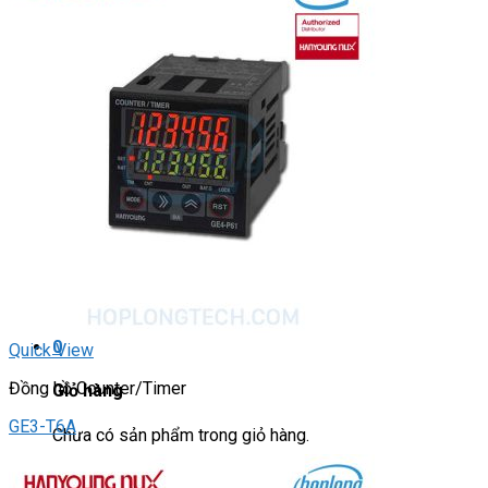
DRIVER / MOTOR STEP
ĐÈN BÁO
Đèn báo quay
Đèn báo panel tròn
Đèn báo tháp
Đèn báo khác
CHUYỂN MẠCH / NÚT NHẤN
Chuyển mạch có khóa
Công tắc dừng khẩn
Nút nhấn
Phích cắm / Ổ cắm / Công tắc
Can nhiệt
Tìm
kiếm:
0
Quick View
Đồng hồ Counter/Timer
Giỏ hàng
GE3-T6A
Chưa có sản phẩm trong giỏ hàng.