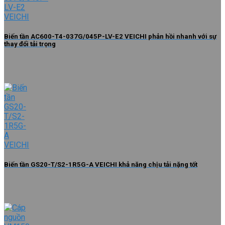
Biến tần AC600-T4-037G/045P-LV-E2 VEICHI phản hồi nhanh với sự
thay đổi tải trọng
Biến tần GS20-T/S2-1R5G-A VEICHI khả năng chịu tải nặng tốt