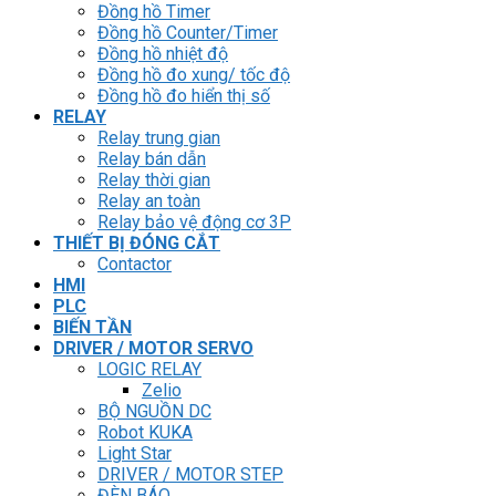
Đồng hồ Timer
Đồng hồ Counter/Timer
Đồng hồ nhiệt độ
Đồng hồ đo xung/ tốc độ
Đồng hồ đo hiển thị số
RELAY
Relay trung gian
Relay bán dẫn
Relay thời gian
Relay an toàn
Relay bảo vệ động cơ 3P
THIẾT BỊ ĐÓNG CẮT
Contactor
HMI
PLC
BIẾN TẦN
DRIVER / MOTOR SERVO
LOGIC RELAY
Zelio
BỘ NGUỒN DC
Robot KUKA
Light Star
DRIVER / MOTOR STEP
ĐÈN BÁO