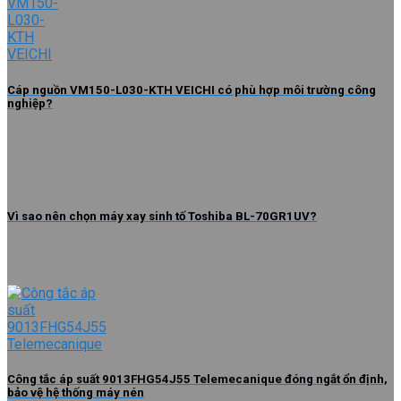
Cáp nguồn VM150-L030-KTH VEICHI có phù hợp môi trường công
nghiệp?
Vì sao nên chọn máy xay sinh tố Toshiba BL-70GR1UV?
Công tắc áp suất 9013FHG54J55 Telemecanique đóng ngắt ổn định,
bảo vệ hệ thống máy nén