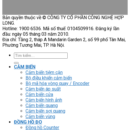
Bản quyền thuộc về © CÔNG TY CỔ PHẦN CÔNG NGHỆ HỢP
LONG.
Hotline: 1900 6536. Mã số thuế: 0104509916. Đăng ký lần
đầu: ngày 05 tháng 03 năm 2010.
Địa chỉ: Tầng 2, tháp A Mandarin Garden 2, số 99 phố Tân Mai,
Phường Tương Mai, TP. Hà Nội.
Tìm
kiếm:
CẢM BIẾN
Cảm biến tiệm cận
Bộ điều khiển cảm biến
Bộ mã hóa vòng quay / Encoder
Cảm biến áp suất
Cảm biến cửa
Cảm biến hình ảnh
Cảm biến quang
Cảm biến sợi quang
Cảm biến vùng
ĐỒNG HỒ ĐO
Đồng hồ Counter