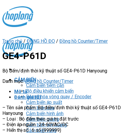
Skip
to
content
Trang chủ
/
ĐỒNG HỒ ĐO
/
Đồng hồ Counter/Timer
GE4-P61D
Bộ đếm/định thời kỹ thuật số GE4-P61D Hanyoung
CẢM BIẾN
Danh mục:
Đồng hồ Counter/Timer
Cảm biến tiệm cận
Bộ điều khiển cảm biến
Mô tả
Bộ mã hóa vòng quay / Encoder
Đánh giá (0)
Cảm biến áp suất
– Tên sản phẩm: Bộ đếm/định thời kỹ thuật số GE4-P61D
Cảm biến cửa
Hanyoung
Cảm biến hình ảnh
– Loại : Bộ đếm theo giá trị đặt trước
Cảm biến quang
– Điện áp nguồn : 24-60VAC/DC
Cảm biến sợi quang
– Hiển thị số : 6 số (999999)
Cảm biến vùng