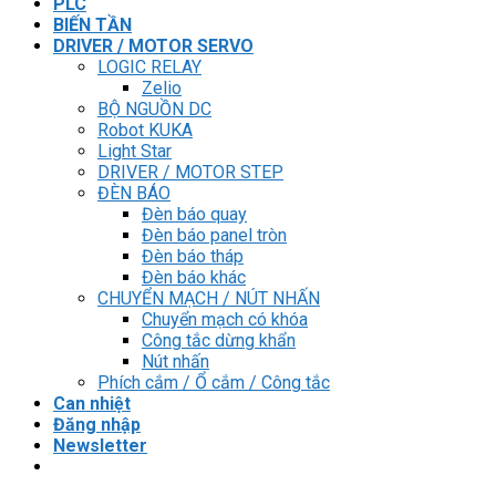
PLC
BIẾN TẦN
DRIVER / MOTOR SERVO
LOGIC RELAY
Zelio
BỘ NGUỒN DC
Robot KUKA
Light Star
DRIVER / MOTOR STEP
ĐÈN BÁO
Đèn báo quay
Đèn báo panel tròn
Đèn báo tháp
Đèn báo khác
CHUYỂN MẠCH / NÚT NHẤN
Chuyển mạch có khóa
Công tắc dừng khẩn
Nút nhấn
Phích cắm / Ổ cắm / Công tắc
Can nhiệt
Đăng nhập
Newsletter