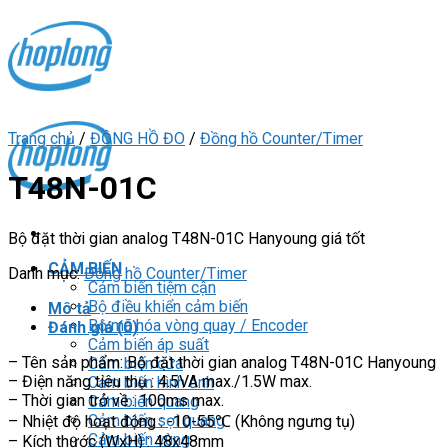
Skip
to
content
Trang chủ
/
ĐỒNG HỒ ĐO
/
Đồng hồ Counter/Timer
T48N-01C
Bộ đặt thời gian analog T48N-01C Hanyoung giá tốt
CẢM BIẾN
Danh mục:
Đồng hồ Counter/Timer
Cảm biến tiệm cận
Bộ điều khiển cảm biến
Mô tả
Bộ mã hóa vòng quay / Encoder
Đánh giá (0)
Cảm biến áp suất
– Tên sản phẩm: Bộ đặt thời gian analog T48N-01C Hanyoung
Cảm biến cửa
– Điện năng tiêu thụ : 4.5VA max./1.5W max.
Cảm biến hình ảnh
– Thời gian trở về : 100ms max.
Cảm biến quang
Cảm biến sợi quang
– Nhiệt độ hoạt động : -10-55℃ (Không ngưng tụ)
Cảm biến vùng
– Kích thước (WxH) : 48x48mm