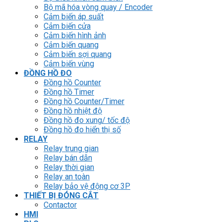
Bộ mã hóa vòng quay / Encoder
Cảm biến áp suất
Cảm biến cửa
Cảm biến hình ảnh
Cảm biến quang
Cảm biến sợi quang
Cảm biến vùng
ĐỒNG HỒ ĐO
Đồng hồ Counter
Đồng hồ Timer
Đồng hồ Counter/Timer
Đồng hồ nhiệt độ
Đồng hồ đo xung/ tốc độ
Đồng hồ đo hiển thị số
RELAY
Relay trung gian
Relay bán dẫn
Relay thời gian
Relay an toàn
Relay bảo vệ động cơ 3P
THIẾT BỊ ĐÓNG CẮT
Contactor
HMI