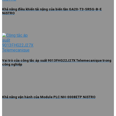
Khả năng điều khiển tải nặng của biến tần GA20-T3-5R5G-B-E
NiSTRO
Vai trò của công tắc áp suất 9013FHG22J27X Telemecanique trong
công nghiệp
Khả năng vận hành của Module PLC NH-0008ETP NiSTRO