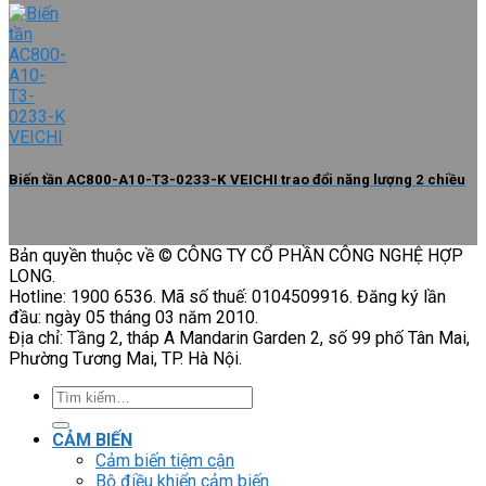
Biến tần AC800-A10-T3-0233-K VEICHI trao đổi năng lượng 2 chiều
Bản quyền thuộc về © CÔNG TY CỔ PHẦN CÔNG NGHỆ HỢP
LONG.
Hotline: 1900 6536. Mã số thuế: 0104509916. Đăng ký lần
đầu: ngày 05 tháng 03 năm 2010.
Địa chỉ: Tầng 2, tháp A Mandarin Garden 2, số 99 phố Tân Mai,
Phường Tương Mai, TP. Hà Nội.
Tìm
kiếm:
CẢM BIẾN
Cảm biến tiệm cận
Bộ điều khiển cảm biến