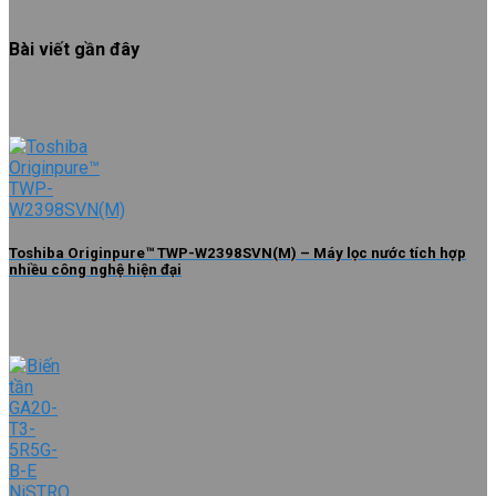
Bài viết gần đây
Toshiba Originpure™ TWP-W2398SVN(M) – Máy lọc nước tích hợp
nhiều công nghệ hiện đại