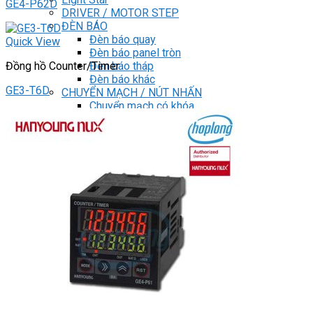
GE4-P62D
DRIVER / MOTOR STEP
ĐÈN BÁO
Đèn báo quay
Quick View
Đèn báo panel tròn
Đèn báo tháp
Đồng hồ Counter/Timer
Đèn báo khác
GE3-T6D
CHUYỂN MẠCH / NÚT NHẤN
Chuyển mạch có khóa
Công tắc dừng khẩn
Nút nhấn
Phích cắm / Ổ cắm / Công tắc
Can nhiệt
Tìm
kiếm:
0
Giỏ hàng
Chưa có sản phẩm trong giỏ hàng.