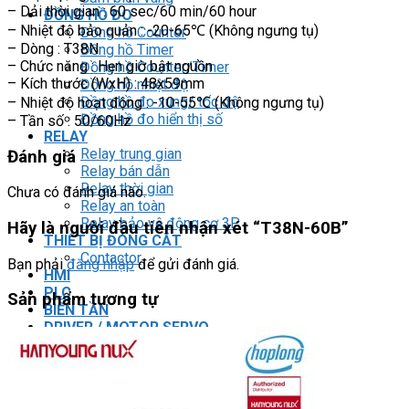
– Dải thời gian : 60 sec/60 min/60 hour
ĐỒNG HỒ ĐO
– Nhiệt độ bảo quản : -20-65℃ (Không ngưng tụ)
Đồng hồ Counter
– Dòng : T38N
Đồng hồ Timer
– Chức năng : Hẹn giờ bật nguồn
Đồng hồ Counter/Timer
– Kích thước (WxH) : 48x59mm
Đồng hồ nhiệt độ
Đồng hồ đo xung/ tốc độ
– Nhiệt độ hoạt động : -10-55℃ (Không ngưng tụ)
Đồng hồ đo hiển thị số
– Tần số : 50/60Hz
RELAY
Relay trung gian
Đánh giá
Relay bán dẫn
Relay thời gian
Chưa có đánh giá nào.
Relay an toàn
Relay bảo vệ động cơ 3P
Hãy là người đầu tiên nhận xét “T38N-60B”
THIẾT BỊ ĐÓNG CẮT
Contactor
Bạn phải
đăng nhập
để gửi đánh giá.
HMI
PLC
Sản phẩm tương tự
BIẾN TẦN
DRIVER / MOTOR SERVO
LOGIC RELAY
Zelio
BỘ NGUỒN DC
Robot KUKA