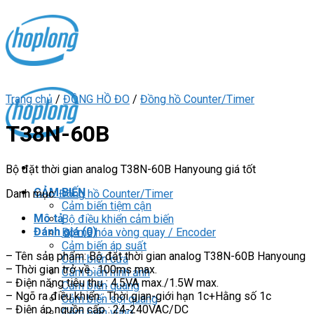
Skip
to
content
Trang chủ
/
ĐỒNG HỒ ĐO
/
Đồng hồ Counter/Timer
T38N-60B
Bộ đặt thời gian analog T38N-60B Hanyoung giá tốt
CẢM BIẾN
Danh mục:
Đồng hồ Counter/Timer
Cảm biến tiệm cận
Mô tả
Bộ điều khiển cảm biến
Đánh giá (0)
Bộ mã hóa vòng quay / Encoder
Cảm biến áp suất
– Tên sản phẩm: Bộ đặt thời gian analog T38N-60B Hanyoung
Cảm biến cửa
– Thời gian trở về : 100ms max.
Cảm biến hình ảnh
– Điện năng tiêu thụ : 4.5VA max./1.5W max.
Cảm biến quang
– Ngõ ra điều khiển : Thời gian-giới hạn 1c+Hằng số 1c
Cảm biến sợi quang
– Điện áp nguồn cấp : 24-240VAC/DC
Cảm biến vùng