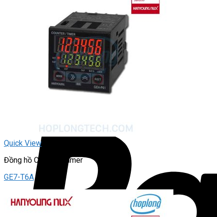
Quick View
Đồng hồ Counter/Timer
GE7-T6A