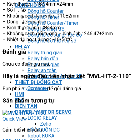
– Kích thước : 118.94mm×24mm
ĐỒNG HỒ ĐO
– Số F : 16
Đồng hồ Counter
– Khoảng cách làm việc : 110±2mm
Đồng hồ Timer
– Dòng : Telecentric
Đồng hồ Counter/Timer
– Kích thước ảnh : Φ8.4mm
Đồng hồ nhiệt độ
– Khoảng cách đối tượng – hình ảnh : 246.47±2mm
Đồng hồ đo xung/ tốc độ
– Nhiệt độ hoạt động : -10-50°C
Đồng hồ đo hiển thị số
RELAY
Đánh giá
Relay trung gian
Relay bán dẫn
Chưa có đánh giá nào.
Relay thời gian
Relay an toàn
Hãy là người đầu tiên nhận xét “MVL-HT-2-110”
Relay bảo vệ động cơ 3P
THIẾT BỊ ĐÓNG CẮT
Contactor
Bạn phải
đăng nhập
để gửi đánh giá.
HMI
PLC
Sản phẩm tương tự
BIẾN TẦN
DRIVER / MOTOR SERVO
LOGIC RELAY
Quick View
Zelio
BỘ NGUỒN DC
Cảm biến hình ảnh
Robot KUKA