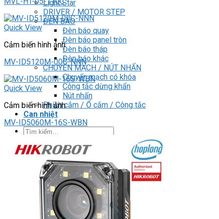
MVL-HT-05-110C
Light Star
DRIVER / MOTOR STEP
ĐÈN BÁO
Quick View
Đèn báo quay
Đèn báo panel tròn
Cảm biến hình ảnh
Đèn báo tháp
Đèn báo khác
MV-ID5120M-00C-NNN
CHUYỂN MẠCH / NÚT NHẤN
Chuyển mạch có khóa
Công tắc dừng khẩn
Quick View
Nút nhấn
Phích cắm / Ổ cắm / Công tắc
Cảm biến hình ảnh
Can nhiệt
MV-ID5060M-16S-WBN
Tìm
kiếm:
0
Giỏ hàng
Chưa có sản phẩm trong giỏ hàng.