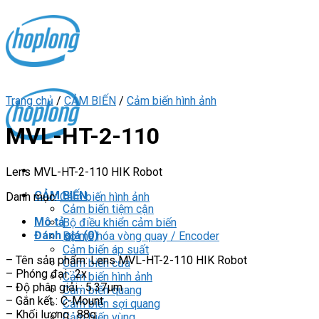
Skip
to
content
Trang chủ
/
CẢM BIẾN
/
Cảm biến hình ảnh
MVL-HT-2-110
Lens MVL-HT-2-110 HIK Robot
CẢM BIẾN
Danh mục:
Cảm biến hình ảnh
Cảm biến tiệm cận
Mô tả
Bộ điều khiển cảm biến
Đánh giá (0)
Bộ mã hóa vòng quay / Encoder
Cảm biến áp suất
– Tên sản phẩm: Lens MVL-HT-2-110 HIK Robot
Cảm biến cửa
– Phóng đại : 2x
Cảm biến hình ảnh
– Độ phân giải : 5.37µm
Cảm biến quang
– Gắn kết : C-Mount
Cảm biến sợi quang
– Khối lượng : 88g
Cảm biến vùng