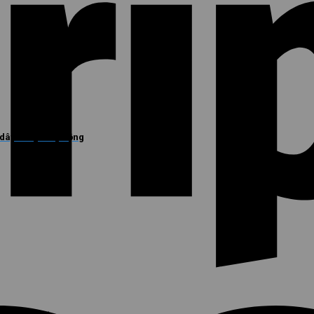
 dây chuyền tự động
iếp động cơ