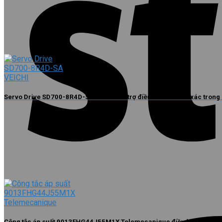
Servo Drive SD700-8R4D-SA VEICHI hỗ trợ điều khiển chính xác trong
Công tắc áp suất 9013FHG44J55M1X Telemecanique điều khiển trực t