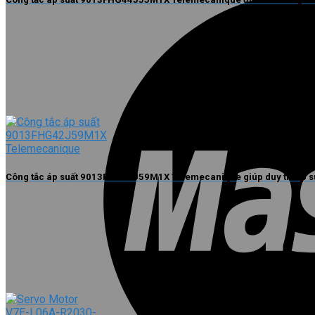
Công tắc áp suất 9013FHG42J59M1X Telemecanique giúp duy trì áp su