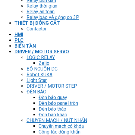
Relay bán dẫn
Relay thời gian
Relay an toàn
Relay bảo vệ động cơ 3P
THIẾT BỊ ĐÓNG CẮT
Contactor
HMI
PLC
BIẾN TẦN
DRIVER / MOTOR SERVO
LOGIC RELAY
Zelio
BỘ NGUỒN DC
Robot KUKA
Light Star
DRIVER / MOTOR STEP
ĐÈN BÁO
Đèn báo quay
Đèn báo panel tròn
Đèn báo tháp
Đèn báo khác
CHUYỂN MẠCH / NÚT NHẤN
Chuyển mạch có khóa
Công tắc dừng khẩn