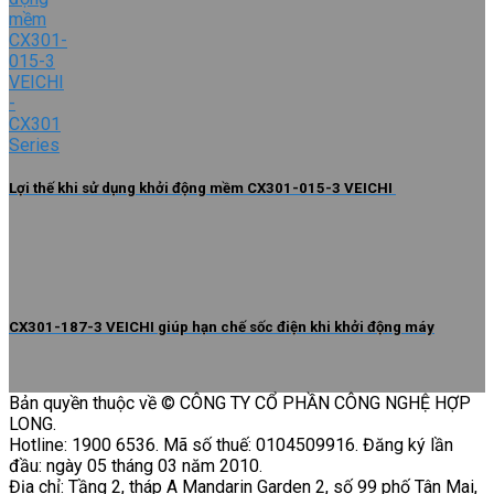
Lợi thế khi sử dụng khởi động mềm CX301-015-3 VEICHI
CX301-187-3 VEICHI giúp hạn chế sốc điện khi khởi động máy
Bản quyền thuộc về © CÔNG TY CỔ PHẦN CÔNG NGHỆ HỢP
LONG.
Hotline: 1900 6536. Mã số thuế: 0104509916. Đăng ký lần
đầu: ngày 05 tháng 03 năm 2010.
Địa chỉ: Tầng 2, tháp A Mandarin Garden 2, số 99 phố Tân Mai,