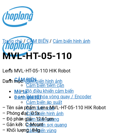
Skip
to
content
Trang chủ
/
CẢM BIẾN
/
Cảm biến hình ảnh
MVL-HT-05-110
Lens MVL-HT-05-110 HIK Robot
CẢM BIẾN
Danh mục:
Cảm biến hình ảnh
Cảm biến tiệm cận
Bộ điều khiển cảm biến
Mô tả
Bộ mã hóa vòng quay / Encoder
Đánh giá (0)
Cảm biến áp suất
– Tên sản phẩm: Lens MVL-HT-05-110 HIK Robot
Cảm biến cửa
– Phóng đại : 0.5x
Cảm biến hình ảnh
– Độ phân giải : 12.61µm
Cảm biến quang
– Gắn kết : C-Mount
Cảm biến sợi quang
– Khối lượng : 84g
Cảm biến vùng