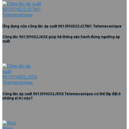
Ứng dụng của công tắc áp suất 9013FHG22J27M1 Telemecanique
Công tắc 9013FHG2J43X giúp hệ thống vận hành đúng ngưỡng áp
suất
Công tắc áp suất 9013FHG32J55X Telemecanique có thể lắp đặt ở
những vị trí nào?