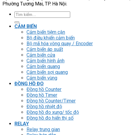
Phường Tương Mai, TP. Hà Nội.
Tìm
kiếm:
CẢM BIẾN
Cảm biến tiệm cận
Bộ điều khiển cảm biến
Bộ mã hóa vòng quay / Encoder
Cảm biến áp suất
Cảm biến cửa
Cảm biến hình ảnh
Cảm biến quang
Cảm biến sợi quang
Cảm biến vùng
ĐỒNG HỒ ĐO
Đồng hồ Counter
Đồng hồ Timer
Đồng hồ Counter/Timer
Đồng hồ nhiệt độ
Đồng hồ đo xung/ tốc độ
Đồng hồ đo hiển thị số
RELAY
Relay trung gian