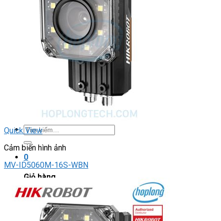
DRIVER / MOTOR STEP
ĐÈN BÁO
Đèn báo quay
Đèn báo panel tròn
Đèn báo tháp
Đèn báo khác
CHUYỂN MẠCH / NÚT NHẤN
Chuyển mạch có khóa
Công tắc dừng khẩn
Nút nhấn
Phích cắm / Ổ cắm / Công tắc
Can nhiệt
Tìm
Quick View
kiếm:
Cảm biến hình ảnh
0
MV-ID5060M-16S-WBN
Giỏ hàng
Chưa có sản phẩm trong giỏ hàng.