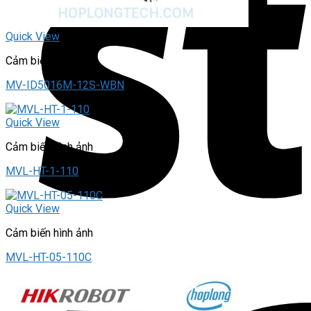
Quick View
Cảm biến hình ảnh
MV-ID5016M-12S-WBN
Quick View
Cảm biến hình ảnh
MVL-HT-1-110
Quick View
Cảm biến hình ảnh
MVL-HT-05-110C