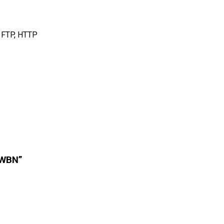
, FTP, HTTP
-WBN”