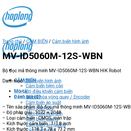
Skip
to
content
Trang chủ
/
CẢM BIẾN
/
Cảm biến hình ảnh
MV-ID5060M-12S-WBN
Bộ đọc mã thông minh MV-ID5060M-12S-WBN HIK Robot
CẢM BIẾN
Danh mục:
Cảm biến hình ảnh
Cảm biến tiệm cận
Mô tả
Bộ điều khiển cảm biến
Đánh giá (0)
Bộ mã hóa vòng quay / Encoder
Cảm biến áp suất
– Tên sản phẩm: Bộ đọc mã thông minh MV-ID5060M-12S-WB
Cảm biến cửa
– Độ phân giải : 3072 × 2048
Cảm biến hình ảnh
– Loại cảm biến : CMOS, màn trập
Cảm biến quang
– Kích thước cảm biến : 1/1.8 inch
Cảm biến sợi quang
– Kích thước : 118.7 x 78 x 73.2 mm
Cảm biến vùng