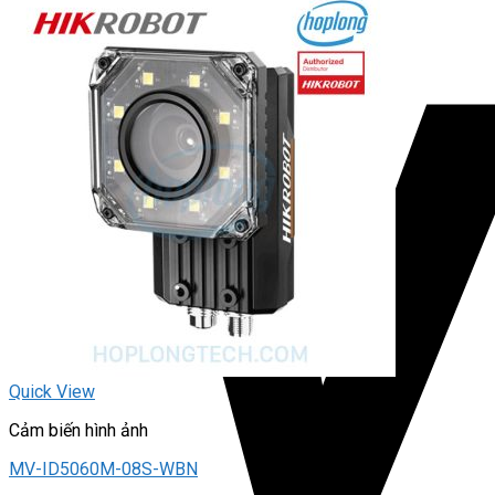
Quick View
Cảm biến hình ảnh
MV-ID5060M-08S-WBN