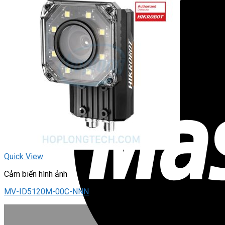
Quick View
Cảm biến hình ảnh
MV-ID5120M-00C-NNN