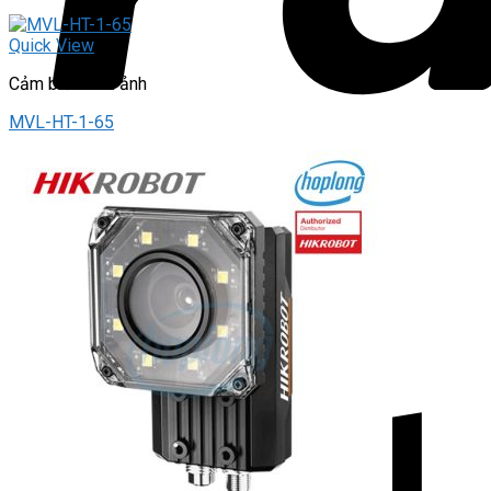
Quick View
Cảm biến hình ảnh
MVL-HT-1-65