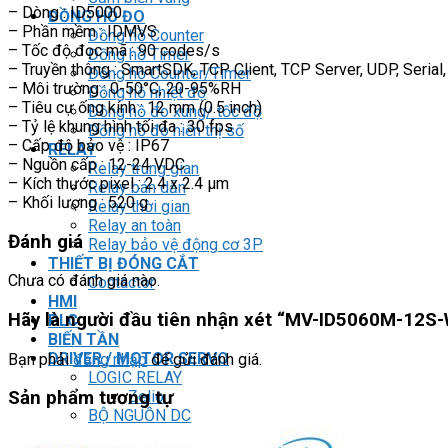
– Dòng : ID5000
ĐỒNG HỒ ĐO
– Phần mềm : IDMVS
Đồng hồ Counter
– Tốc độ đọc mã : 90 codes/s
Đồng hồ Timer
– Truyền thông : SmartSDK, TCP Client, TCP Server, UDP, Serial
Đồng hồ Counter/Timer
– Môi trường : 0-50°C, 20-95%RH
Đồng hồ nhiệt độ
– Tiêu cự ống kính : 12 mm (0.5 inch)
Đồng hồ đo xung/ tốc độ
– Tỷ lệ khung hình tối đa : 30 fps
Đồng hồ đo hiển thị số
– Cấp độ bảo vệ : IP67
RELAY
– Nguồn cấp : 12-24 VDC
Relay trung gian
– Kích thước pixel : 2.4 x 2.4 μm
Relay bán dẫn
– Khối lượng : 520 g
Relay thời gian
Relay an toàn
Đánh giá
Relay bảo vệ động cơ 3P
THIẾT BỊ ĐÓNG CẮT
Chưa có đánh giá nào.
Contactor
HMI
Hãy là người đầu tiên nhận xét “MV-ID5060M-12S
PLC
BIẾN TẦN
DRIVER / MOTOR SERVO
Bạn phải
đăng nhập
để gửi đánh giá.
LOGIC RELAY
Zelio
Sản phẩm tương tự
BỘ NGUỒN DC
Robot KUKA