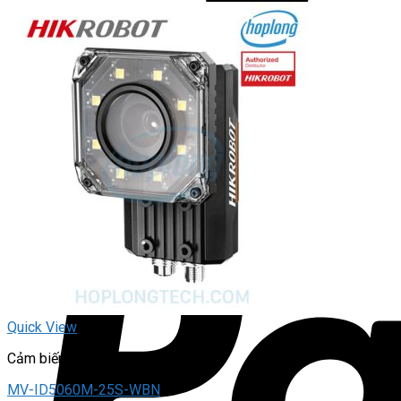
Quick View
Cảm biến hình ảnh
MV-ID5060M-25S-WBN