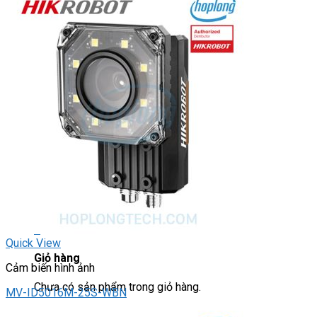
Light Star
DRIVER / MOTOR STEP
ĐÈN BÁO
Đèn báo quay
Đèn báo panel tròn
Đèn báo tháp
Đèn báo khác
CHUYỂN MẠCH / NÚT NHẤN
Chuyển mạch có khóa
Công tắc dừng khẩn
Nút nhấn
Phích cắm / Ổ cắm / Công tắc
Can nhiệt
Tìm
kiếm:
0
Quick View
Giỏ hàng
Cảm biến hình ảnh
Chưa có sản phẩm trong giỏ hàng.
MV-ID5016M-25S-WBN