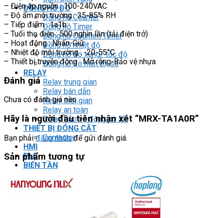
– Điện áp nguồn : 100-240VAC
ĐỒNG HỒ ĐO
– Độ ẩm môi trường : 35-85% RH
Đồng hồ Counter
– Tiếp điểm : 1a1b
Đồng hồ Timer
– Tuổi thọ điện : 500 nghìn lần (tải điện trở)
Đồng hồ Counter/Timer
– Hoạt động : Nhấn-Giữ
Đồng hồ nhiệt độ
– Nhiệt độ môi trường : -20-55°C
Đồng hồ đo xung/ tốc độ
– Thiết bị truyền động : Mở rộng-Bảo vệ nhựa
Đồng hồ đo hiển thị số
RELAY
Đánh giá
Relay trung gian
Relay bán dẫn
Chưa có đánh giá nào.
Relay thời gian
Relay an toàn
Hãy là người đầu tiên nhận xét “MRX-TA1A0R”
Relay bảo vệ động cơ 3P
THIẾT BỊ ĐÓNG CẮT
Contactor
Bạn phải
đăng nhập
để gửi đánh giá.
HMI
PLC
Sản phẩm tương tự
BIẾN TẦN
DRIVER / MOTOR SERVO
LOGIC RELAY
Zelio
BỘ NGUỒN DC
Robot KUKA