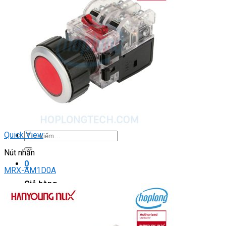
Light Star
DRIVER / MOTOR STEP
ĐÈN BÁO
Đèn báo quay
Đèn báo panel tròn
Đèn báo tháp
Đèn báo khác
CHUYỂN MẠCH / NÚT NHẤN
Chuyển mạch có khóa
Công tắc dừng khẩn
Nút nhấn
Phích cắm / Ổ cắm / Công tắc
Can nhiệt
Tìm
Quick View
kiếm:
Nút nhấn
0
MRX-AM1D0A
Giỏ hàng
Chưa có sản phẩm trong giỏ hàng.