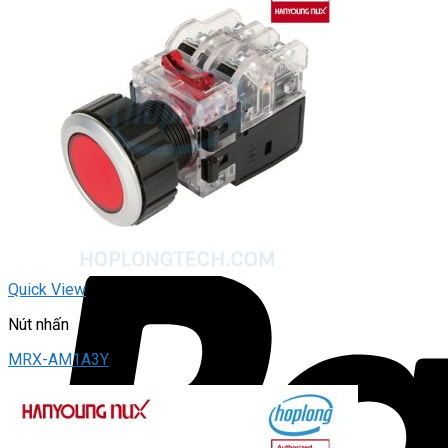
Quick View
Nút nhấn
MRX-AM1A3Y