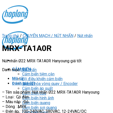
Skip
to
content
Trang chủ
/
CHUYỂN MẠCH / NÚT NHẤN
/
Nút nhấn
MRX-TA1A0R
Nút nhấn Ø22 MRX-TA1A0R Hanyoung giá tốt
CẢM BIẾN
Danh mục:
Nút nhấn
Cảm biến tiệm cận
Mô tả
Bộ điều khiển cảm biến
Đánh giá (0)
Bộ mã hóa vòng quay / Encoder
Cảm biến áp suất
– Tên sản phẩm: Nút nhấn Ø22 MRX-TA1A0R Hanyoung
Cảm biến cửa
– Loại : Có đèn
Cảm biến hình ảnh
– Màu nắp : Đỏ
Cảm biến quang
– Dòng : MRX
Cảm biến sợi quang
– Điện áp : 100-240VAC, 380VAC, 12-24VAC/DC
Cảm biến vùng